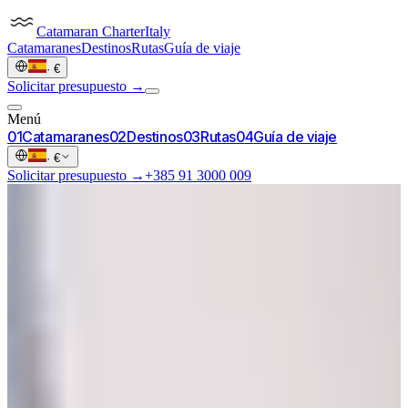
Catamaran
Charter
Italy
Catamaranes
Destinos
Rutas
Guía de viaje
·
€
Solicitar presupuesto →
Menú
0
1
Catamaranes
0
2
Destinos
0
3
Rutas
0
4
Guía de viaje
·
€
Solicitar presupuesto →
+385 91 3000 009