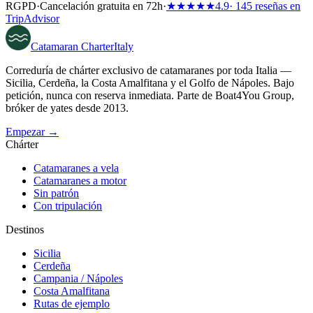
RGPD
·
Cancelación gratuita en 72h
·
★★★★★
4.9
· 145 reseñas en
TripAdvisor
Catamaran
Charter
Italy
Correduría de chárter exclusivo de catamaranes por toda Italia —
Sicilia, Cerdeña, la Costa Amalfitana y el Golfo de Nápoles. Bajo
petición, nunca con reserva inmediata. Parte de Boat4You Group,
bróker de yates desde 2013.
Empezar →
Chárter
Catamaranes a vela
Catamaranes a motor
Sin patrón
Con tripulación
Destinos
Sicilia
Cerdeña
Campania / Nápoles
Costa Amalfitana
Rutas de ejemplo