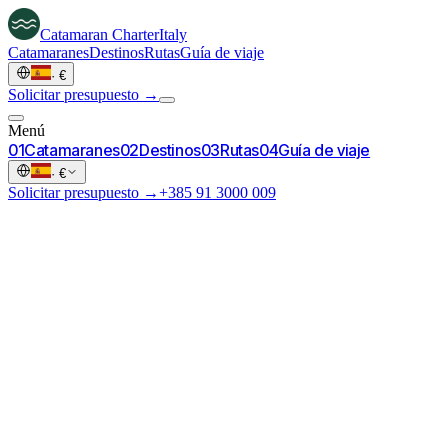
Catamaran
Charter
Italy
Catamaranes
Destinos
Rutas
Guía de viaje
·
€
Solicitar presupuesto →
Menú
0
1
Catamaranes
0
2
Destinos
0
3
Rutas
0
4
Guía de viaje
·
€
Solicitar presupuesto →
+385 91 3000 009