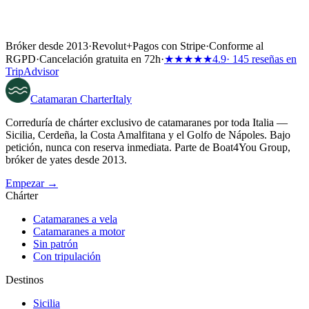
Bróker desde 2013
·
Revolut
+
Pagos con Stripe
·
Conforme al
RGPD
·
Cancelación gratuita en 72h
·
★★★★★
4.9
· 145 reseñas en
TripAdvisor
Catamaran
Charter
Italy
Correduría de chárter exclusivo de catamaranes por toda Italia —
Sicilia, Cerdeña, la Costa Amalfitana y el Golfo de Nápoles. Bajo
petición, nunca con reserva inmediata. Parte de Boat4You Group,
bróker de yates desde 2013.
Empezar →
Chárter
Catamaranes a vela
Catamaranes a motor
Sin patrón
Con tripulación
Destinos
Sicilia