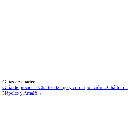
✓
Cada presupuesto muestra la tarifa base, el IVA, los extras
obligatorios y las opciones.
✓
Sin comisiones ocultas. Todo aparece por escrito antes de
que pagues.
Guías de chárter
Guía de precios
→
Chárter de lujo y con tripulación
→
Chárter en
Nápoles y Amalfi
→