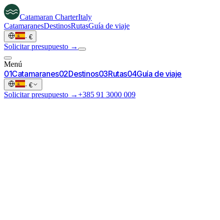
Catamaran
Charter
Italy
Catamaranes
Destinos
Rutas
Guía de viaje
·
€
Solicitar presupuesto →
Menú
0
1
Catamaranes
0
2
Destinos
0
3
Rutas
0
4
Guía de viaje
·
€
Solicitar presupuesto →
+385 91 3000 009