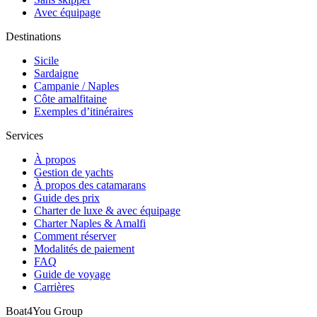
Avec équipage
Destinations
Sicile
Sardaigne
Campanie / Naples
Côte amalfitaine
Exemples d’itinéraires
Services
À propos
Gestion de yachts
À propos des catamarans
Guide des prix
Charter de luxe & avec équipage
Charter Naples & Amalfi
Comment réserver
Modalités de paiement
FAQ
Guide de voyage
Carrières
Boat4You Group