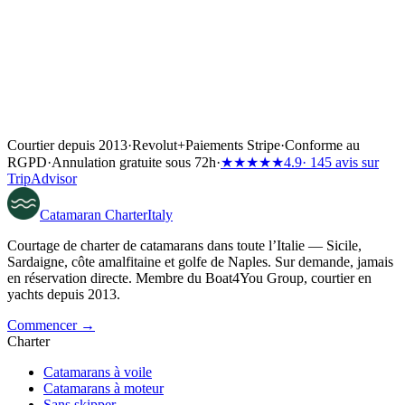
Courtier depuis 2013
·
Revolut
+
Paiements Stripe
·
Conforme au
RGPD
·
Annulation gratuite sous 72h
·
★★★★★
4.9
· 145 avis sur
TripAdvisor
Catamaran
Charter
Italy
Courtage de charter de catamarans dans toute l’Italie — Sicile,
Sardaigne, côte amalfitaine et golfe de Naples. Sur demande, jamais
en réservation directe. Membre du Boat4You Group, courtier en
yachts depuis 2013.
Commencer →
Charter
Catamarans à voile
Catamarans à moteur
Sans skipper