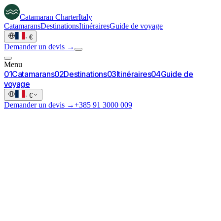
Catamaran
Charter
Italy
Catamarans
Destinations
Itinéraires
Guide de voyage
·
€
Demander un devis →
Menu
0
1
Catamarans
0
2
Destinations
0
3
Itinéraires
0
4
Guide de
voyage
·
€
Demander un devis →
+385 91 3000 009