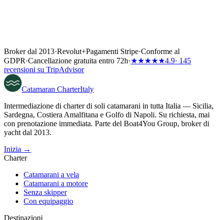
Broker dal 2013
·
Revolut
+
Pagamenti Stripe
·
Conforme al
GDPR
·
Cancellazione gratuita entro 72h
·
★★★★★
4.9
· 145
recensioni su TripAdvisor
Catamaran
Charter
Italy
Intermediazione di charter di soli catamarani in tutta Italia — Sicilia,
Sardegna, Costiera Amalfitana e Golfo di Napoli. Su richiesta, mai
con prenotazione immediata. Parte del Boat4You Group, broker di
yacht dal 2013.
Inizia →
Charter
Catamarani a vela
Catamarani a motore
Senza skipper
Con equipaggio
Destinazioni