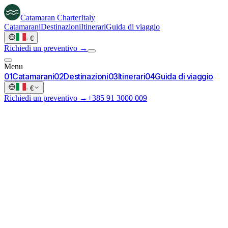
Catamaran
Charter
Italy
Catamarani
Destinazioni
Itinerari
Guida di viaggio
·
€
Richiedi un preventivo →
Menu
0
1
Catamarani
0
2
Destinazioni
0
3
Itinerari
0
4
Guida di viaggio
·
€
Richiedi un preventivo →
+385 91 3000 009