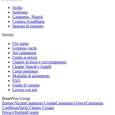
Sicilia
Sardegna
Campania / Napoli
Costiera Amalfitana
Itinerari di esempio
Servizi
Chi siamo
Gestione yacht
Sui catamarani
Guida ai prezzi
Charter di lusso e con equipaggio
Charter Napoli e Amalfi
Come prenotare
Modalità di pagamento
FAQ
Guida di viaggio
Lavora con noi
Boat4You Group
Europe Yachts
Catamaran Croatia
Catamaran Greece
Catamaran
Caribbean
Yacht Charter Croatia
Privacy
Termini
Cookie