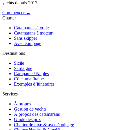
yachts depuis 2013.
Commencer →
Charter
Catamarans à voile
Catamarans à moteur
Sans skipper
Avec équipage
Destinations
Sicile
Sardaigne
Campanie / Naples
Côte amalfitaine
Exemples d’itinéraires
Services
À propos
Gestion de yachts
À propos des catamarans
Guide des prix
Charter de luxe & avec équipage
Charter Naples & Amalfi