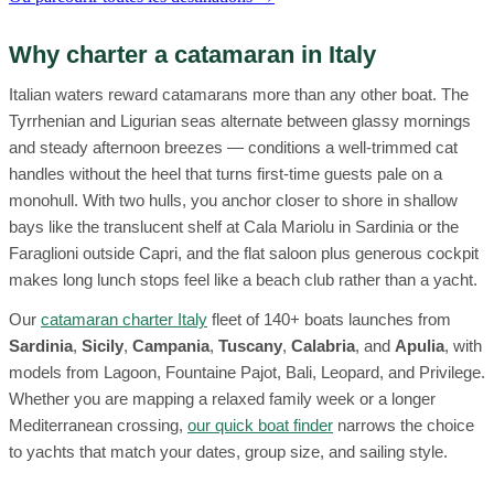
Why charter a catamaran in Italy
Italian waters reward catamarans more than any other boat. The
Tyrrhenian and Ligurian seas alternate between glassy mornings
and steady afternoon breezes — conditions a well-trimmed cat
handles without the heel that turns first-time guests pale on a
monohull. With two hulls, you anchor closer to shore in shallow
bays like the translucent shelf at Cala Mariolu in Sardinia or the
Faraglioni outside Capri, and the flat saloon plus generous cockpit
makes long lunch stops feel like a beach club rather than a yacht.
Our
catamaran charter Italy
fleet of 140+ boats launches from
Sardinia
,
Sicily
,
Campania
,
Tuscany
,
Calabria
, and
Apulia
, with
models from Lagoon, Fountaine Pajot, Bali, Leopard, and Privilege.
Whether you are mapping a relaxed family week or a longer
Mediterranean crossing,
our quick boat finder
narrows the choice
to yachts that match your dates, group size, and sailing style.