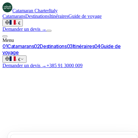
Catamaran
Charter
Italy
Catamarans
Destinations
Itinéraires
Guide de voyage
·
€
Demander un devis →
Menu
0
1
Catamarans
0
2
Destinations
0
3
Itinéraires
0
4
Guide de
voyage
·
€
Demander un devis →
+385 91 3000 009
Italie.