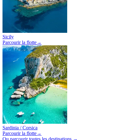
Sicily
Parcourir la flotte
→
Sardinia / Corsica
Parcourir la flotte
→
Ou parcourir toutes les destinations →