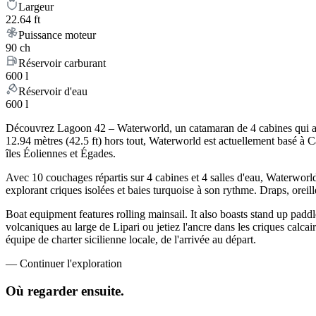
Largeur
22.64 ft
Puissance moteur
90 ch
Réservoir carburant
600 l
Réservoir d'eau
600 l
Découvrez Lagoon 42 – Waterworld, un catamaran de 4 cabines qui allie
12.94 mètres (42.5 ft) hors tout, Waterworld est actuellement basé à 
îles Éoliennes et Égades.
Avec 10 couchages répartis sur 4 cabines et 4 salles d'eau, Waterworl
explorant criques isolées et baies turquoise à son rythme. Draps, oreill
Boat equipment features rolling mainsail. It also boasts stand up padd
volcaniques au large de Lipari ou jetiez l'ancre dans les criques calc
équipe de charter sicilienne locale, de l'arrivée au départ.
—
Continuer l'exploration
Où regarder
ensuite.