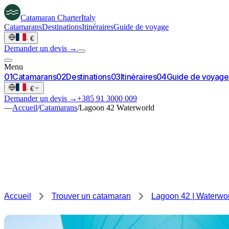
Catamaran
Charter
Italy
Catamarans
Destinations
Itinéraires
Guide de voyage
·
€
Demander un devis →
Menu
0
1
Catamarans
0
2
Destinations
0
3
Itinéraires
0
4
Guide de voyage
·
€
Demander un devis →
+385 91 3000 009
—
Accueil
/
Catamarans
/
Lagoon 42 Waterworld
Accueil
Trouver un catamaran
Lagoon 42 | Waterwo