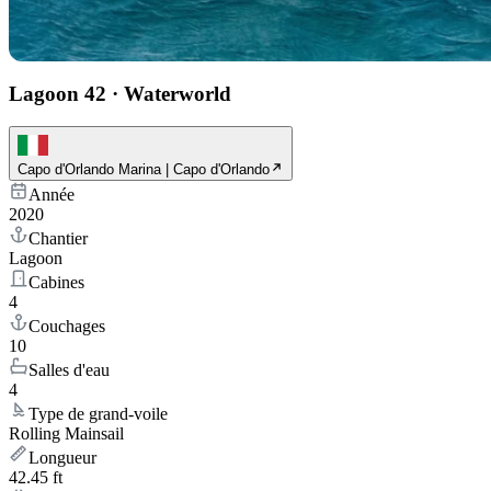
Lagoon 42
·
Waterworld
Capo d'Orlando Marina | Capo d'Orlando
Année
2020
Chantier
Lagoon
Cabines
4
Couchages
10
Salles d'eau
4
Type de grand-voile
Rolling Mainsail
Longueur
42.45 ft