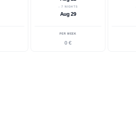
S
↓ 7 NIGHTS
Aug 29
PER WEEK
0 €