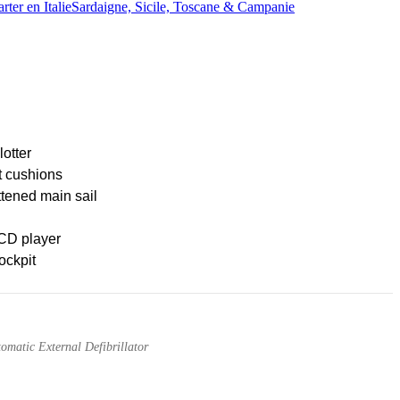
rter en Italie
Sardaigne, Sicile, Toscane & Campanie
lotter
t cushions
ttened main sail
CD player
ockpit
matic External Defibrillator