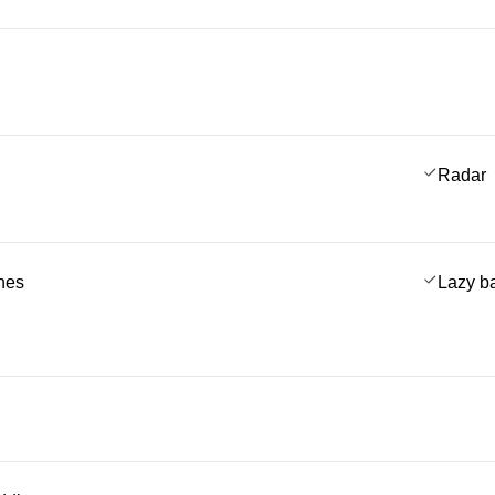
Radar
ches
Lazy b