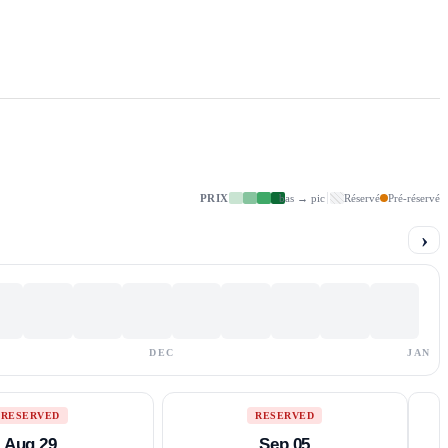
PRIX
bas → pic
Réservé
Pré-réservé
›
DEC
JAN
RESERVED
RESERVED
Aug 29
Sep 05