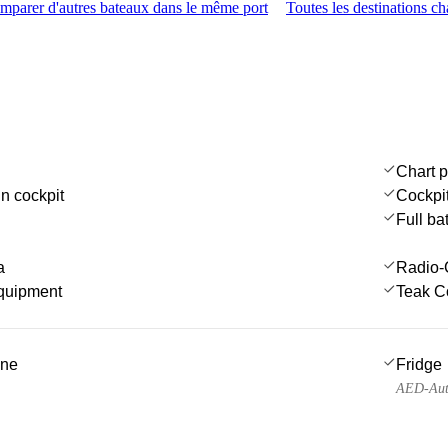
mparer d'autres bateaux dans le même port
Toutes les destinations cha
Chart p
in cockpit
Cockpi
Full ba
a
Radio-
quipment
Teak C
ine
Fridge
AED-Auto