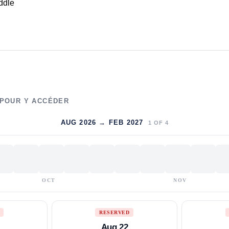
ddle
 POUR Y ACCÉDER
AUG 2026 → FEB 2027
1
OF
4
OCT
NOV
RESERVED
Aug 22