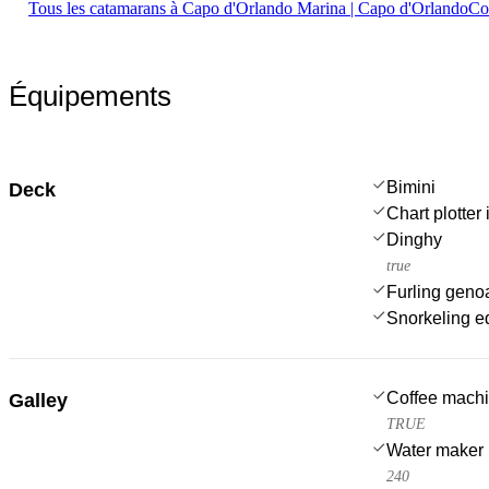
Tous les catamarans à Capo d'Orlando Marina | Capo d'Orlando
Co
Équipements
Bimini
Deck
Chart plotter 
Dinghy
true
Furling geno
Snorkeling e
Coffee mach
Galley
TRUE
Water maker
240