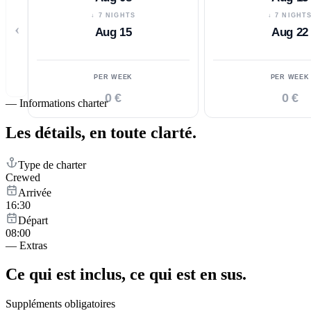
↓ 7 NIGHTS
↓ 7 NIGHT
‹
Aug 15
Aug 22
PER WEEK
PER WEEK
0 €
0 €
—
Informations charter
Les détails,
en toute clarté.
Type de charter
Crewed
Arrivée
16:30
Départ
08:00
—
Extras
Ce qui est inclus,
ce qui est en sus.
Suppléments obligatoires