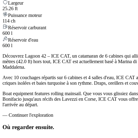
Largeur
25.26 ft
Puissance moteur
114 ch
Réservoir carburant
600 l
Réservoir d'eau
600 l
Découvrez Lagoon 42 – ICE CAT, un catamaran de 6 cabines qui allie l
mètres (42.0 ft) hors tout, ICE CAT est actuellement basé à Marina di 
Maddalena.
Avec 10 couchages répartis sur 6 cabines et 4 salles d'eau, ICE CAT a
criques isolées et baies turquoise à son rythme. Draps, oreillers et cou
Boat equipment features rolling mainsail. Que vous vous glissiez dans l
Bonifacio jusqu'aux récifs des Lavezzi en Corse, ICE CAT vous offre l
l'arrivée au départ.
—
Continuer l'exploration
Où regarder
ensuite.