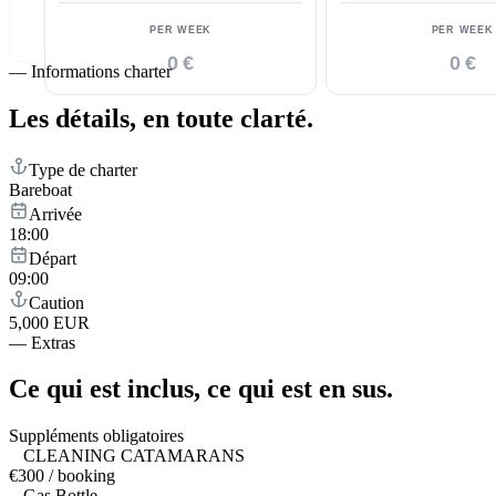
PER WEEK
PER WEEK
0 €
0 €
—
Informations charter
Les détails,
en toute clarté.
Type de charter
Bareboat
Arrivée
18:00
Départ
09:00
Caution
5,000 EUR
—
Extras
Ce qui est inclus,
ce qui est en sus.
Suppléments obligatoires
CLEANING CATAMARANS
€300 / booking
Gas Bottle