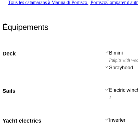
Tous les catamarans à Marina di Portisco | Portisco
Comparer d'autr
Équipements
Bimini
Deck
Pulpits with woo
Sprayhood
Electric win
Sails
1
Inverter
Yacht electrics