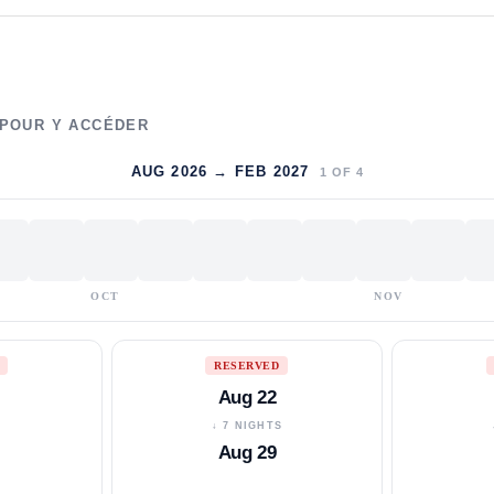
 POUR Y ACCÉDER
AUG 2026 → FEB 2027
1
OF
4
OCT
NOV
RESERVED
Aug 22
S
↓ 7 NIGHTS
Aug 29