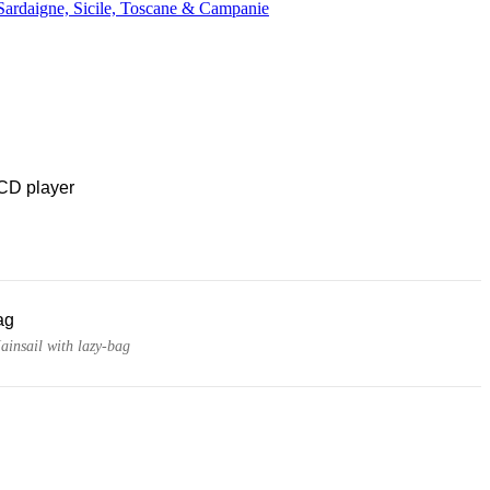
Sardaigne, Sicile, Toscane & Campanie
CD player
ag
ainsail with lazy-bag