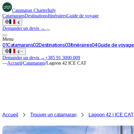
Catamaran
Charter
Italy
Catamarans
Destinations
Itinéraires
Guide de voyage
·
€
Demander un devis →
Menu
0
1
Catamarans
0
2
Destinations
0
3
Itinéraires
0
4
Guide de voyage
·
€
Demander un devis →
+385 91 3000 009
—
Accueil
/
Catamarans
/
Lagoon 42 ICE CAT
Accueil
Trouver un catamaran
Lagoon 42 | ICE CAT