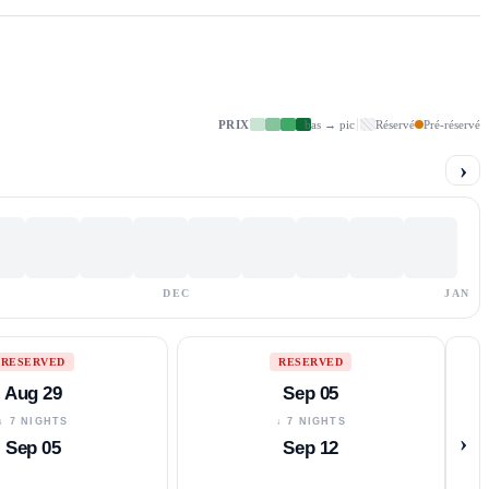
PRIX
bas → pic
Réservé
Pré-réservé
›
DEC
JAN
RESERVED
RESERVED
Aug 29
Sep 05
↓ 7 NIGHTS
↓ 7 NIGHTS
›
Sep 05
Sep 12