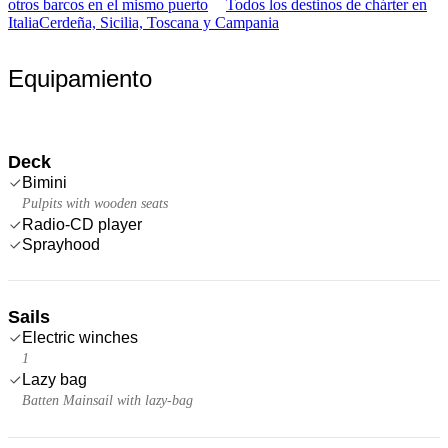
otros barcos en el mismo puerto
Todos los destinos de chárter en
Italia
Cerdeña, Sicilia, Toscana y Campania
Equipamiento
Deck
Bimini
Pulpits with wooden seats
Radio-CD player
Sprayhood
Sails
Electric winches
1
Lazy bag
Batten Mainsail with lazy-bag