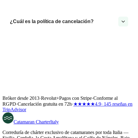
¿Cuál es la política de cancelación?
Bróker desde 2013
·
Revolut
+
Pagos con Stripe
·
Conforme al
RGPD
·
Cancelación gratuita en 72h
·
★★★★★
4.9
· 145 reseñas en
TripAdvisor
Catamaran
Charter
Italy
Correduría de chárter exclusivo de catamaranes por toda Italia —
Sicilia, Cerdeña, la Costa Amalfitana y el Golfo de Nápoles. Bajo