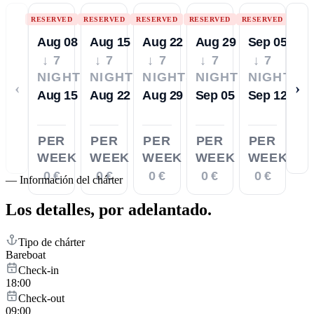
RESERVED
RESERVED
RESERVED
RESERVED
RESERVED
Aug 08
Aug 15
Aug 22
Aug 29
Sep 05
↓ 7
↓ 7
↓ 7
↓ 7
↓ 7
NIGHTS
NIGHTS
NIGHTS
NIGHTS
NIGHTS
‹
›
Aug 15
Aug 22
Aug 29
Sep 05
Sep 12
PER
PER
PER
PER
PER
WEEK
WEEK
WEEK
WEEK
WEEK
0 €
0 €
0 €
0 €
0 €
—
Información del chárter
Los detalles,
por adelantado.
Tipo de chárter
Bareboat
Check-in
18:00
Check-out
09:00