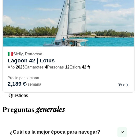
Sicily, Portorosa
Lagoon 42
| Lotus
Año
2023
Camarotes
4
Personas
12
Eslora
42 ft
Precio por semana
2,189 €
/ semana
Ver
— Questions
generales
Preguntas
¿Cuál es la mejor época para navegar?