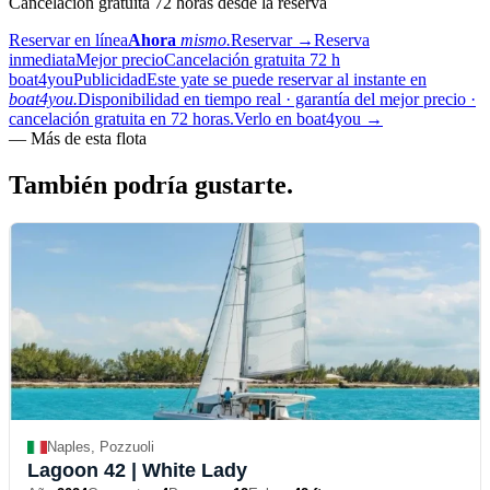
Cancelación gratuita 72 horas desde la reserva
Reservar en línea
Ahora
mismo.
Reservar
→
Reserva
inmediata
Mejor precio
Cancelación gratuita 72 h
boat4you
Publicidad
Este yate se puede reservar al instante en
boat4you.
Disponibilidad en tiempo real · garantía del mejor precio ·
cancelación gratuita en 72 horas.
Verlo en boat4you
→
—
Más de esta flota
También podría
gustarte.
Naples, Pozzuoli
Lagoon 42
| White Lady