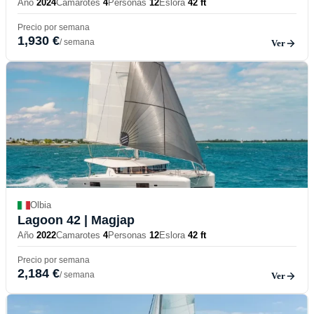
Año
2024
Camarotes
4
Personas
12
Eslora
42 ft
Precio por semana
1,930 €
/ semana
Ver
Olbia
Lagoon 42
| Magjap
Año
2022
Camarotes
4
Personas
12
Eslora
42 ft
Precio por semana
2,184 €
/ semana
Ver