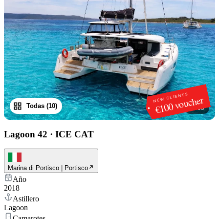
NEW CLIENTS
€100 voucher
Todas (10)
1
/
10
Lagoon 42
·
ICE CAT
Marina di Portisco | Portisco
Año
2018
Astillero
Lagoon
Camarotes