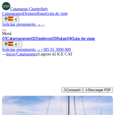
Catamaran
Charter
Italy
Catamaranes
Destinos
Rutas
Guía de viaje
·
€
Solicitar presupuesto →
Menú
0
1
Catamaranes
0
2
Destinos
0
3
Rutas
0
4
Guía de viaje
·
€
Solicitar presupuesto →
+385 91 3000 009
—
Inicio
/
Catamaranes
/
Lagoon 42 ICE CAT
Compartir
Descargar PDF