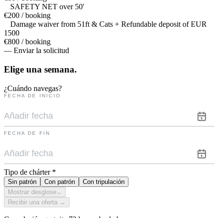
SAFETY NET over 50'
€200 / booking
Damage waiver from 51ft & Cats + Refundable deposit of EUR
1500
€800 / booking
— Enviar la solicitud
Elige una
semana.
¿Cuándo navegas?
FECHA DE INICIO
FECHA DE FIN
Tipo de chárter
*
Sin patrón
Con patrón
Con tripulación
Mostrar desglose
⌄
Recibir una oferta →