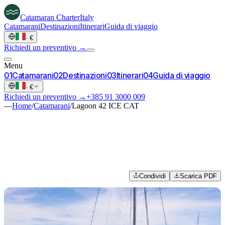
Catamaran
Charter
Italy
Catamarani
Destinazioni
Itinerari
Guida di viaggio
·
€
Richiedi un preventivo →
Menu
0
1
Catamarani
0
2
Destinazioni
0
3
Itinerari
0
4
Guida di viaggio
·
€
Richiedi un preventivo →
+385 91 3000 009
—
Home
/
Catamarani
/
Lagoon 42 ICE CAT
Condividi
Scarica PDF