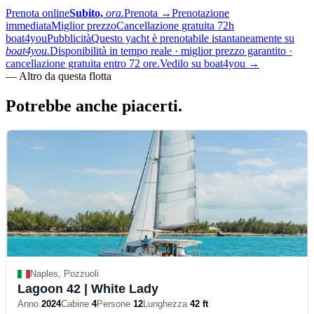
Prenota online
Subito,
ora.
Prenota
→
Prenotazione
immediata
Miglior prezzo
Cancellazione gratuita 72h
boat4you
Pubblicità
Questo yacht è prenotabile istantaneamente su
boat4you.
Disponibilità in tempo reale · miglior prezzo garantito ·
cancellazione gratuita entro 72 ore.
Vedilo su boat4you
→
—
Altro da questa flotta
Potrebbe anche
piacerti.
Naples, Pozzuoli
Lagoon 42
| White Lady
Anno
2024
Cabine
4
Persone
12
Lunghezza
42 ft