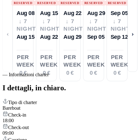
RESERVED
RESERVED
RESERVED
RESERVED
RESERVED
Aug 08
Aug 15
Aug 22
Aug 29
Sep 05
↓ 7
↓ 7
↓ 7
↓ 7
↓ 7
NIGHTS
NIGHTS
NIGHTS
NIGHTS
NIGHTS
‹
›
Aug 15
Aug 22
Aug 29
Sep 05
Sep 12
PER
PER
PER
PER
PER
WEEK
WEEK
WEEK
WEEK
WEEK
0 €
0 €
0 €
0 €
0 €
—
Informazioni charter
I dettagli,
in chiaro.
Tipo di charter
Bareboat
Check-in
18:00
Check-out
09:00
Cauzione