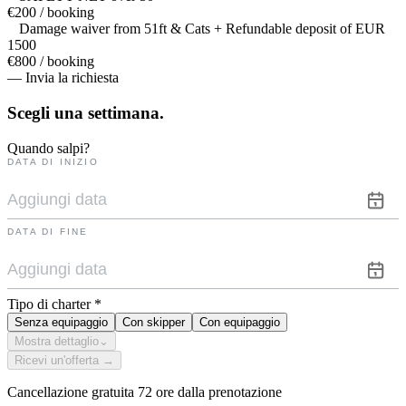
€200 / booking
Damage waiver from 51ft & Cats + Refundable deposit of EUR
1500
€800 / booking
— Invia la richiesta
Scegli una
settimana.
Quando salpi?
DATA DI INIZIO
DATA DI FINE
Tipo di charter
*
Senza equipaggio
Con skipper
Con equipaggio
Mostra dettaglio
⌄
Ricevi un'offerta →
Cancellazione gratuita 72 ore dalla prenotazione