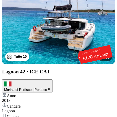
NEW CLIENTS
€100 voucher
Tutte 10
1
/
10
Lagoon 42
·
ICE CAT
Marina di Portisco | Portisco
Anno
2018
Cantiere
Lagoon
Cabine