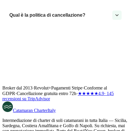
Qual è la politica di cancellazione?
Broker dal 2013
·
Revolut
+
Pagamenti Stripe
·
Conforme al
GDPR
·
Cancellazione gratuita entro 72h
·
★★★★★
4.9
· 145
recensioni su TripAdvisor
Catamaran
Charter
Italy
Intermediazione di charter di soli catamarani in tutta Italia — Sicilia,
Sardegna, Costiera Amalfitana e Golfo di Napoli. Su richiesta, mai
con prenotazione immediata. Parte del Boat4You Group, broker di