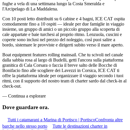
fughe a vela di una settimana lungo la Costa Smeralda e
l'Arcipelago di La Maddalena.
Con 10 posti letto distribuiti su 6 cabine e 4 bagni, ICE CAT ospita
comodamente fino a 10 ospiti — ideale per due famiglie in viaggio
insieme, un gruppo di amici o un piccolo gruppo alla scoperta di
cale appartate e baie turchesi al proprio ritmo. Lenzuola, cuscini e
coperte sono inclusi nel prezzo del noleggio, così puoi salire a
bordo, sistemare le provviste e dirigerti subito verso il mare aperto.
Boat equipment features rolling mainsail. Che tu scivoli nel canale
dalla sabbia rosa al largo di Budelli, getti l'ancora sulla piattaforma
granitica di Cala Corsara o faccia il breve salto delle Bocche di
Bonifacio fino alle scogliere dei Lavezzi in Corsica, ICE CAT ti
offre la piattaforma ideale per organizzare il viaggio secondo i tuoi
ritmi, con il supporto del nostro team di charter sardo dal check-in al
check-out.
—
Continua a esplorare
Dove guardare
ora.
Tutti i catamarani a Marina di Portisco | Portisco
Confronta altre
barche nello stesso porto
Tutte le destinazioni charter in