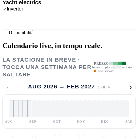
Yacht electrics
Inverter
—
Disponibilità
Calendario live,
in tempo reale.
LA STAGIONE IN BREVE ·
PREZZO
TOCCA UNA SETTIMANA PER
basso → picco
Riservato
Pre-riservato
SALTARE
‹
›
AUG 2026 → FEB 2027
1
OF
4
AUG
SEP
OCT
NOV
DEC
JAN