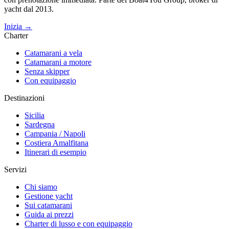
yacht dal 2013.
Inizia →
Charter
Catamarani a vela
Catamarani a motore
Senza skipper
Con equipaggio
Destinazioni
Sicilia
Sardegna
Campania / Napoli
Costiera Amalfitana
Itinerari di esempio
Servizi
Chi siamo
Gestione yacht
Sui catamarani
Guida ai prezzi
Charter di lusso e con equipaggio