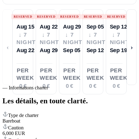
RESERVED
RESERVED
RESERVED
RESERVED
RESERVED
Aug 15
Aug 22
Aug 29
Sep 05
Sep 12
↓ 7
↓ 7
↓ 7
↓ 7
↓ 7
NIGHTS
NIGHTS
NIGHTS
NIGHTS
NIGHTS
‹
›
Aug 22
Aug 29
Sep 05
Sep 12
Sep 19
PER
PER
PER
PER
PER
WEEK
WEEK
WEEK
WEEK
WEEK
0 €
0 €
0 €
0 €
0 €
—
Informations charter
Les détails,
en toute clarté.
Type de charter
Bareboat
Caution
6,000 EUR