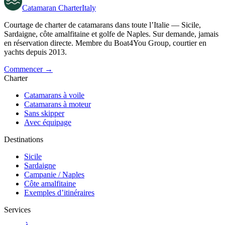
Catamaran
Charter
Italy
Courtage de charter de catamarans dans toute l’Italie — Sicile,
Sardaigne, côte amalfitaine et golfe de Naples. Sur demande, jamais
en réservation directe. Membre du Boat4You Group, courtier en
yachts depuis 2013.
Commencer →
Charter
Catamarans à voile
Catamarans à moteur
Sans skipper
Avec équipage
Destinations
Sicile
Sardaigne
Campanie / Naples
Côte amalfitaine
Exemples d’itinéraires
Services