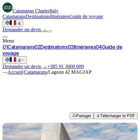
Catamaran
Charter
Italy
Catamarans
Destinations
Itinéraires
Guide de voyage
·
€
Demander un devis →
Menu
0
1
Catamarans
0
2
Destinations
0
3
Itinéraires
0
4
Guide de
voyage
·
€
Demander un devis →
+385 91 3000 009
—
Accueil
/
Catamarans
/
Lagoon 42 MAGJAP
Partager
Télécharger le PDF