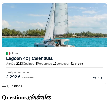
Olbia
Lagoon 42
| Calendula
Année
2023
Cabines
4
Personnes
12
Longueur
42 pieds
Tarif par semaine
2,292 €
/ semaine
Voir
— Questions
générales
Questions