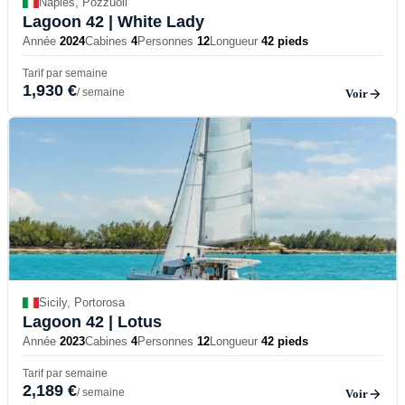
Naples, Pozzuoli
Lagoon 42
| White Lady
Année
2024
Cabines
4
Personnes
12
Longueur
42 pieds
Tarif par semaine
1,930 €
/ semaine
Voir
Sicily, Portorosa
Lagoon 42
| Lotus
Année
2023
Cabines
4
Personnes
12
Longueur
42 pieds
Tarif par semaine
2,189 €
/ semaine
Voir