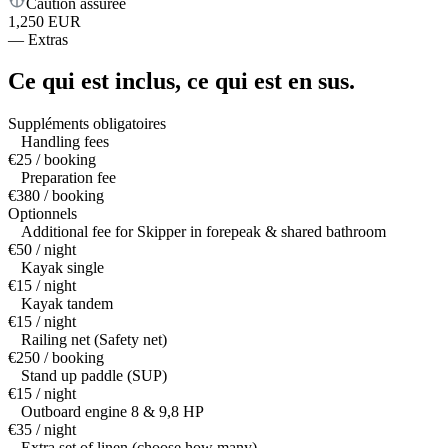
Caution assurée
1,250 EUR
—
Extras
Ce qui est inclus,
ce qui est en sus.
Suppléments obligatoires
Handling fees
€25 / booking
Preparation fee
€380 / booking
Optionnels
Additional fee for Skipper in forepeak & shared bathroom
€50 / night
Kayak single
€15 / night
Kayak tandem
€15 / night
Railing net (Safety net)
€250 / booking
Stand up paddle (SUP)
€15 / night
Outboard engine 8 & 9,8 HP
€35 / night
Extra set of linen (choose how many)