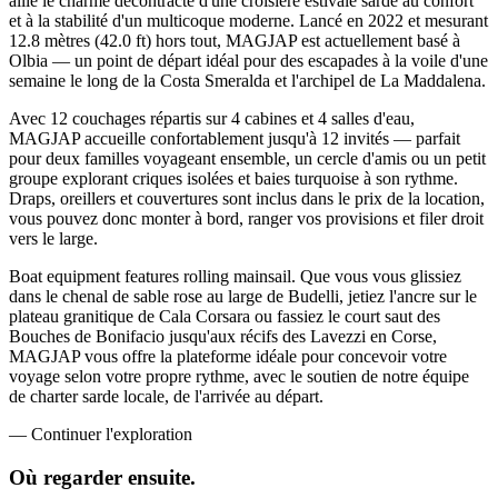
allie le charme décontracté d'une croisière estivale sarde au confort
et à la stabilité d'un multicoque moderne. Lancé en 2022 et mesurant
12.8 mètres (42.0 ft) hors tout, MAGJAP est actuellement basé à
Olbia — un point de départ idéal pour des escapades à la voile d'une
semaine le long de la Costa Smeralda et l'archipel de La Maddalena.
Avec 12 couchages répartis sur 4 cabines et 4 salles d'eau,
MAGJAP accueille confortablement jusqu'à 12 invités — parfait
pour deux familles voyageant ensemble, un cercle d'amis ou un petit
groupe explorant criques isolées et baies turquoise à son rythme.
Draps, oreillers et couvertures sont inclus dans le prix de la location,
vous pouvez donc monter à bord, ranger vos provisions et filer droit
vers le large.
Boat equipment features rolling mainsail. Que vous vous glissiez
dans le chenal de sable rose au large de Budelli, jetiez l'ancre sur le
plateau granitique de Cala Corsara ou fassiez le court saut des
Bouches de Bonifacio jusqu'aux récifs des Lavezzi en Corse,
MAGJAP vous offre la plateforme idéale pour concevoir votre
voyage selon votre propre rythme, avec le soutien de notre équipe
de charter sarde locale, de l'arrivée au départ.
—
Continuer l'exploration
Où regarder
ensuite.