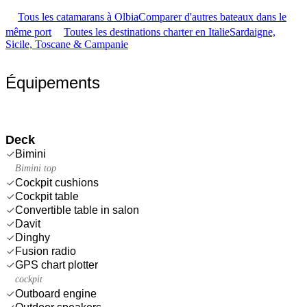
Tous les catamarans à Olbia
Comparer d'autres bateaux dans le
même port
Toutes les destinations charter en Italie
Sardaigne,
Sicile, Toscane & Campanie
Équipements
Deck
Bimini
Bimini top
Cockpit cushions
Cockpit table
Convertible table in salon
Davit
Dinghy
Fusion radio
GPS chart plotter
cockpit
Outboard engine