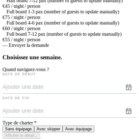
Half board 7-12 pax (number of guests to update manually)
€45 / night / person
Full board 1-3 pax (number of guests to update manually)
€75 / night / person
Full board 4-6 pax (number of guests to update manually)
€60 / night / person
Full board 7-12 pax (number of guests to update manually)
€55 / night / person
— Envoyer la demande
Choisissez une
semaine.
Quand naviguez-vous ?
DATE DE DÉBUT
DATE DE FIN
Type de charter
*
Sans équipage
Avec skipper
Avec équipage
Afficher le détail
⌄