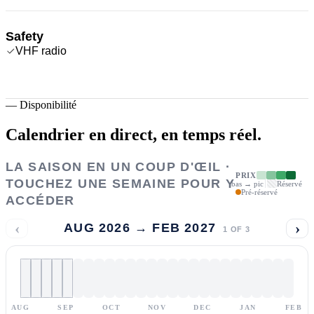
Safety
VHF radio
—
Disponibilité
Calendrier en direct,
en temps réel.
LA SAISON EN UN COUP D'ŒIL ·
PRIX
TOUCHEZ UNE SEMAINE POUR Y
bas → pic
Réservé
Pré-réservé
ACCÉDER
‹
›
AUG 2026 → FEB 2027
1
OF
3
AUG
SEP
OCT
NOV
DEC
JAN
FEB