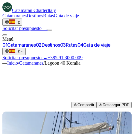
Catamaran
Charter
Italy
Catamaranes
Destinos
Rutas
Guía de viaje
·
€
Solicitar presupuesto →
Menú
0
1
Catamaranes
0
2
Destinos
0
3
Rutas
0
4
Guía de viaje
·
€
Solicitar presupuesto →
+385 91 3000 009
—
Inicio
/
Catamaranes
/
Lagoon 40 Koralia
Compartir
Descargar PDF