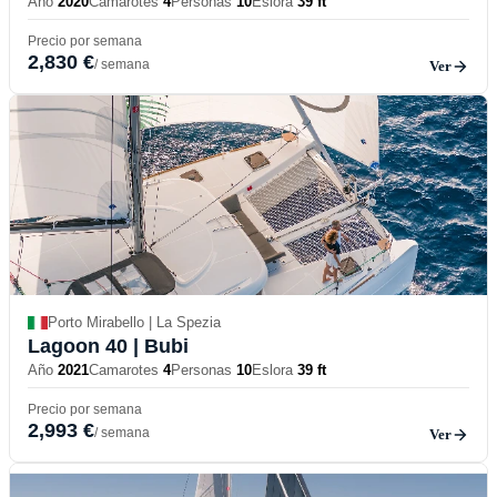
Año
2020
Camarotes
4
Personas
10
Eslora
39 ft
Precio por semana
2,830 €
/ semana
Ver
Porto Mirabello | La Spezia
Lagoon 40
| Bubi
Año
2021
Camarotes
4
Personas
10
Eslora
39 ft
Precio por semana
2,993 €
/ semana
Ver