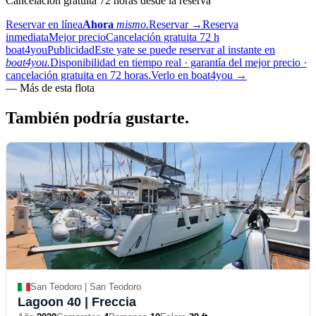
Cancelación gratuita 72 horas desde la reserva
Reservar en línea
Ahora
mismo.
Reservar
→
Reserva
inmediata
Mejor precio
Cancelación gratuita 72 h
boat4you
Publicidad
Este yate se puede reservar al instante en
boat4you.
Disponibilidad en tiempo real · garantía del mejor precio ·
cancelación gratuita en 72 horas.
Verlo en boat4you
→
—
Más de esta flota
También podría
gustarte.
San Teodoro | San Teodoro
Lagoon 40
| Freccia