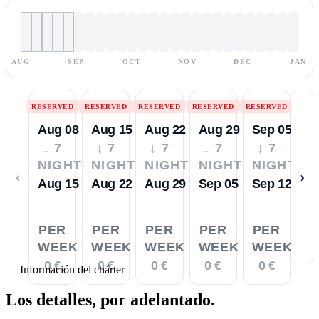
AUG
SEP
OCT
NOV
DEC
JAN
RESERVED
RESERVED
RESERVED
RESERVED
RESERVED
Aug 08
Aug 15
Aug 22
Aug 29
Sep 05
↓ 7
↓ 7
↓ 7
↓ 7
↓ 7
NIGHTS
NIGHTS
NIGHTS
NIGHTS
NIGHTS
‹
›
Aug 15
Aug 22
Aug 29
Sep 05
Sep 12
PER
PER
PER
PER
PER
WEEK
WEEK
WEEK
WEEK
WEEK
0 €
0 €
0 €
0 €
0 €
—
Información del chárter
Los detalles,
por adelantado.