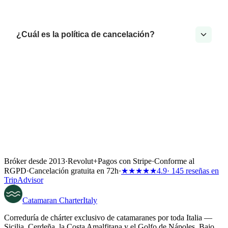
¿Cuál es la política de cancelación?
Bróker desde 2013
·
Revolut
+
Pagos con Stripe
·
Conforme al
RGPD
·
Cancelación gratuita en 72h
·
★★★★★
4.9
· 145 reseñas en
TripAdvisor
Catamaran
Charter
Italy
Correduría de chárter exclusivo de catamaranes por toda Italia —
Sicilia, Cerdeña, la Costa Amalfitana y el Golfo de Nápoles. Bajo