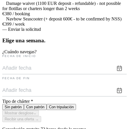
Damage waiver (1100 EUR deposit - refundable) - not possible
for flotillas or charters longer than 2 weeks
€380 / booking
Navbow Seascooter (+ deposit 600€ - to be confirmed by NSS)
€399 / week
— Enviar la solicitud
Elige una
semana.
¿Cuándo navegas?
FECHA DE INICIO
FECHA DE FIN
Tipo de chárter
*
Sin patrón
Con patrón
Con tripulación
Mostrar desglose
⌄
Recibir una oferta →