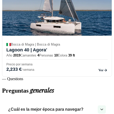
Bocca di Magra | Bocca di Magra
Lagoon 40
| Agora'
Año
2019
Camarotes
4
Personas
10
Eslora
39 ft
Precio por semana
2,233 €
/ semana
Ver
— Questions
generales
Preguntas
¿Cuál es la mejor época para navegar?