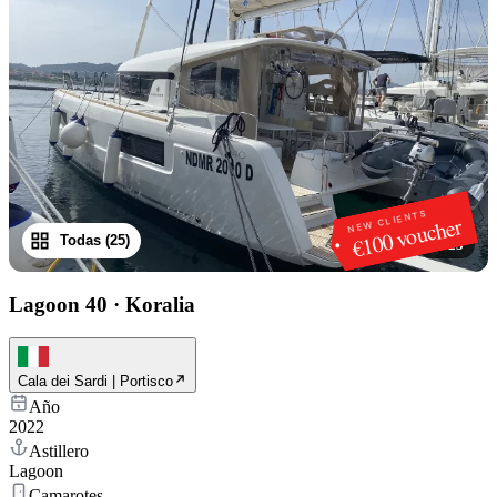
NEW CLIENTS
€100 voucher
Todas (25)
1
/
25
Lagoon 40
·
Koralia
Cala dei Sardi | Portisco
Año
2022
Astillero
Lagoon
Camarotes