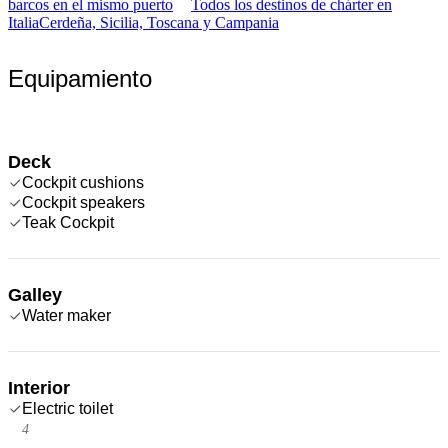
barcos en el mismo puerto
Todos los destinos de chárter en
Italia
Cerdeña, Sicilia, Toscana y Campania
Equipamiento
Deck
Cockpit cushions
Cockpit speakers
Teak Cockpit
Galley
Water maker
Interior
Electric toilet
4