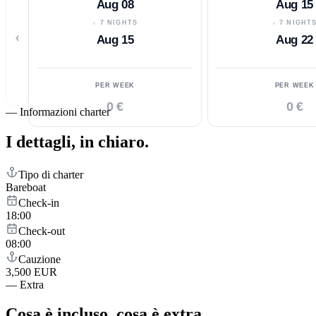
Aug 08
Aug 15
↓ 7 NIGHTS
↓ 7 NIGHT
‹
Aug 15
Aug 22
PER WEEK
PER WEEK
0 €
0 €
—
Informazioni charter
I dettagli,
in chiaro.
Tipo di charter
Bareboat
Check-in
18:00
Check-out
08:00
Cauzione
3,500 EUR
—
Extra
Cosa è incluso,
cosa è extra.