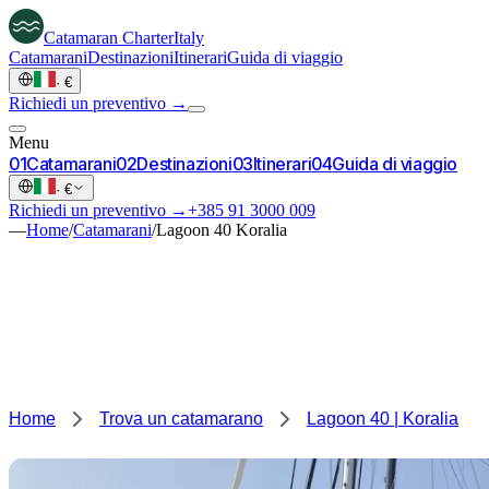
Catamaran
Charter
Italy
Catamarani
Destinazioni
Itinerari
Guida di viaggio
·
€
Richiedi un preventivo →
Menu
0
1
Catamarani
0
2
Destinazioni
0
3
Itinerari
0
4
Guida di viaggio
·
€
Richiedi un preventivo →
+385 91 3000 009
—
Home
/
Catamarani
/
Lagoon 40 Koralia
Home
Trova un catamarano
Lagoon 40 | Koralia