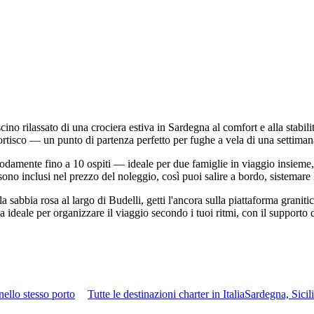
ino rilassato di una crociera estiva in Sardegna al comfort e alla stabi
 Portisco — un punto di partenza perfetto per fughe a vela di una setti
omodamente fino a 10 ospiti — ideale per due famiglie in viaggio insieme
ono inclusi nel prezzo del noleggio, così puoi salire a bordo, sistemare l
a sabbia rosa al largo di Budelli, getti l'ancora sulla piattaforma granit
ma ideale per organizzare il viaggio secondo i tuoi ritmi, con il supporto
nello stesso porto
Tutte le destinazioni charter in Italia
Sardegna, Sici