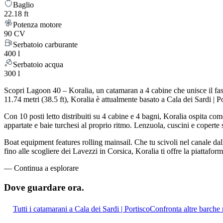
Baglio
22.18 ft
Potenza motore
90 CV
Serbatoio carburante
400 l
Serbatoio acqua
300 l
Scopri Lagoon 40 – Koralia, un catamaran a 4 cabine che unisce il fasc
11.74 metri (38.5 ft), Koralia è attualmente basato a Cala dei Sardi |
Con 10 posti letto distribuiti su 4 cabine e 4 bagni, Koralia ospita c
appartate e baie turchesi al proprio ritmo. Lenzuola, cuscini e coperte s
Boat equipment features rolling mainsail. Che tu scivoli nel canale dall
fino alle scogliere dei Lavezzi in Corsica, Koralia ti offre la piattafor
—
Continua a esplorare
Dove guardare
ora.
Tutti i catamarani a Cala dei Sardi | Portisco
Confronta altre barche 