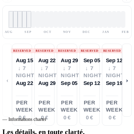
AUG
SEP
OCT
NOV
DEC
JAN
FEB
RESERVED
RESERVED
RESERVED
RESERVED
RESERVED
Aug 15
Aug 22
Aug 29
Sep 05
Sep 12
↓ 7
↓ 7
↓ 7
↓ 7
↓ 7
NIGHTS
NIGHTS
NIGHTS
NIGHTS
NIGHTS
‹
›
Aug 22
Aug 29
Sep 05
Sep 12
Sep 19
PER
PER
PER
PER
PER
WEEK
WEEK
WEEK
WEEK
WEEK
0 €
0 €
0 €
0 €
0 €
—
Informations charter
Les détails,
en toute clarté.