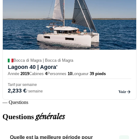
Bocca di Magra | Bocca di Magra
Lagoon 40
| Agora'
Année
2019
Cabines
4
Personnes
10
Longueur
39 pieds
Tarif par semaine
2,233 €
/ semaine
Voir
— Questions
générales
Questions
Quelle est la meilleure période pour