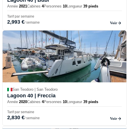
Année
2021
Cabines
4
Personnes
10
Longueur
39 pieds
Tarif par semaine
2,993 €
/ semaine
Voir
San Teodoro | San Teodoro
Lagoon 40
| Freccia
Année
2020
Cabines
4
Personnes
10
Longueur
39 pieds
Tarif par semaine
2,830 €
/ semaine
Voir