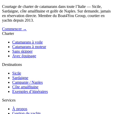
Courtage de charter de catamarans dans toute l’Italie — Sicile,
Sardaigne, côte amalfitaine et golfe de Naples. Sur demande, jamais
en réservation directe. Membre du Boat4You Group, courtier en
yachts depuis 2013.
Commencer →
Charter
Catamarans à voile
Catamarans à moteur
Sans skipper
Avec équipage
Destinations
Sicile
Sardaigne
Campanie / Naples
Côte amalfitaine
Exemples d’itinéraires
Services
À propos
Gestion de yachts