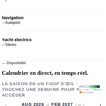
4
Navigation
Autopilot
Yacht electrics
Stereo
—
Disponibilité
Calendrier en direct,
en temps réel.
LA SAISON EN UN COUP D'ŒIL ·
PRIX
TOUCHEZ UNE SEMAINE POUR Y
bas → pic
Réservé
Pré-réservé
ACCÉDER
‹
›
AUG 2026 → FEB 2027
1
OF
3