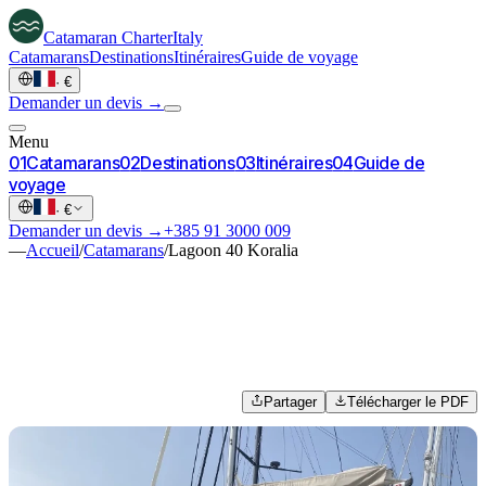
Catamaran
Charter
Italy
Catamarans
Destinations
Itinéraires
Guide de voyage
·
€
Demander un devis →
Menu
0
1
Catamarans
0
2
Destinations
0
3
Itinéraires
0
4
Guide de
voyage
·
€
Demander un devis →
+385 91 3000 009
—
Accueil
/
Catamarans
/
Lagoon 40 Koralia
Partager
Télécharger le PDF