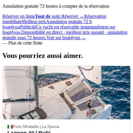
Annulation gratuite 72 heures à compter de la réservation
Réserver en ligne
Tout de
suite.
Réserver
→
Réservation
immédiate
Meilleur prix
Annulation gratuite 72 h
boat4you
Publicité
Ce yacht est réservable instantanément sur
boat4you.
Disponibilité en direct · meilleur prix garanti · annulation
gratuite sous 72 heures.
Voir sur boat4you
→
—
Plus de cette flotte
Vous pourriez aussi
aimer.
Porto Mirabello | La Spezia
Lagoon 40
| Bubi