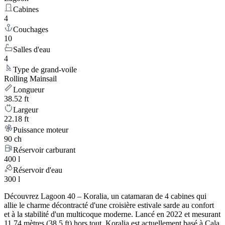
Cabines
4
Couchages
10
Salles d'eau
4
Type de grand-voile
Rolling Mainsail
Longueur
38.52 ft
Largeur
22.18 ft
Puissance moteur
90 ch
Réservoir carburant
400 l
Réservoir d'eau
300 l
Découvrez Lagoon 40 – Koralia, un catamaran de 4 cabines qui
allie le charme décontracté d'une croisière estivale sarde au confort
et à la stabilité d'un multicoque moderne. Lancé en 2022 et mesurant
11.74 mètres (38.5 ft) hors tout, Koralia est actuellement basé à Cala