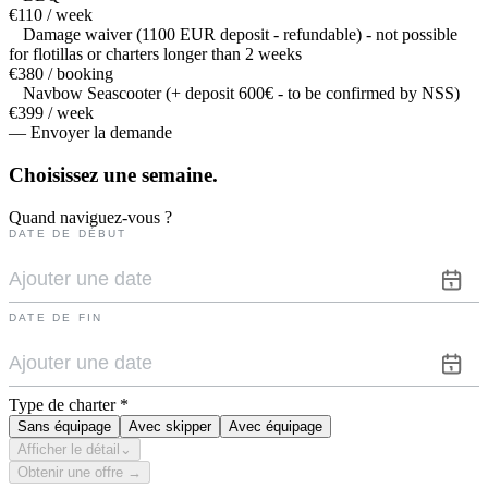
€110 / week
Damage waiver (1100 EUR deposit - refundable) - not possible
for flotillas or charters longer than 2 weeks
€380 / booking
Navbow Seascooter (+ deposit 600€ - to be confirmed by NSS)
€399 / week
— Envoyer la demande
Choisissez une
semaine.
Quand naviguez-vous ?
DATE DE DÉBUT
DATE DE FIN
Type de charter
*
Sans équipage
Avec skipper
Avec équipage
Afficher le détail
⌄
Obtenir une offre →