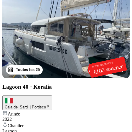
NEW CLIENTS
€100 voucher
Toutes les 25
1
/
25
Lagoon 40
·
Koralia
Cala dei Sardi | Portisco
Année
2022
Chantier
Lagoon