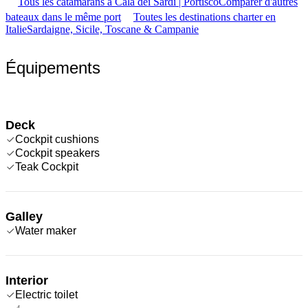
Tous les catamarans à Cala dei Sardi | Portisco
Comparer d'autres
bateaux dans le même port
Toutes les destinations charter en
Italie
Sardaigne, Sicile, Toscane & Campanie
Équipements
Deck
Cockpit cushions
Cockpit speakers
Teak Cockpit
Galley
Water maker
Interior
Electric toilet