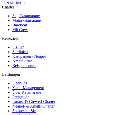
Jetzt starten →
Charter
Segelkatamarane
Motorkatamarane
Bareboat
Mit Crew
Reiseziele
Sizilien
Sardinien
Kampanien / Neapel
Amalfiküste
Beispielrouten
Leistungen
Über uns
Yacht-Management
Über Katamarane
Preisguide
Luxus- & Crewed-Charter
Neapel- & Amalfi-Charter
So buchen Sie