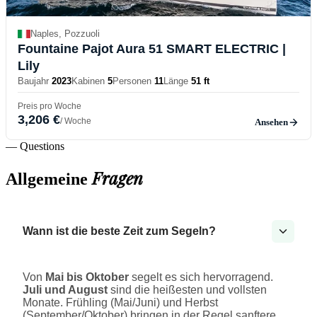
Naples, Pozzuoli
Fountaine Pajot Aura 51 SMART ELECTRIC
|
Lily
Baujahr
2023
Kabinen
5
Personen
11
Länge
51 ft
Preis pro Woche
3,206 €
/ Woche
Ansehen
— Questions
Fragen
Allgemeine
Wann ist die beste Zeit zum Segeln?
Von
Mai bis Oktober
segelt es sich hervorragend.
Juli und August
sind die heißesten und vollsten
Monate. Frühling (Mai/Juni) und Herbst
(September/Oktober) bringen in der Regel sanftere