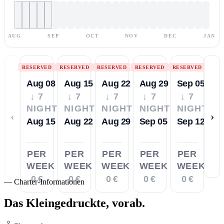
AUG
SEP
OCT
NOV
DEC
JAN
RESERVED
RESERVED
RESERVED
RESERVED
RESERVED
Aug 08
Aug 15
Aug 22
Aug 29
Sep 05
↓ 7
↓ 7
↓ 7
↓ 7
↓ 7
NIGHTS
NIGHTS
NIGHTS
NIGHTS
NIGHTS
‹
›
Aug 15
Aug 22
Aug 29
Sep 05
Sep 12
PER
PER
PER
PER
PER
WEEK
WEEK
WEEK
WEEK
WEEK
0 €
0 €
0 €
0 €
0 €
—
Charter-Informationen
Das Kleingedruckte,
vorab.