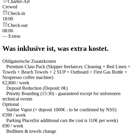
Charter-Art
Crewed
Check-in
18:00
Check-out
08:00
—
Extras
Was inklusive ist,
was extra kostet.
Obligatorische Zusatzkosten
Premium Class Pack (Skipper freelancer, Cleaning + Bed Linen +
Towels + Beach Towels + 2 SUP + Outboard + First Gas Bottle +
Nespresso coffee machine)
€2,800 / week
Deposit Reduction (Deposit: 0€)
Priority Boarding (15:30) - guaranteed except for unforeseen
technical events
Optional
Sublue Vapor (+ deposit 1000€ - to be confirmed by NSS)
€599 / week
Parking Place(for additional cars the cost is 110€ per week)
€90 / week
Bedlinen & towels change