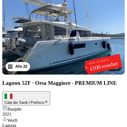
NEW CLIENTS
€100 voucher
Alle 20
1
/
20
Lagoon 52F
·
Orsa Maggiore - PREMIUM LINE
Cala dei Sardi | Portisco
Baujahr
2021
Werft
Lagoon