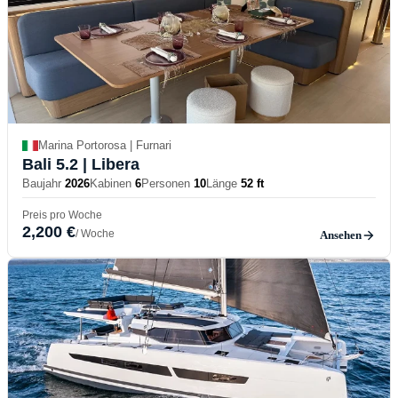
Marina Portorosa | Furnari
Bali 5.2
| Libera
Baujahr
2026
Kabinen
6
Personen
10
Länge
52 ft
Preis pro Woche
2,200 €
/ Woche
Ansehen