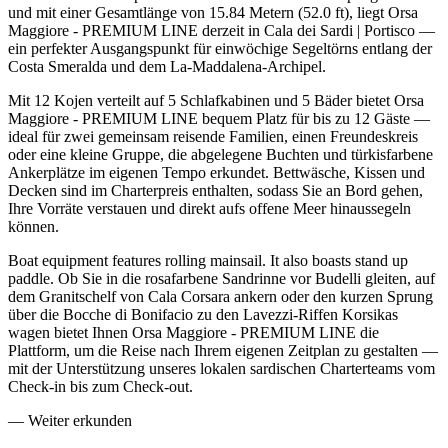
und mit einer Gesamtlänge von 15.84 Metern (52.0 ft), liegt Orsa
Maggiore - PREMIUM LINE derzeit in Cala dei Sardi | Portisco —
ein perfekter Ausgangspunkt für einwöchige Segeltörns entlang der
Costa Smeralda und dem La-Maddalena-Archipel.
Mit 12 Kojen verteilt auf 5 Schlafkabinen und 5 Bäder bietet Orsa
Maggiore - PREMIUM LINE bequem Platz für bis zu 12 Gäste —
ideal für zwei gemeinsam reisende Familien, einen Freundeskreis
oder eine kleine Gruppe, die abgelegene Buchten und türkisfarbene
Ankerplätze im eigenen Tempo erkundet. Bettwäsche, Kissen und
Decken sind im Charterpreis enthalten, sodass Sie an Bord gehen,
Ihre Vorräte verstauen und direkt aufs offene Meer hinaussegeln
können.
Boat equipment features rolling mainsail. It also boasts stand up
paddle. Ob Sie in die rosafarbene Sandrinne vor Budelli gleiten, auf
dem Granitschelf von Cala Corsara ankern oder den kurzen Sprung
über die Bocche di Bonifacio zu den Lavezzi-Riffen Korsikas
wagen bietet Ihnen Orsa Maggiore - PREMIUM LINE die
Plattform, um die Reise nach Ihrem eigenen Zeitplan zu gestalten —
mit der Unterstützung unseres lokalen sardischen Charterteams vom
Check-in bis zum Check-out.
—
Weiter erkunden