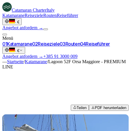
Catamaran
Charter
Italy
Katamarane
Reiseziele
Routen
Reiseführer
·
€
Angebot anfordern →
Menü
0
1
Katamarane
0
2
Reiseziele
0
3
Routen
0
4
Reiseführer
·
€
Angebot anfordern →
+385 91 3000 009
—
Startseite
/
Katamarane
/
Lagoon 52F Orsa Maggiore - PREMIUM
LINE
Teilen
PDF herunterladen