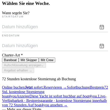
Wählen Sie eine
Woche.
Wann segeln Sie?
STARTDATUM
ENDDATUM
Charter-Art
*
Bareboat
Mit Skipper
Mit Crew
Aufschlüsselung anzeigen
⌄
Angebot erhalten →
72 Stunden kostenlose Stornierung ab Buchung
Online buchen
Jetzt
sofort.
Reservieren
→
Sofortbuchung
Bestpreis
72
Std. kostenlose Stornierung
boat4you
Anzeige
Diese Yacht ist sofort buchbar auf
boat4you.
Live-
Verfügbarkeit · Bestpreisgarantie · kostenlose Stornierung innerhalb
von 72 Stunden.
Auf boat4you ansehen
→
—
Mehr aus dieser Flotte