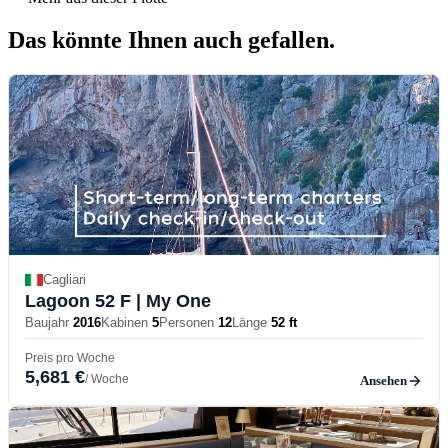
Das könnte Ihnen auch
gefallen.
Cagliari
Lagoon 52 F
| My One
Baujahr
2016
Kabinen
5
Personen
12
Länge
52 ft
Preis pro Woche
5,681 €
/ Woche
Ansehen