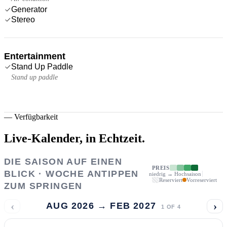
Generator
Stereo
Entertainment
Stand Up Paddle
Stand up paddle
—
Verfügbarkeit
Live-Kalender,
in Echtzeit.
DIE SAISON AUF EINEN
PREIS
BLICK · WOCHE ANTIPPEN
niedrig → Hochsaison
Reserviert
Vorreserviert
ZUM SPRINGEN
‹
›
AUG 2026 → FEB 2027
1
OF
4