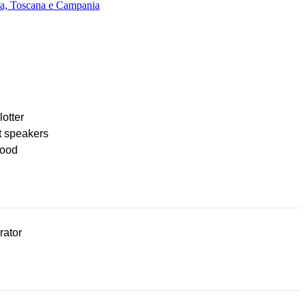
lia, Toscana e Campania
lotter
t speakers
ood
rator