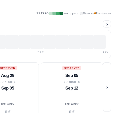
PREZZO
basso → picco
Riservato
Pre-riservato
›
DEC
JAN
RESERVED
RESERVED
Aug 29
Sep 05
↓ 7 NIGHTS
↓ 7 NIGHTS
›
Sep 05
Sep 12
PER WEEK
PER WEEK
0 €
0 €