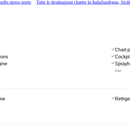
nello stesso porto
Tutte le destinazioni charter in Italia
Sardegna, Sici
Chart p
ions
Cockpi
gine
Sprayh
true
ine
Refrige