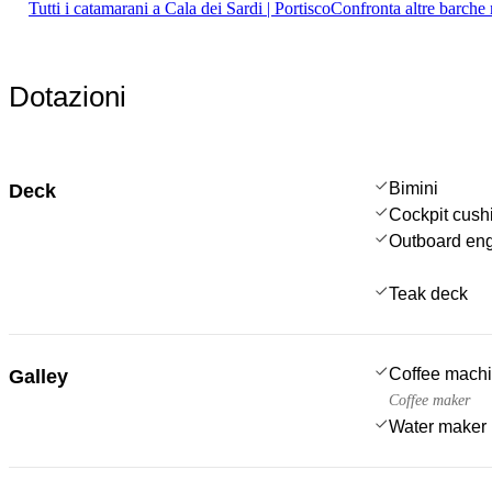
Tutti i catamarani a Cala dei Sardi | Portisco
Confronta altre barche 
Dotazioni
Bimini
Deck
Cockpit cush
Outboard en
Teak deck
Coffee mach
Galley
Coffee maker
Water maker