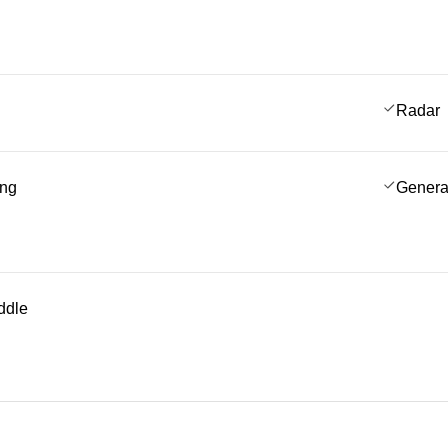
Radar
ing
Genera
ddle