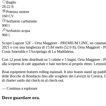
Baglio
28.22 ft
Potenza motore
160 CV
Serbatoio carburante
990 l
Serbatoio acqua
960 l
Scopri Lagoon 52F – Orsa Maggiore - PREMIUM LINE, un catamaran a 5 c
2021 e con una lunghezza di 15.84 metri (52.0 ft), Orsa Maggiore - P
Costa Smeralda e l'Arcipelago di La Maddalena.
Con 12 posti letto distribuiti su 5 cabine e 5 bagni, Orsa Maggiore
alla scoperta di cale appartate e baie turchesi al proprio ritmo. Lenzuol
Boat equipment features rolling mainsail. It also boasts stand up paddle.
delle Bocche di Bonifacio fino alle scogliere dei Lavezzi in Corsica,
di charter sardo dal check-in al check-out.
—
Continua a esplorare
Dove guardare
ora.