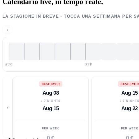
Calendario live,
in tempo reale.
LA STAGIONE IN BREVE · TOCCA UNA SETTIMANA PER S
‹
AUG
SEP
RESERVED
RESERVED
Aug 08
Aug 15
↓ 7 NIGHTS
↓ 7 NIGHT
‹
Aug 15
Aug 22
PER WEEK
PER WEEK
0 €
0 €