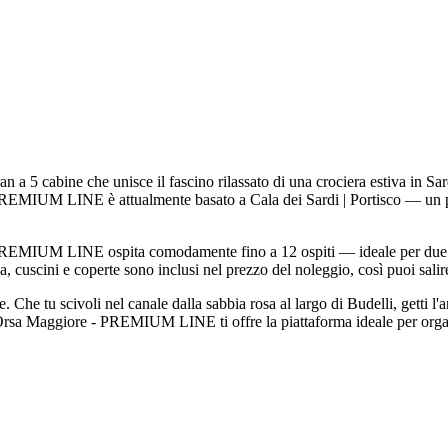
abine che unisce il fascino rilassato di una crociera estiva in Sardeg
REMIUM LINE è attualmente basato a Cala dei Sardi | Portisco — un pun
 - PREMIUM LINE ospita comodamente fino a 12 ospiti — ideale per due 
a, cuscini e coperte sono inclusi nel prezzo del noleggio, così puoi salire
 Che tu scivoli nel canale dalla sabbia rosa al largo di Budelli, getti l'a
 Orsa Maggiore - PREMIUM LINE ti offre la piattaforma ideale per organi