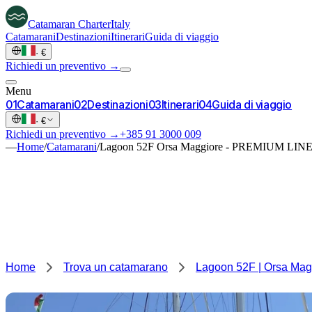
Catamaran
Charter
Italy
Catamarani
Destinazioni
Itinerari
Guida di viaggio
·
€
Richiedi un preventivo →
Menu
0
1
Catamarani
0
2
Destinazioni
0
3
Itinerari
0
4
Guida di viaggio
·
€
Richiedi un preventivo →
+385 91 3000 009
—
Home
/
Catamarani
/
Lagoon 52F Orsa Maggiore - PREMIUM LIN
Home
Trova un catamarano
Lagoon 52F | Orsa Ma