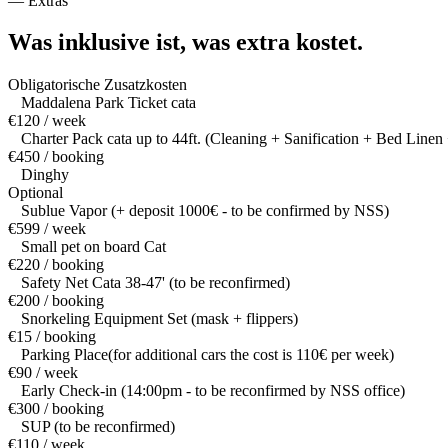
—
Extras
Was inklusive ist,
was extra kostet.
Obligatorische Zusatzkosten
Maddalena Park Ticket cata
€120 / week
Charter Pack cata up to 44ft. (Cleaning + Sanification + Bed Linen 
€450 / booking
Dinghy
Optional
Sublue Vapor (+ deposit 1000€ - to be confirmed by NSS)
€599 / week
Small pet on board Cat
€220 / booking
Safety Net Cata 38-47' (to be reconfirmed)
€200 / booking
Snorkeling Equipment Set (mask + flippers)
€15 / booking
Parking Place(for additional cars the cost is 110€ per week)
€90 / week
Early Check-in (14:00pm - to be reconfirmed by NSS office)
€300 / booking
SUP (to be reconfirmed)
€110 / week