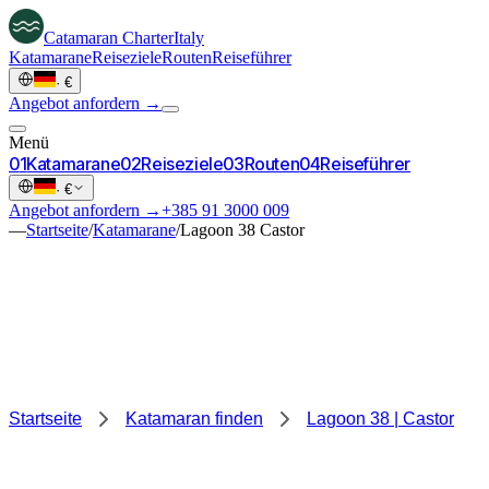
Catamaran
Charter
Italy
Katamarane
Reiseziele
Routen
Reiseführer
·
€
Angebot anfordern →
Menü
0
1
Katamarane
0
2
Reiseziele
0
3
Routen
0
4
Reiseführer
·
€
Angebot anfordern →
+385 91 3000 009
—
Startseite
/
Katamarane
/
Lagoon 38 Castor
Startseite
Katamaran finden
Lagoon 38 | Castor