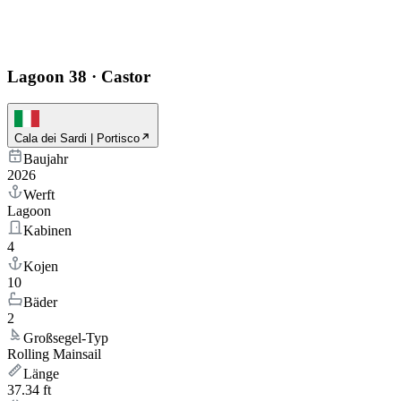
Lagoon 38
·
Castor
Cala dei Sardi | Portisco
Baujahr
2026
Werft
Lagoon
Kabinen
4
Kojen
10
Bäder
2
Großsegel-Typ
Rolling Mainsail
Länge
37.34 ft