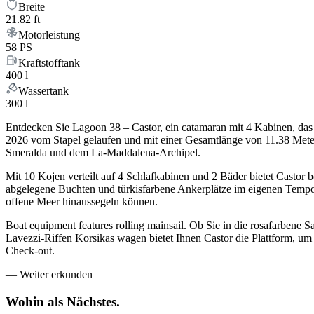
Breite
21.82 ft
Motorleistung
58 PS
Kraftstofftank
400 l
Wassertank
300 l
Entdecken Sie Lagoon 38 – Castor, ein catamaran mit 4 Kabinen, da
2026 vom Stapel gelaufen und mit einer Gesamtlänge von 11.38 Metern 
Smeralda und dem La-Maddalena-Archipel.
Mit 10 Kojen verteilt auf 4 Schlafkabinen und 2 Bäder bietet Castor 
abgelegene Buchten und türkisfarbene Ankerplätze im eigenen Tempo e
offene Meer hinaussegeln können.
Boat equipment features rolling mainsail. Ob Sie in die rosafarbene 
Lavezzi-Riffen Korsikas wagen bietet Ihnen Castor die Plattform, um
Check-out.
—
Weiter erkunden
Wohin als
Nächstes.