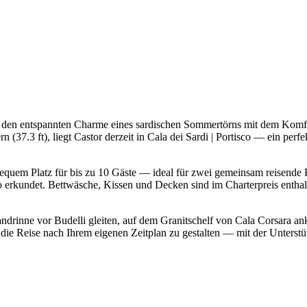
s den entspannten Charme eines sardischen Sommertörns mit dem Komfo
(37.3 ft), liegt Castor derzeit in Cala dei Sardi | Portisco — ein per
bequem Platz für bis zu 10 Gäste — ideal für zwei gemeinsam reisende 
rkundet. Bettwäsche, Kissen und Decken sind im Charterpreis enthalte
Sandrinne vor Budelli gleiten, auf dem Granitschelf von Cala Corsara 
 die Reise nach Ihrem eigenen Zeitplan zu gestalten — mit der Unters