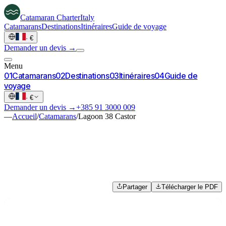
Catamaran
Charter
Italy
Catamarans
Destinations
Itinéraires
Guide de voyage
·
€
Demander un devis →
Menu
0
1
Catamarans
0
2
Destinations
0
3
Itinéraires
0
4
Guide de
voyage
·
€
Demander un devis →
+385 91 3000 009
—
Accueil
/
Catamarans
/
Lagoon 38 Castor
Partager
Télécharger le PDF