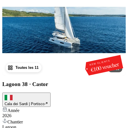
NEW CLIENTS
€100 voucher
Toutes les 11
1
/
11
Lagoon 38
·
Castor
Cala dei Sardi | Portisco
Année
2026
Chantier
Lagoon