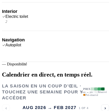
Interior
Electric toilet
2
Navigation
Autopilot
—
Disponibilité
Calendrier en direct,
en temps réel.
LA SAISON EN UN COUP D'ŒIL ·
PRIX
TOUCHEZ UNE SEMAINE POUR Y
bas → pic
Réservé
Pré-réservé
ACCÉDER
‹
›
AUG 2026 → FEB 2027
1
OF
4