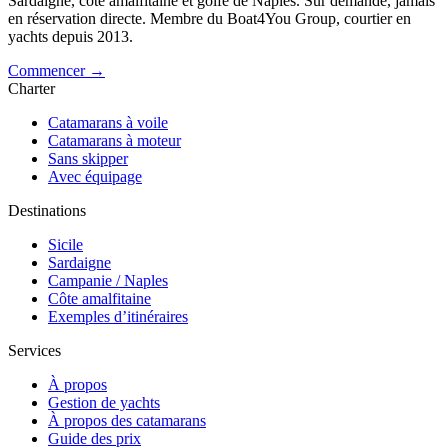
Sardaigne, côte amalfitaine et golfe de Naples. Sur demande, jamais
en réservation directe. Membre du Boat4You Group, courtier en
yachts depuis 2013.
Commencer →
Charter
Catamarans à voile
Catamarans à moteur
Sans skipper
Avec équipage
Destinations
Sicile
Sardaigne
Campanie / Naples
Côte amalfitaine
Exemples d’itinéraires
Services
À propos
Gestion de yachts
À propos des catamarans
Guide des prix