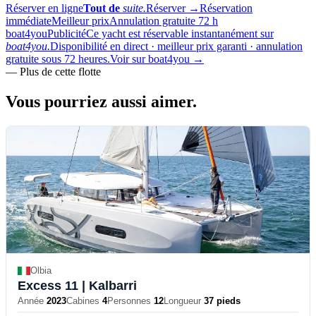
Réserver en ligne
Tout de
suite.
Réserver
→
Réservation
immédiate
Meilleur prix
Annulation gratuite 72 h
boat4you
Publicité
Ce yacht est réservable instantanément sur
boat4you.
Disponibilité en direct · meilleur prix garanti · annulation
gratuite sous 72 heures.
Voir sur boat4you
→
—
Plus de cette flotte
Vous pourriez aussi
aimer.
Olbia
Excess 11
| Kalbarri
Année
2023
Cabines
4
Personnes
12
Longueur
37 pieds