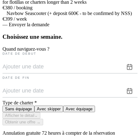
for flotillas or charters longer than 2 weeks
€380 / booking
Navbow Seascooter (+ deposit 600€ - to be confirmed by NSS)
€399 / week
— Envoyer la demande
Choisissez une
semaine.
Quand naviguez-vous ?
DATE DE DÉBUT
DATE DE FIN
Type de charter
*
Sans équipage
Avec skipper
Avec équipage
Afficher le détail
⌄
Obtenir une offre →
Annulation gratuite 72 heures à compter de la réservation