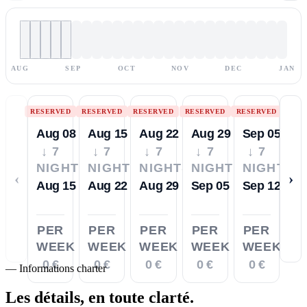
AUG
SEP
OCT
NOV
DEC
JAN
RESERVED
RESERVED
RESERVED
RESERVED
RESERVED
Aug 08
Aug 15
Aug 22
Aug 29
Sep 05
↓ 7
↓ 7
↓ 7
↓ 7
↓ 7
NIGHTS
NIGHTS
NIGHTS
NIGHTS
NIGHTS
‹
›
Aug 15
Aug 22
Aug 29
Sep 05
Sep 12
PER
PER
PER
PER
PER
WEEK
WEEK
WEEK
WEEK
WEEK
0 €
0 €
0 €
0 €
0 €
—
Informations charter
Les détails,
en toute clarté.