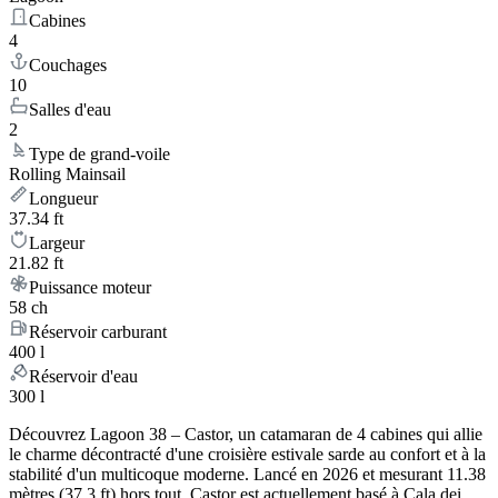
Cabines
4
Couchages
10
Salles d'eau
2
Type de grand-voile
Rolling Mainsail
Longueur
37.34 ft
Largeur
21.82 ft
Puissance moteur
58 ch
Réservoir carburant
400 l
Réservoir d'eau
300 l
Découvrez Lagoon 38 – Castor, un catamaran de 4 cabines qui allie
le charme décontracté d'une croisière estivale sarde au confort et à la
stabilité d'un multicoque moderne. Lancé en 2026 et mesurant 11.38
mètres (37.3 ft) hors tout, Castor est actuellement basé à Cala dei