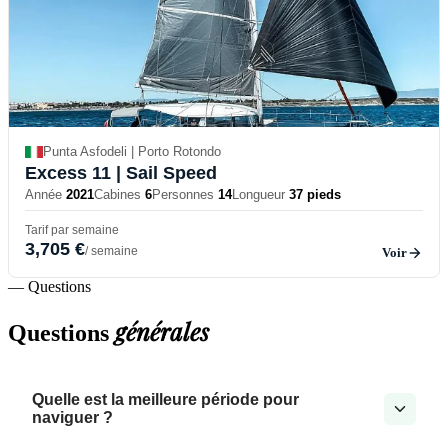
Punta Asfodeli | Porto Rotondo
Excess 11
| Sail Speed
Année
2021
Cabines
6
Personnes
14
Longueur
37 pieds
Tarif par semaine
3,705 €
/ semaine
Voir
— Questions
générales
Questions
Quelle est la meilleure période pour
naviguer ?