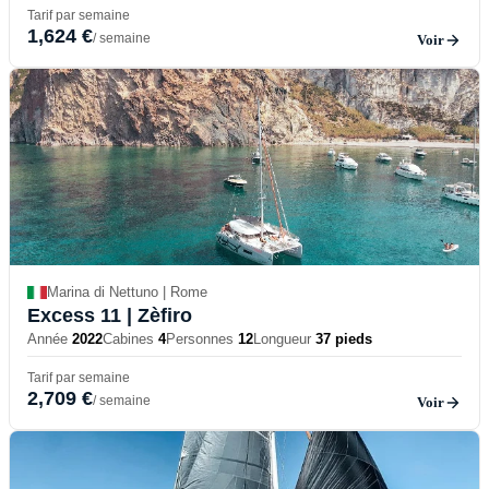
Tarif par semaine
1,624 €
/ semaine
Voir
Marina di Nettuno | Rome
Excess 11
| Zèfiro
Année
2022
Cabines
4
Personnes
12
Longueur
37 pieds
Tarif par semaine
2,709 €
/ semaine
Voir