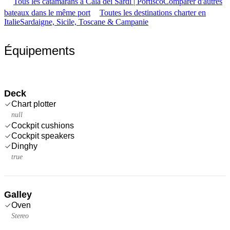
Tous les catamarans à Cala dei Sardi | Portisco
Comparer d'autres
bateaux dans le même port
Toutes les destinations charter en
Italie
Sardaigne, Sicile, Toscane & Campanie
Équipements
Deck
Chart plotter
null
Cockpit cushions
Cockpit speakers
Dinghy
true
Galley
Oven
Stereo