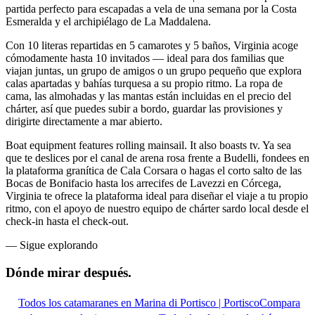
partida perfecto para escapadas a vela de una semana por la Costa
Esmeralda y el archipiélago de La Maddalena.
Con 10 literas repartidas en 5 camarotes y 5 baños, Virginia acoge
cómodamente hasta 10 invitados — ideal para dos familias que
viajan juntas, un grupo de amigos o un grupo pequeño que explora
calas apartadas y bahías turquesa a su propio ritmo. La ropa de
cama, las almohadas y las mantas están incluidas en el precio del
chárter, así que puedes subir a bordo, guardar las provisiones y
dirigirte directamente a mar abierto.
Boat equipment features rolling mainsail. It also boasts tv. Ya sea
que te deslices por el canal de arena rosa frente a Budelli, fondees en
la plataforma granítica de Cala Corsara o hagas el corto salto de las
Bocas de Bonifacio hasta los arrecifes de Lavezzi en Córcega,
Virginia te ofrece la plataforma ideal para diseñar el viaje a tu propio
ritmo, con el apoyo de nuestro equipo de chárter sardo local desde el
check-in hasta el check-out.
—
Sigue explorando
Dónde mirar
después.
Todos los catamaranes en Marina di Portisco | Portisco
Compara