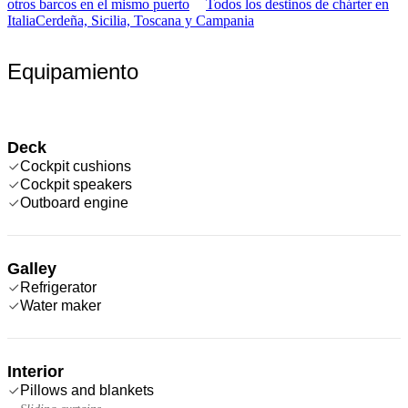
otros barcos en el mismo puerto
Todos los destinos de chárter en
Italia
Cerdeña, Sicilia, Toscana y Campania
Equipamiento
Deck
Cockpit cushions
Cockpit speakers
Outboard engine
Galley
Refrigerator
Water maker
Interior
Pillows and blankets