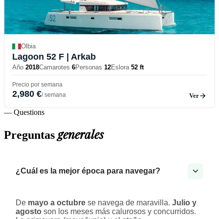
Olbia
Lagoon 52 F
| Arkab
Año
2018
Camarotes
6
Personas
12
Eslora
52 ft
Precio por semana
2,980 €
/ semana
Ver
— Questions
generales
Preguntas
¿Cuál es la mejor época para navegar?
De
mayo a octubre
se navega de maravilla.
Julio y
agosto
son los meses más calurosos y concurridos.