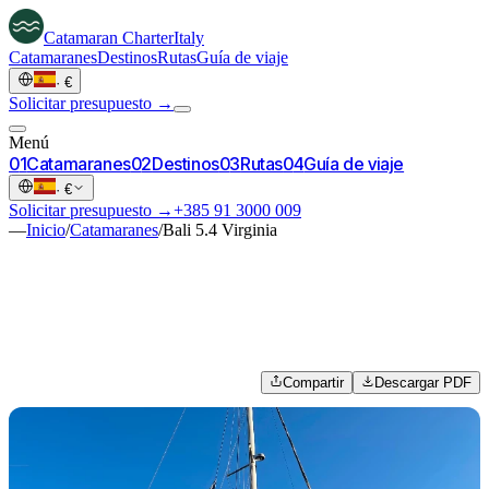
Catamaran
Charter
Italy
Catamaranes
Destinos
Rutas
Guía de viaje
·
€
Solicitar presupuesto →
Menú
0
1
Catamaranes
0
2
Destinos
0
3
Rutas
0
4
Guía de viaje
·
€
Solicitar presupuesto →
+385 91 3000 009
—
Inicio
/
Catamaranes
/
Bali 5.4 Virginia
Compartir
Descargar PDF