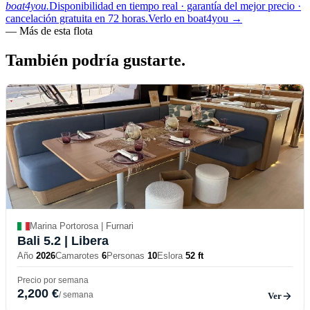
boat4you.
Disponibilidad en tiempo real · garantía del mejor precio ·
cancelación gratuita en 72 horas.
Verlo en boat4you
→
—
Más de esta flota
También podría
gustarte.
Marina Portorosa | Furnari
Bali 5.2
| Libera
Año
2026
Camarotes
6
Personas
10
Eslora
52 ft
Precio por semana
2,200 €
/ semana
Ver