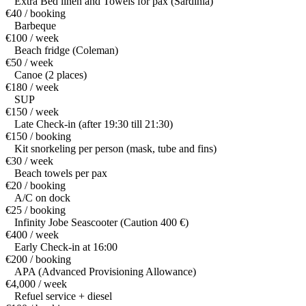
Extra Bed linen and Towels for pax (Sardinia)
€40 / booking
Barbeque
€100 / week
Beach fridge (Coleman)
€50 / week
Canoe (2 places)
€180 / week
SUP
€150 / week
Late Check-in (after 19:30 till 21:30)
€150 / booking
Kit snorkeling per person (mask, tube and fins)
€30 / week
Beach towels per pax
€20 / booking
A/C on dock
€25 / booking
Infinity Jobe Seascooter (Caution 400 €)
€400 / week
Early Check-in at 16:00
€200 / booking
APA (Advanced Provisioning Allowance)
€4,000 / week
Refuel service + diesel