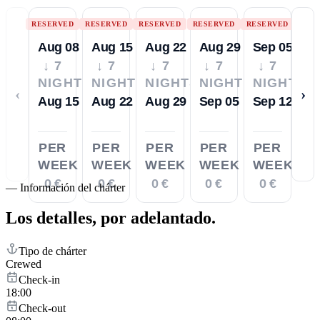
RESERVED
RESERVED
RESERVED
RESERVED
RESERVED
Aug 08
Aug 15
Aug 22
Aug 29
Sep 05
↓ 7
↓ 7
↓ 7
↓ 7
↓ 7
NIGHTS
NIGHTS
NIGHTS
NIGHTS
NIGHTS
‹
›
Aug 15
Aug 22
Aug 29
Sep 05
Sep 12
PER
PER
PER
PER
PER
WEEK
WEEK
WEEK
WEEK
WEEK
0 €
0 €
0 €
0 €
0 €
—
Información del chárter
Los detalles,
por adelantado.
Tipo de chárter
Crewed
Check-in
18:00
Check-out