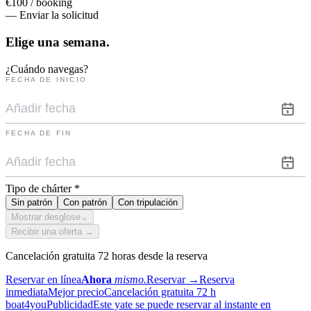
€100 / booking
— Enviar la solicitud
Elige una
semana.
¿Cuándo navegas?
FECHA DE INICIO
FECHA DE FIN
Tipo de chárter
*
Sin patrón
Con patrón
Con tripulación
Mostrar desglose
⌄
Recibir una oferta →
Cancelación gratuita 72 horas desde la reserva
Reservar en línea
Ahora
mismo.
Reservar
→
Reserva
inmediata
Mejor precio
Cancelación gratuita 72 h
boat4you
Publicidad
Este yate se puede reservar al instante en