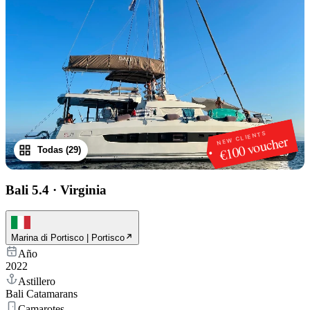
NEW CLIENTS
€100 voucher
Todas (29)
1
/
29
Bali 5.4
·
Virginia
Marina di Portisco | Portisco
Año
2022
Astillero
Bali Catamarans
Camarotes