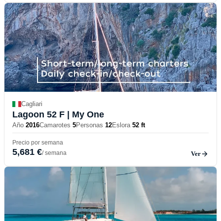
Cagliari
Lagoon 52 F
| My One
Año
2016
Camarotes
5
Personas
12
Eslora
52 ft
Precio por semana
5,681 €
/ semana
Ver