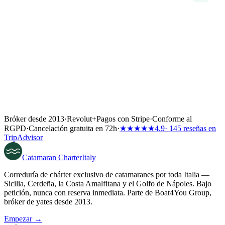
Bróker desde 2013
·
Revolut
+
Pagos con Stripe
·
Conforme al
RGPD
·
Cancelación gratuita en 72h
·
★★★★★
4.9
· 145 reseñas en
TripAdvisor
Catamaran
Charter
Italy
Correduría de chárter exclusivo de catamaranes por toda Italia —
Sicilia, Cerdeña, la Costa Amalfitana y el Golfo de Nápoles. Bajo
petición, nunca con reserva inmediata. Parte de Boat4You Group,
bróker de yates desde 2013.
Empezar →