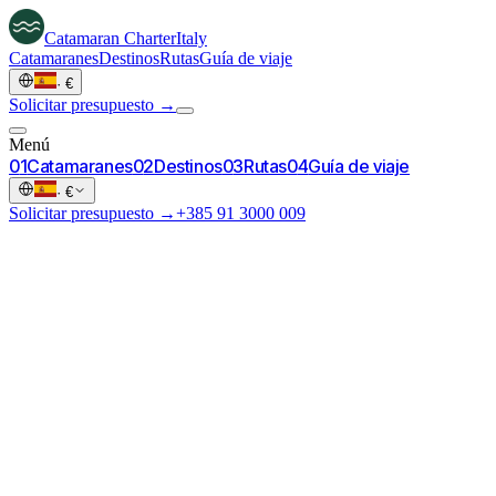
Catamaran
Charter
Italy
Catamaranes
Destinos
Rutas
Guía de viaje
·
€
Solicitar presupuesto →
Menú
0
1
Catamaranes
0
2
Destinos
0
3
Rutas
0
4
Guía de viaje
·
€
Solicitar presupuesto →
+385 91 3000 009