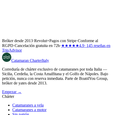
Bróker desde 2013
·
Revolut
+
Pagos con Stripe
·
Conforme al
RGPD
·
Cancelación gratuita en 72h
·
★★★★★
4.9
· 145 reseñas en
TripAdvisor
Catamaran
Charter
Italy
Correduría de chárter exclusivo de catamaranes por toda Italia —
Sicilia, Cerdeña, la Costa Amalfitana y el Golfo de Nápoles. Bajo
petición, nunca con reserva inmediata. Parte de Boat4You Group,
bróker de yates desde 2013.
Empezar →
Chárter
Catamaranes a vela
Catamaranes a motor
Sin patrón