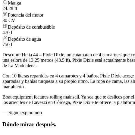
Manga
24.28 ft
Potencia del motor
80 CV
Depósito de combustible
470 l
Depósito de agua
750 l
Descubre Helia 44 – Pixie Dixie, un catamaran de 4 camarotes que com
una eslora de 13.25 metros (43.5 ft), Pixie Dixie está actualmente ba
de La Maddalena.
Con 10 literas repartidas en 4 camarotes y 4 baños, Pixie Dixie acog
apartadas y bahías turquesa a su propio ritmo. La ropa de cama, las alm
mar abierto.
Boat equipment features rolling mainsail. Ya sea que te deslices por el
los arrecifes de Lavezzi en Córcega, Pixie Dixie te ofrece la plataform
—
Sigue explorando
Dónde mirar
después.