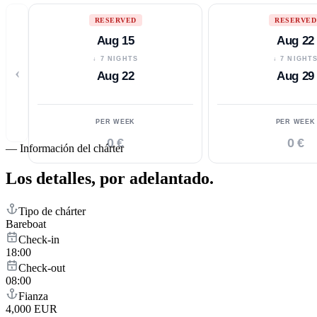
RESERVED
RESERVED
Aug 15
Aug 22
↓ 7 NIGHTS
↓ 7 NIGHT
‹
Aug 22
Aug 29
PER WEEK
PER WEEK
0 €
0 €
—
Información del chárter
Los detalles,
por adelantado.
Tipo de chárter
Bareboat
Check-in
18:00
Check-out
08:00
Fianza
4,000 EUR