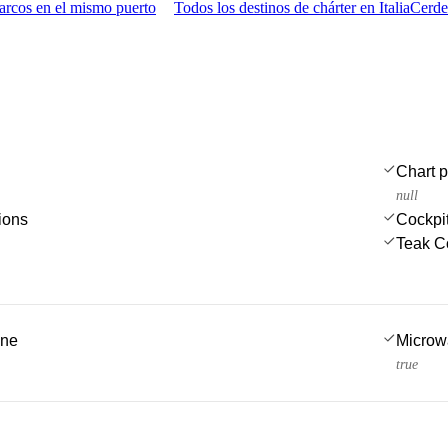
arcos en el mismo puerto
Todos los destinos de chárter en Italia
Cerde
Chart p
null
ions
Cockpi
Teak C
ine
Microw
true