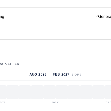
ing
Genera
RA SALTAR
AUG 2026 → FEB 2027
1
OF
3
OCT
NOV
DE