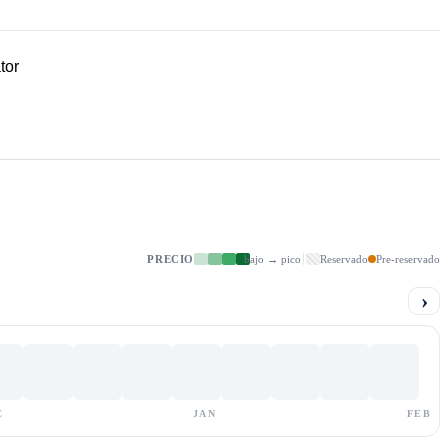
tor
PRECIO
bajo → pico
Reservado
Pre-reservado
›
C
JAN
FEB