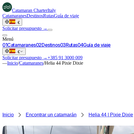
Catamaran
Charter
Italy
Catamaranes
Destinos
Rutas
Guía de viaje
·
€
Solicitar presupuesto →
Menú
0
1
Catamaranes
0
2
Destinos
0
3
Rutas
0
4
Guía de viaje
·
€
Solicitar presupuesto →
+385 91 3000 009
—
Inicio
/
Catamaranes
/
Helia 44 Pixie Dixie
Inicio
Encontrar un catamarán
Helia 44 | Pixie Dixie