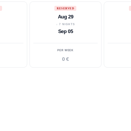
RESERVED
Aug 29
S
↓ 7 NIGHTS
Sep 05
PER WEEK
0 €