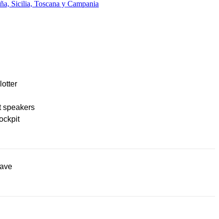
ña, Sicilia, Toscana y Campania
lotter
t speakers
ockpit
ave