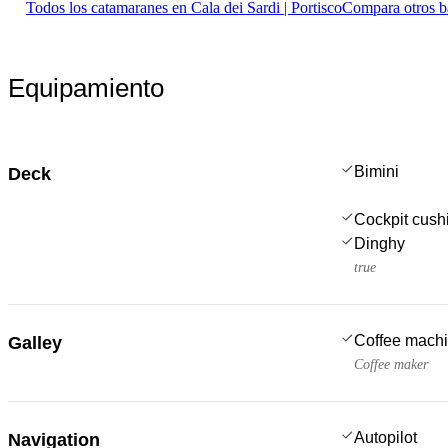
Todos los catamaranes en Cala dei Sardi | Portisco
Compara otros b
Equipamiento
Bimini
Deck
Cockpit cush
Dinghy
true
Coffee mach
Galley
Coffee maker
Autopilot
Navigation