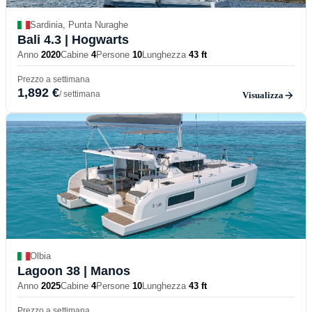
Sardinia, Punta Nuraghe
Bali 4.3
| Hogwarts
Anno
2020
Cabine
4
Persone
10
Lunghezza
43 ft
Prezzo a settimana
1,892 €
/ settimana
Visualizza
Olbia
Lagoon 38
| Manos
Anno
2025
Cabine
4
Persone
10
Lunghezza
43 ft
Prezzo a settimana