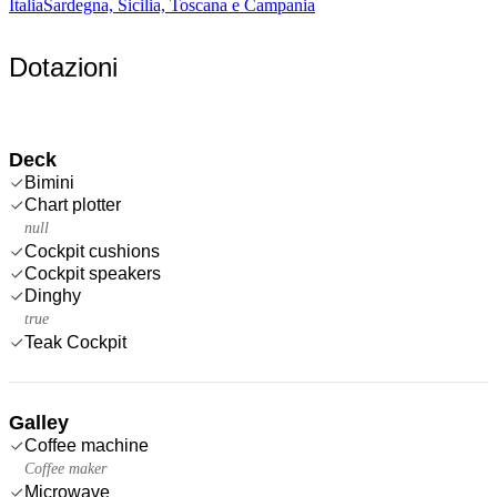
Italia
Sardegna, Sicilia, Toscana e Campania
Dotazioni
Deck
Bimini
Chart plotter
null
Cockpit cushions
Cockpit speakers
Dinghy
true
Teak Cockpit
Galley
Coffee machine
Coffee maker
Microwave