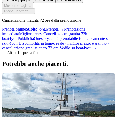
Senza equipaggio
Con skipper
Con equipaggio
Mostra dettaglio
⌄
Ricevi un'offerta →
Cancellazione gratuita 72 ore dalla prenotazione
Prenota online
Subito,
ora.
Prenota
→
Prenotazione
immediata
Miglior prezzo
Cancellazione gratuita 72h
boat4you
Pubblicità
Questo yacht è prenotabile istantaneamente su
boat4you.
Disponibilità in tempo reale · miglior prezzo garantito ·
cancellazione gratuita entro 72 ore.
Vedilo su boat4you
→
—
Altro da questa flotta
Potrebbe anche
piacerti.