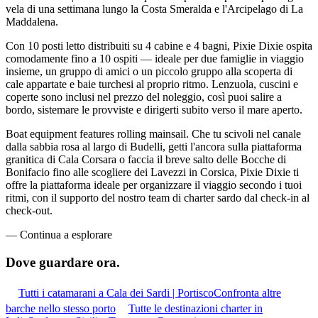
vela di una settimana lungo la Costa Smeralda e l'Arcipelago di La
Maddalena.
Con 10 posti letto distribuiti su 4 cabine e 4 bagni, Pixie Dixie ospita
comodamente fino a 10 ospiti — ideale per due famiglie in viaggio
insieme, un gruppo di amici o un piccolo gruppo alla scoperta di
cale appartate e baie turchesi al proprio ritmo. Lenzuola, cuscini e
coperte sono inclusi nel prezzo del noleggio, così puoi salire a
bordo, sistemare le provviste e dirigerti subito verso il mare aperto.
Boat equipment features rolling mainsail. Che tu scivoli nel canale
dalla sabbia rosa al largo di Budelli, getti l'ancora sulla piattaforma
granitica di Cala Corsara o faccia il breve salto delle Bocche di
Bonifacio fino alle scogliere dei Lavezzi in Corsica, Pixie Dixie ti
offre la piattaforma ideale per organizzare il viaggio secondo i tuoi
ritmi, con il supporto del nostro team di charter sardo dal check-in al
check-out.
—
Continua a esplorare
Dove guardare
ora.
Tutti i catamarani a Cala dei Sardi | Portisco
Confronta altre
barche nello stesso porto
Tutte le destinazioni charter in