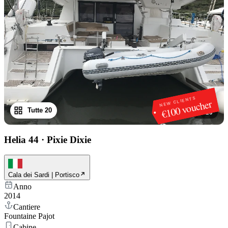
NEW CLIENTS
€100 voucher
Tutte 20
1
/
20
Helia 44
·
Pixie Dixie
Cala dei Sardi | Portisco
Anno
2014
Cantiere
Fountaine Pajot
Cabine