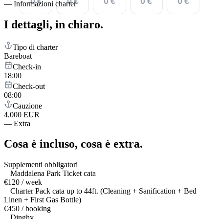
0 €
0 €
0 €
0 €
0 €
—
Informazioni charter
I dettagli,
in chiaro.
Tipo di charter
Bareboat
Check-in
18:00
Check-out
08:00
Cauzione
4,000 EUR
—
Extra
Cosa è incluso,
cosa è extra.
Supplementi obbligatori
Maddalena Park Ticket cata
€120 / week
Charter Pack cata up to 44ft. (Cleaning + Sanification + Bed
Linen + First Gas Bottle)
€450 / booking
Dinghy