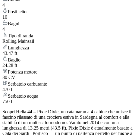
4
Posti letto
10
Bagni
4
Tipo di randa
Rolling Mainsail
Lunghezza
43.47 ft
Baglio
24.28 ft
Potenza motore
80 CV
Serbatoio carburante
470 l
Serbatoio acqua
750 l
Scopri Helia 44 – Pixie Dixie, un catamaran a 4 cabine che unisce il
fascino rilassato di una crociera estiva in Sardegna al comfort e alla
stabilità di un multiscafo moderno. Varato nel 2014 e con una
lunghezza di 13.25 metri (43.5 ft), Pixie Dixie è attualmente basato a
Cala dei Sardi | Portisco — un punto di partenza perfetto per fughe a