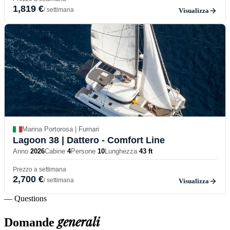
1,819 €
/ settimana
Visualizza
Marina Portorosa | Furnari
Lagoon 38
| Dattero - Comfort Line
Anno
2026
Cabine
4
Persone
10
Lunghezza
43 ft
Prezzo a settimana
2,700 €
/ settimana
Visualizza
— Questions
generali
Domande