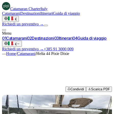
Catamaran
Charter
Italy
Catamarani
Destinazioni
Itinerari
Guida di viaggio
·
€
Richiedi un preventivo →
Menu
0
1
Catamarani
0
2
Destinazioni
0
3
Itinerari
0
4
Guida di viaggio
·
€
Richiedi un preventivo →
+385 91 3000 009
—
Home
/
Catamarani
/
Helia 44 Pixie Dixie
Condividi
Scarica PDF