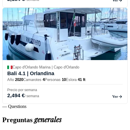
Ver
Capo d'Orlando Marina | Capo d'Orlando
Bali 4.1
| Orlandina
Año
2020
Camarotes
4
Personas
10
Eslora
41 ft
Precio por semana
2,494 €
/ semana
Ver
— Questions
generales
Preguntas