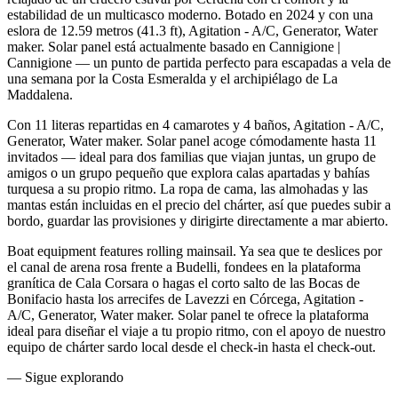
estabilidad de un multicasco moderno. Botado en 2024 y con una
eslora de 12.59 metros (41.3 ft), Agitation - A/C, Generator, Water
maker. Solar panel está actualmente basado en Cannigione |
Cannigione — un punto de partida perfecto para escapadas a vela de
una semana por la Costa Esmeralda y el archipiélago de La
Maddalena.
Con 11 literas repartidas en 4 camarotes y 4 baños, Agitation - A/C,
Generator, Water maker. Solar panel acoge cómodamente hasta 11
invitados — ideal para dos familias que viajan juntas, un grupo de
amigos o un grupo pequeño que explora calas apartadas y bahías
turquesa a su propio ritmo. La ropa de cama, las almohadas y las
mantas están incluidas en el precio del chárter, así que puedes subir a
bordo, guardar las provisiones y dirigirte directamente a mar abierto.
Boat equipment features rolling mainsail. Ya sea que te deslices por
el canal de arena rosa frente a Budelli, fondees en la plataforma
granítica de Cala Corsara o hagas el corto salto de las Bocas de
Bonifacio hasta los arrecifes de Lavezzi en Córcega, Agitation -
A/C, Generator, Water maker. Solar panel te ofrece la plataforma
ideal para diseñar el viaje a tu propio ritmo, con el apoyo de nuestro
equipo de chárter sardo local desde el check-in hasta el check-out.
—
Sigue explorando