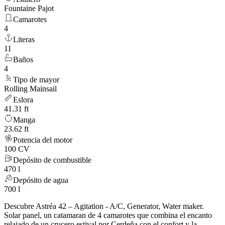
Fountaine Pajot
Camarotes
4
Literas
11
Baños
4
Tipo de mayor
Rolling Mainsail
Eslora
41.31 ft
Manga
23.62 ft
Potencia del motor
100 CV
Depósito de combustible
470 l
Depósito de agua
700 l
Descubre Astréa 42 – Agitation - A/C, Generator, Water maker.
Solar panel, un catamaran de 4 camarotes que combina el encanto
relajado de un crucero estival por Cerdeña con el confort y la