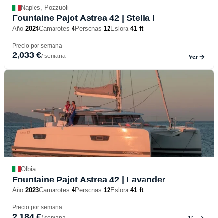
Naples, Pozzuoli
Fountaine Pajot Astrea 42
| Stella I
Año
2024
Camarotes
4
Personas
12
Eslora
41 ft
Precio por semana
2,033 €
/ semana
Ver
Olbia
Fountaine Pajot Astrea 42
| Lavander
Año
2023
Camarotes
4
Personas
12
Eslora
41 ft
Precio por semana
2,184 €
/ semana