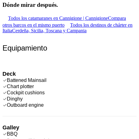
Dónde mirar
después.
Todos los catamaranes en Cannigione | Cannigione
Compara
otros barcos en el mismo puerto
Todos los destinos de chárter en
Italia
Cerdeña, Sicilia, Toscana y Campania
Equipamiento
Deck
Battened Mainsail
Chart plotter
Cockpit cushions
Dinghy
Outboard engine
Galley
BBQ