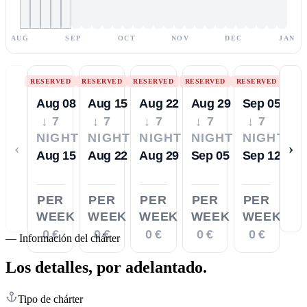
AUG
SEP
OCT
NOV
DEC
JAN
RESERVED
RESERVED
RESERVED
RESERVED
RESERVED
Aug 08
Aug 15
Aug 22
Aug 29
Sep 05
↓ 7
↓ 7
↓ 7
↓ 7
↓ 7
NIGHTS
NIGHTS
NIGHTS
NIGHTS
NIGHTS
‹
›
Aug 15
Aug 22
Aug 29
Sep 05
Sep 12
PER
PER
PER
PER
PER
WEEK
WEEK
WEEK
WEEK
WEEK
0 €
0 €
0 €
0 €
0 €
—
Información del chárter
Los detalles,
por adelantado.
Tipo de chárter