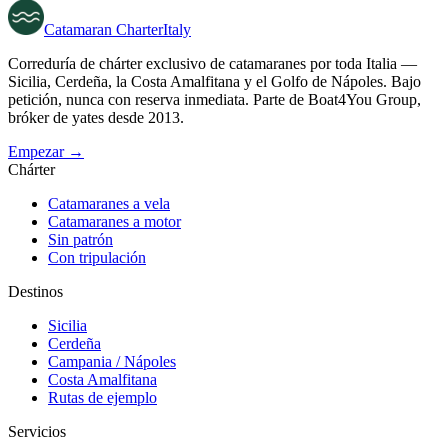
Catamaran
Charter
Italy
Correduría de chárter exclusivo de catamaranes por toda Italia —
Sicilia, Cerdeña, la Costa Amalfitana y el Golfo de Nápoles. Bajo
petición, nunca con reserva inmediata. Parte de Boat4You Group,
bróker de yates desde 2013.
Empezar →
Chárter
Catamaranes a vela
Catamaranes a motor
Sin patrón
Con tripulación
Destinos
Sicilia
Cerdeña
Campania / Nápoles
Costa Amalfitana
Rutas de ejemplo
Servicios