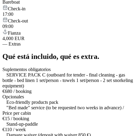
Bareboat
Check-in
17:00
Check-out
09:00
Fianza
4,000 EUR
—
Extras
Qué está incluido,
qué es extra.
Suplementos obligatorios
SERVICE PACK C (outboard for tender - final cleaning - gas
bottle - bed linen 1 set/person - towels 1 set/person - 2 set snorkeling
equipment)
€680 / booking
Opcionales
Eco-friendly products pack
"Bed made" service (to be requested two weeks in advance) /
Price per cabin
€15 / booking
Stand-up-paddle
€110 / week
Damage waiver (deposit with waiver 850 €)