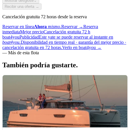
Mostrar desglose
⌄
Recibir una oferta →
Cancelación gratuita 72 horas desde la reserva
Reservar en línea
Ahora
mismo.
Reservar
→
Reserva
inmediata
Mejor precio
Cancelación gratuita 72 h
boat4you
Publicidad
Este yate se puede reservar al instante en
boat4you.
Disponibilidad en tiempo real · garantía del mejor precio ·
cancelación gratuita en 72 horas.
Verlo en boat4you
→
—
Más de esta flota
También podría
gustarte.