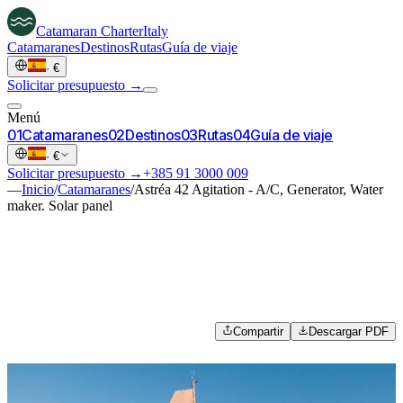
Catamaran
Charter
Italy
Catamaranes
Destinos
Rutas
Guía de viaje
·
€
Solicitar presupuesto →
Menú
0
1
Catamaranes
0
2
Destinos
0
3
Rutas
0
4
Guía de viaje
·
€
Solicitar presupuesto →
+385 91 3000 009
—
Inicio
/
Catamaranes
/
Astréa 42 Agitation - A/C, Generator, Water
maker. Solar panel
Compartir
Descargar PDF