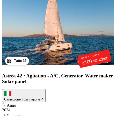
NEW CLIENTS
€100 voucher
Tutte 15
1
/
15
Astréa 42
·
Agitation - A/C, Generator, Water maker.
Solar panel
Cannigione | Cannigione
Anno
2024
Cantiere