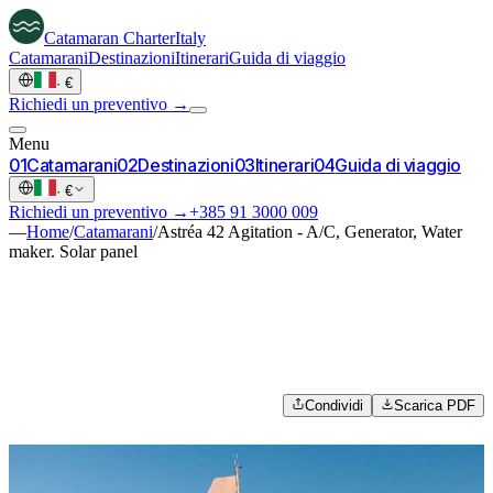
Catamaran
Charter
Italy
Catamarani
Destinazioni
Itinerari
Guida di viaggio
·
€
Richiedi un preventivo →
Menu
0
1
Catamarani
0
2
Destinazioni
0
3
Itinerari
0
4
Guida di viaggio
·
€
Richiedi un preventivo →
+385 91 3000 009
—
Home
/
Catamarani
/
Astréa 42 Agitation - A/C, Generator, Water
maker. Solar panel
Condividi
Scarica PDF