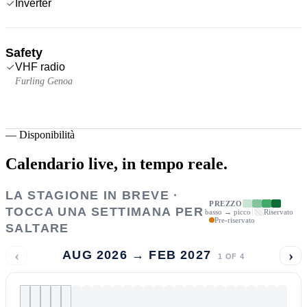
Inverter
Safety
VHF radio
Furling Genoa
—
Disponibilità
Calendario live,
in tempo reale.
LA STAGIONE IN BREVE ·
PREZZO
TOCCA UNA SETTIMANA PER
basso → picco
Riservato
Pre-riservato
SALTARE
‹
›
AUG 2026 → FEB 2027
1
OF
4