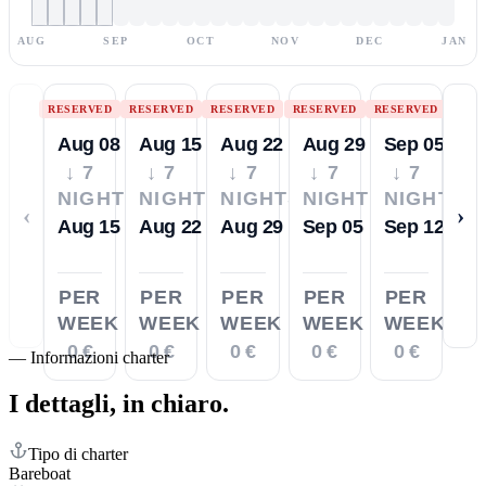
AUG
SEP
OCT
NOV
DEC
JAN
RESERVED
RESERVED
RESERVED
RESERVED
RESERVED
Aug 08
Aug 15
Aug 22
Aug 29
Sep 05
↓ 7
↓ 7
↓ 7
↓ 7
↓ 7
NIGHTS
NIGHTS
NIGHTS
NIGHTS
NIGHTS
‹
›
Aug 15
Aug 22
Aug 29
Sep 05
Sep 12
PER
PER
PER
PER
PER
WEEK
WEEK
WEEK
WEEK
WEEK
0 €
0 €
0 €
0 €
0 €
—
Informazioni charter
I dettagli,
in chiaro.
Tipo di charter
Bareboat