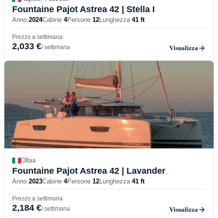
Fountaine Pajot Astrea 42
| Stella I
Anno
2024
Cabine
4
Persone
12
Lunghezza
41 ft
Prezzo a settimana
2,033 €
/ settimana
Visualizza
Olbia
Fountaine Pajot Astrea 42
| Lavander
Anno
2023
Cabine
4
Persone
12
Lunghezza
41 ft
Prezzo a settimana
2,184 €
/ settimana
Visualizza