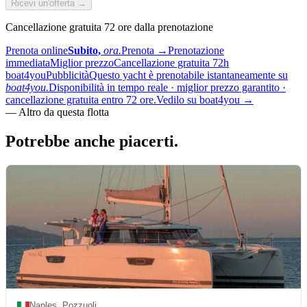
Ricevi un'offerta →
Cancellazione gratuita 72 ore dalla prenotazione
Prenota online
Subito,
ora.
Prenota
→
Prenotazione
immediata
Miglior prezzo
Cancellazione gratuita 72h
boat4you
Pubblicità
Questo yacht è prenotabile istantaneamente su
boat4you.
Disponibilità in tempo reale · miglior prezzo garantito ·
cancellazione gratuita entro 72 ore.
Vedilo su boat4you
→
—
Altro da questa flotta
Potrebbe anche
piacerti.
Naples, Pozzuoli