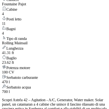
Fountaine Pajot
Cabine
4
Posti letto
11
Bagni
4
Tipo di randa
Rolling Mainsail
Lunghezza
41.31 ft
Baglio
23.62 ft
Potenza motore
100 CV
Serbatoio carburante
470 l
Serbatoio acqua
700 l
Scopri Astréa 42 – Agitation - A/C, Generator, Water maker. Solar
panel, un catamaran a 4 cabine che unisce il fascino rilassato di una
crociera estiva in Sardegna al comfort e alla stabilità di un multiscafo