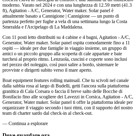
moderno. Varato nel 2024 e con una lunghezza di 12.59 metri (41.3
ft), Agitation - A/C, Generator, Water maker. Solar panel è
attualmente basato a Cannigione | Cannigione — un punto di
partenza perfetto per fughe a vela di una settimana lungo la Costa
Smeralda e l'Arcipelago di La Maddalena.
Con 11 posti letto distribuiti su 4 cabine e 4 bagni, Agitation - A/C,
Generator, Water maker. Solar panel ospita comodamente fino a 11
ospiti — ideale per due famiglie in viaggio insieme, un gruppo di
amici o un piccolo gruppo alla scoperta di cale appartate e baie
turchesi al proprio ritmo. Lenzuola, cuscini e coperte sono inclusi
nel prezzo del noleggio, così puoi salire a bordo, sistemare le
provviste e dirigerti subito verso il mare aperto.
Boat equipment features rolling mainsail. Che tu scivoli nel canale
dalla sabbia rosa al largo di Budelli, getti l'ancora sulla piattaforma
granitica di Cala Corsara o faccia il breve salto delle Bocche di
Bonifacio fino alle scogliere dei Lavezzi in Corsica, Agitation - A/C,
Generator, Water maker. Solar panel ti offre la piattaforma ideale per
organizzare il viaggio secondo i tuoi ritmi, con il supporto del nostro
team di charter sardo dal check-in al check-out.
—
Continua a esplorare
Dove guardare
ora.