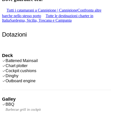
Tutti i catamarani a Cannigione | Cannigione
Confronta altre
barche nello stesso porto
Tutte le destinazioni charter in
Italia
Sardegna, Sicilia, Toscana e Campania
Dotazioni
Deck
Battened Mainsail
Chart plotter
Cockpit cushions
Dinghy
Outboard engine
Galley
BBQ
Barbecue grill in cockpit