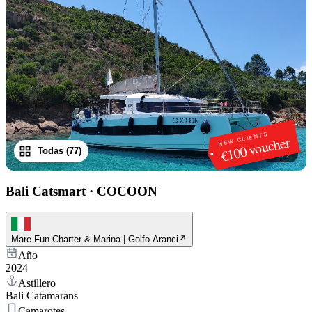
NEW CLIENTS
€100 voucher
Todas (77)
1
/
77
Bali Catsmart
·
COCOON
Mare Fun Charter & Marina | Golfo Aranci
Año
2024
Astillero
Bali Catamarans
Camarotes