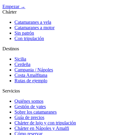
Empezar →
Chárter
Catamaranes a vela
Catamaranes a motor
Sin patrón
Con tripulación
Destinos
Sicilia
Cerdeña
Campania / Nápoles
Costa Amalfitana
Rutas de ejemplo
Servicios
Quiénes somos
Gestión de yates
Sobre los catamaranes
Guía de precios
Chárter de lujo y con tripulación
Chárter en Nápoles y Amalfi
Cómo reservar