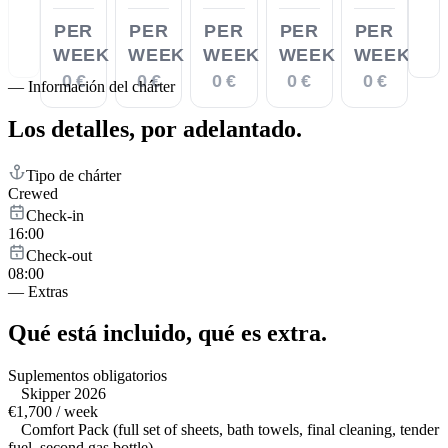
PER
PER
PER
PER
PER
WEEK
WEEK
WEEK
WEEK
WEEK
0 €
0 €
0 €
0 €
0 €
—
Información del chárter
Los detalles,
por adelantado.
Tipo de chárter
Crewed
Check-in
16:00
Check-out
08:00
—
Extras
Qué está incluido,
qué es extra.
Suplementos obligatorios
Skipper 2026
€1,700 / week
Comfort Pack (full set of sheets, bath towels, final cleaning, tender
fuel, second gas bottle)