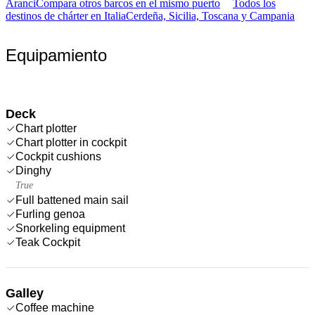
Aranci
Compara otros barcos en el mismo puerto
Todos los
destinos de chárter en Italia
Cerdeña, Sicilia, Toscana y Campania
Equipamiento
Deck
Chart plotter
Chart plotter in cockpit
Cockpit cushions
Dinghy
True
Full battened main sail
Furling genoa
Snorkeling equipment
Teak Cockpit
Galley
Coffee machine