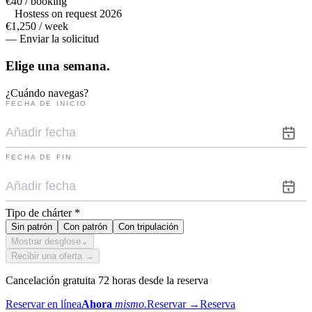
€40 / booking
Hostess on request 2026
€1,250 / week
— Enviar la solicitud
Elige una
semana.
¿Cuándo navegas?
FECHA DE INICIO
FECHA DE FIN
Tipo de chárter
*
Sin patrón
Con patrón
Con tripulación
Mostrar desglose
⌄
Recibir una oferta →
Cancelación gratuita 72 horas desde la reserva
Reservar en línea
Ahora
mismo.
Reservar
→
Reserva