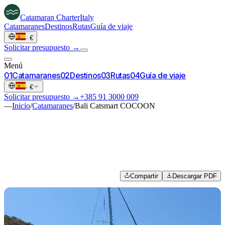
Catamaran
Charter
Italy
Catamaranes
Destinos
Rutas
Guía de viaje
·
€
Solicitar presupuesto →
Menú
0
1
Catamaranes
0
2
Destinos
0
3
Rutas
0
4
Guía de viaje
·
€
Solicitar presupuesto →
+385 91 3000 009
—
Inicio
/
Catamaranes
/
Bali Catsmart COCOON
Compartir
Descargar PDF