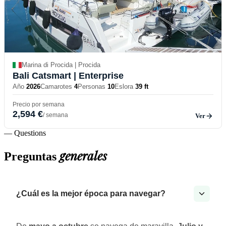
Marina di Procida | Procida
Bali Catsmart
| Enterprise
Año
2026
Camarotes
4
Personas
10
Eslora
39 ft
Precio por semana
2,594 €
/ semana
Ver
— Questions
generales
Preguntas
¿Cuál es la mejor época para navegar?