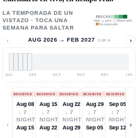
LA TEMPORADA DE UN
PRECIO
VISTAZO · TOCA UNA
bajo → pico
Reservado
Pre-reservado
SEMANA PARA SALTAR
‹
›
AUG 2026 → FEB 2027
1
OF
4
AUG
SEP
OCT
NOV
DEC
JAN
RESERVED
RESERVED
RESERVED
RESERVED
RESERVED
Aug 08
Aug 15
Aug 22
Aug 29
Sep 05
↓ 7
↓ 7
↓ 7
↓ 7
↓ 7
NIGHTS
NIGHTS
NIGHTS
NIGHTS
NIGHTS
‹
›
Aug 15
Aug 22
Aug 29
Sep 05
Sep 12