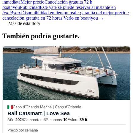
inmediata
Mejor precio
Cancelación gratuita 72 h
boat4you
Publicidad
Este yate se puede reservar al instante en
boat4you.
Disponibilidad en tiempo real · garantía del mejor precio ·
cancelación gratuita en 72 horas.
Verlo en boat4you
→
—
Más de esta flota
También podría
gustarte.
Capo d'Orlando Marina | Capo d'Orlando
Bali Catsmart
| Love Sea
Año
2024
Camarotes
4
Personas
10
Eslora
39 ft
Precio por semana