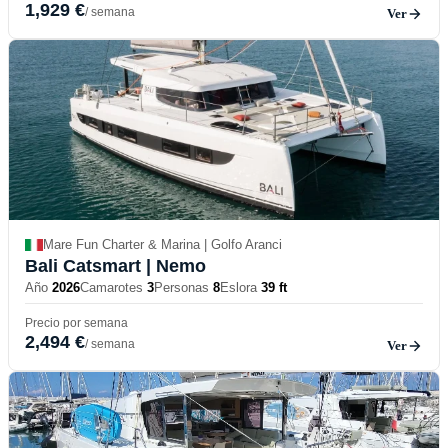
1,929 €
/ semana
Ver
Mare Fun Charter & Marina | Golfo Aranci
Bali Catsmart
| Nemo
Año
2026
Camarotes
3
Personas
8
Eslora
39 ft
Precio por semana
2,494 €
/ semana
Ver