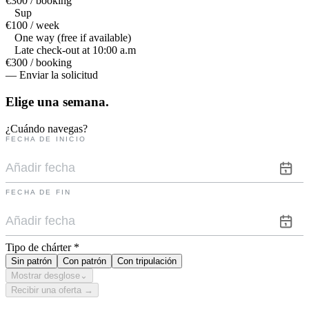
€300 / booking
Sup
€100 / week
One way (free if available)
Late check-out at 10:00 a.m
€300 / booking
— Enviar la solicitud
Elige una
semana.
¿Cuándo navegas?
FECHA DE INICIO
FECHA DE FIN
Tipo de chárter
*
Sin patrón
Con patrón
Con tripulación
Mostrar desglose
⌄
Recibir una oferta →