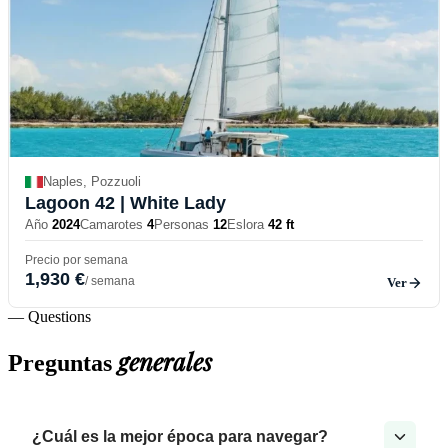
Naples, Pozzuoli
Lagoon 42
| White Lady
Año
2024
Camarotes
4
Personas
12
Eslora
42 ft
Precio por semana
1,930 €
/ semana
Ver
— Questions
generales
Preguntas
¿Cuál es la mejor época para navegar?