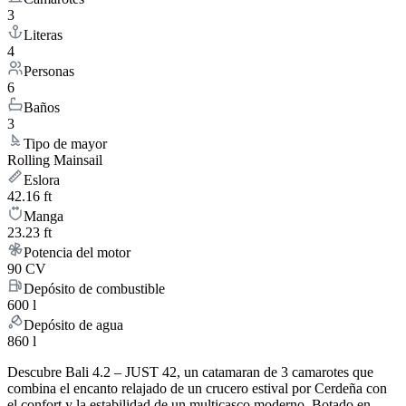
3
Literas
4
Personas
6
Baños
3
Tipo de mayor
Rolling Mainsail
Eslora
42.16 ft
Manga
23.23 ft
Potencia del motor
90 CV
Depósito de combustible
600 l
Depósito de agua
860 l
Descubre Bali 4.2 – JUST 42, un catamaran de 3 camarotes que
combina el encanto relajado de un crucero estival por Cerdeña con
el confort y la estabilidad de un multicasco moderno. Botado en