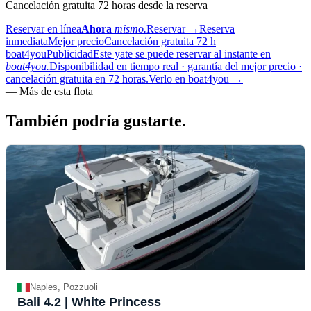
Cancelación gratuita 72 horas desde la reserva
Reservar en línea
Ahora
mismo.
Reservar
→
Reserva
inmediata
Mejor precio
Cancelación gratuita 72 h
boat4you
Publicidad
Este yate se puede reservar al instante en
boat4you.
Disponibilidad en tiempo real · garantía del mejor precio ·
cancelación gratuita en 72 horas.
Verlo en boat4you
→
—
Más de esta flota
También podría
gustarte.
Naples, Pozzuoli
Bali 4.2
| White Princess