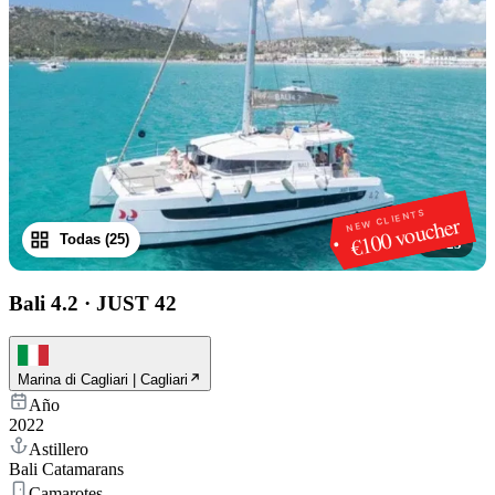
NEW CLIENTS
€100 voucher
Todas (25)
1
/
25
Bali 4.2
·
JUST 42
Marina di Cagliari | Cagliari
Año
2022
Astillero
Bali Catamarans
Camarotes