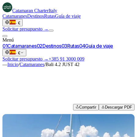
Catamaran
Charter
Italy
Catamaranes
Destinos
Rutas
Guía de viaje
·
€
Solicitar presupuesto →
Menú
0
1
Catamaranes
0
2
Destinos
0
3
Rutas
0
4
Guía de viaje
·
€
Solicitar presupuesto →
+385 91 3000 009
—
Inicio
/
Catamaranes
/
Bali 4.2 JUST 42
Compartir
Descargar PDF