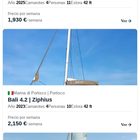
Año
2025
Camarotes
4
Personas
11
Eslora
42 ft
Precio por semana
1,930 €
/ semana
Ver
Marina di Portisco | Portisco
Bali 4.2
| Ziphius
Año
2023
Camarotes
4
Personas
10
Eslora
42 ft
Precio por semana
2,150 €
/ semana
Ver