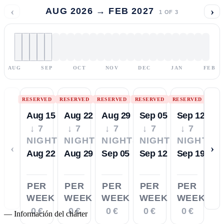
‹
›
AUG 2026 → FEB 2027
1
OF
3
AUG
SEP
OCT
NOV
DEC
JAN
FEB
RESERVED
RESERVED
RESERVED
RESERVED
RESERVED
Aug 15
Aug 22
Aug 29
Sep 05
Sep 12
↓ 7
↓ 7
↓ 7
↓ 7
↓ 7
NIGHTS
NIGHTS
NIGHTS
NIGHTS
NIGHTS
‹
›
Aug 22
Aug 29
Sep 05
Sep 12
Sep 19
PER
PER
PER
PER
PER
WEEK
WEEK
WEEK
WEEK
WEEK
0 €
0 €
0 €
0 €
0 €
—
Información del chárter