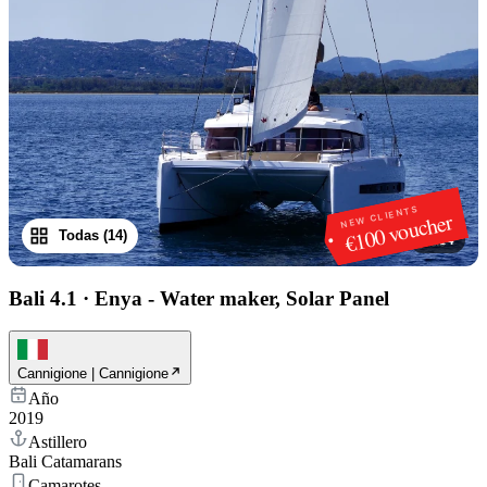
NEW CLIENTS
€100 voucher
Todas (14)
1
/
14
Bali 4.1
·
Enya - Water maker, Solar Panel
Cannigione | Cannigione
Año
2019
Astillero
Bali Catamarans
Camarotes