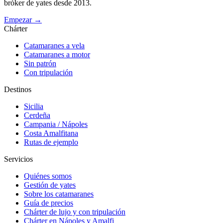
bróker de yates desde 2013.
Empezar →
Chárter
Catamaranes a vela
Catamaranes a motor
Sin patrón
Con tripulación
Destinos
Sicilia
Cerdeña
Campania / Nápoles
Costa Amalfitana
Rutas de ejemplo
Servicios
Quiénes somos
Gestión de yates
Sobre los catamaranes
Guía de precios
Chárter de lujo y con tripulación
Chárter en Nápoles y Amalfi