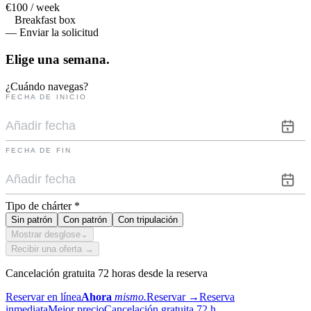
€100 / week
Breakfast box
— Enviar la solicitud
Elige una
semana.
¿Cuándo navegas?
FECHA DE INICIO
FECHA DE FIN
Tipo de chárter
*
Sin patrón
Con patrón
Con tripulación
Mostrar desglose
⌄
Recibir una oferta →
Cancelación gratuita 72 horas desde la reserva
Reservar en línea
Ahora
mismo.
Reservar
→
Reserva
inmediata
Mejor precio
Cancelación gratuita 72 h