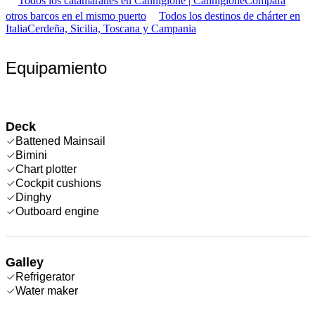
Todos los catamaranes en Cannigione | Cannigione
Compara
otros barcos en el mismo puerto
Todos los destinos de chárter en
Italia
Cerdeña, Sicilia, Toscana y Campania
Equipamiento
Deck
Battened Mainsail
Bimini
Chart plotter
Cockpit cushions
Dinghy
Outboard engine
Galley
Refrigerator
Water maker