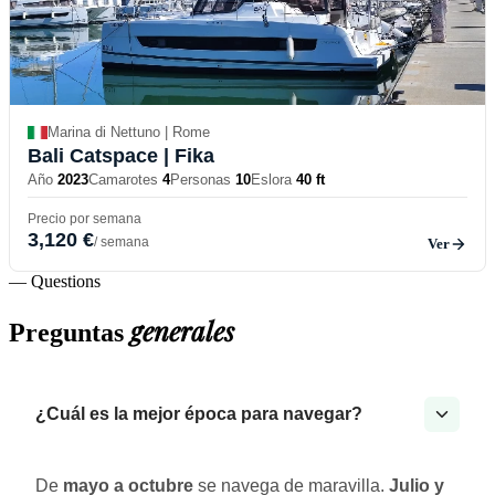
Marina di Nettuno | Rome
Bali Catspace
| Fika
Año
2023
Camarotes
4
Personas
10
Eslora
40 ft
Precio por semana
3,120 €
/ semana
Ver
— Questions
generales
Preguntas
¿Cuál es la mejor época para navegar?
De
mayo a octubre
se navega de maravilla.
Julio y