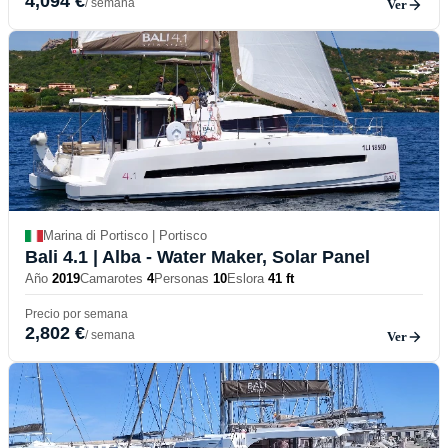
4,094 €
/ semana
Ver
Marina di Portisco | Portisco
Bali 4.1
| Alba - Water Maker, Solar Panel
Año
2019
Camarotes
4
Personas
10
Eslora
41 ft
Precio por semana
2,802 €
/ semana
Ver