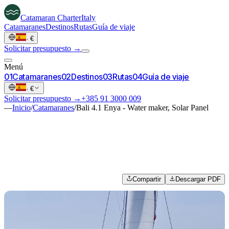
Catamaran
Charter
Italy
Catamaranes
Destinos
Rutas
Guía de viaje
·
€
Solicitar presupuesto →
Menú
0
1
Catamaranes
0
2
Destinos
0
3
Rutas
0
4
Guía de viaje
·
€
Solicitar presupuesto →
+385 91 3000 009
—
Inicio
/
Catamaranes
/
Bali 4.1 Enya - Water maker, Solar Panel
Compartir
Descargar PDF