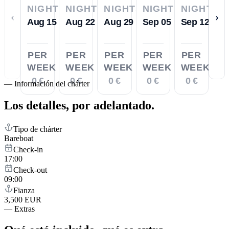
NIGHTS
NIGHTS
NIGHTS
NIGHTS
NIGHTS
‹
›
Aug 15
Aug 22
Aug 29
Sep 05
Sep 12
PER
PER
PER
PER
PER
WEEK
WEEK
WEEK
WEEK
WEEK
0 €
0 €
0 €
0 €
0 €
—
Información del chárter
Los detalles,
por adelantado.
Tipo de chárter
Bareboat
Check-in
17:00
Check-out
09:00
Fianza
3,500 EUR
—
Extras