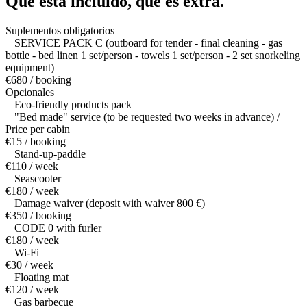
Qué está incluido,
qué es extra.
Suplementos obligatorios
SERVICE PACK C (outboard for tender - final cleaning - gas
bottle - bed linen 1 set/person - towels 1 set/person - 2 set snorkeling
equipment)
€680 / booking
Opcionales
Eco-friendly products pack
"Bed made" service (to be requested two weeks in advance) /
Price per cabin
€15 / booking
Stand-up-paddle
€110 / week
Seascooter
€180 / week
Damage waiver (deposit with waiver 800 €)
€350 / booking
CODE 0 with furler
€180 / week
Wi-Fi
€30 / week
Floating mat
€120 / week
Gas barbecue