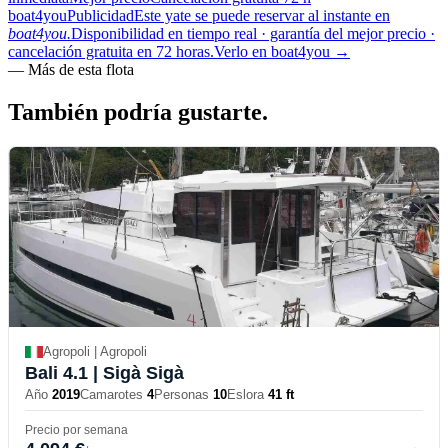
boat4you
Publicidad
Este yate se puede reservar al instante en
boat4you.
Disponibilidad en tiempo real · garantía del mejor precio ·
cancelación gratuita en 72 horas.
Verlo en boat4you
→
—
Más de esta flota
También podría
gustarte.
Agropoli | Agropoli
Bali 4.1
| Sigà Sigà
Año
2019
Camarotes
4
Personas
10
Eslora
41 ft
Precio por semana