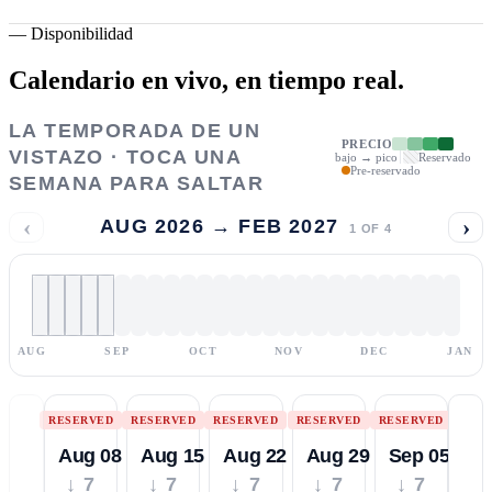
—
Disponibilidad
Calendario en vivo,
en tiempo real.
LA TEMPORADA DE UN
PRECIO
VISTAZO · TOCA UNA
bajo → pico
Reservado
Pre-reservado
SEMANA PARA SALTAR
‹
›
AUG 2026 → FEB 2027
1
OF
4
AUG
SEP
OCT
NOV
DEC
JAN
RESERVED
RESERVED
RESERVED
RESERVED
RESERVED
Aug 08
Aug 15
Aug 22
Aug 29
Sep 05
↓ 7
↓ 7
↓ 7
↓ 7
↓ 7