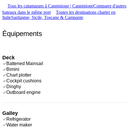
Tous les catamarans à Cannigione | Cannigione
Comparer d'autres
bateaux dans le même port
Toutes les destinations charter en
Italie
Sardaigne, Sicile, Toscane & Campanie
Équipements
Deck
Battened Mainsail
Bimini
Chart plotter
Cockpit cushions
Dinghy
Outboard engine
Galley
Refrigerator
Water maker