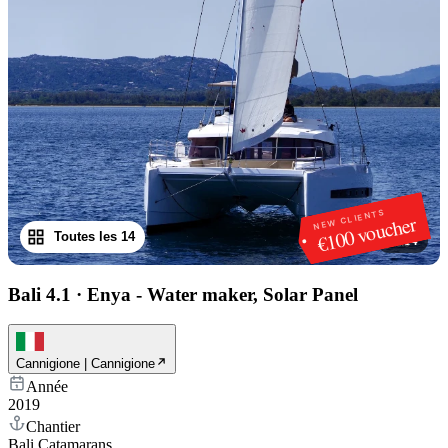
NEW CLIENTS
€100 voucher
Toutes les 14
1
/
14
Bali 4.1
·
Enya - Water maker, Solar Panel
Cannigione | Cannigione
Année
2019
Chantier
Bali Catamarans