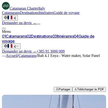
Catamaran
Charter
Italy
Catamarans
Destinations
Itinéraires
Guide de voyage
·
€
Demander un devis →
Menu
0
1
Catamarans
0
2
Destinations
0
3
Itinéraires
0
4
Guide de
voyage
·
€
Demander un devis →
+385 91 3000 009
—
Accueil
/
Catamarans
/
Bali 4.1 Enya - Water maker, Solar Panel
Partager
Télécharger le PDF