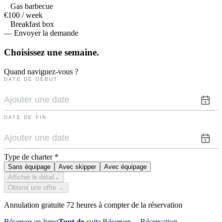
Gas barbecue
€100 / week
Breakfast box
— Envoyer la demande
Choisissez une
semaine.
Quand naviguez-vous ?
DATE DE DÉBUT
DATE DE FIN
Type de charter
*
Sans équipage
Avec skipper
Avec équipage
Afficher le détail
⌄
Obtenir une offre →
Annulation gratuite 72 heures à compter de la réservation
Réserver en ligne
Tout de
suite.
Réserver
→
Réservation