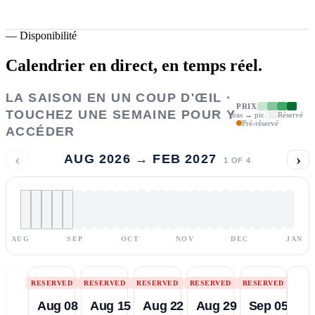
—
Disponibilité
Calendrier en direct,
en temps réel.
LA SAISON EN UN COUP D'ŒIL ·
PRIX
TOUCHEZ UNE SEMAINE POUR Y
bas → pic
Réservé
Pré-réservé
ACCÉDER
‹
›
AUG 2026 → FEB 2027
1
OF
4
AUG
SEP
OCT
NOV
DEC
JAN
RESERVED
RESERVED
RESERVED
RESERVED
RESERVED
Aug 08
Aug 15
Aug 22
Aug 29
Sep 05