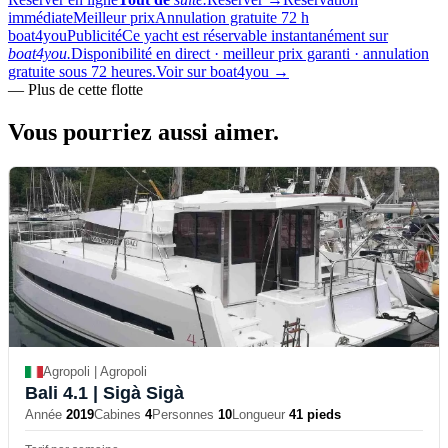
immédiate
Meilleur prix
Annulation gratuite 72 h
boat4you
Publicité
Ce yacht est réservable instantanément sur
boat4you.
Disponibilité en direct · meilleur prix garanti · annulation
gratuite sous 72 heures.
Voir sur boat4you
→
—
Plus de cette flotte
Vous pourriez aussi
aimer.
Agropoli | Agropoli
Bali 4.1
| Sigà Sigà
Année
2019
Cabines
4
Personnes
10
Longueur
41 pieds