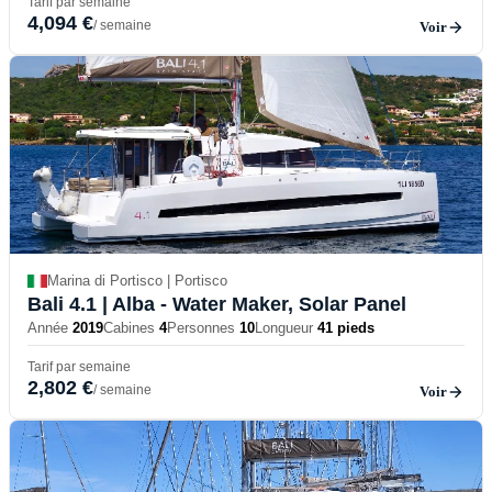
Tarif par semaine
4,094 €
/ semaine
Voir
Marina di Portisco | Portisco
Bali 4.1
| Alba - Water Maker, Solar Panel
Année
2019
Cabines
4
Personnes
10
Longueur
41 pieds
Tarif par semaine
2,802 €
/ semaine
Voir