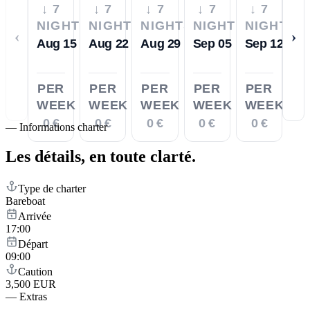
↓ 7
↓ 7
↓ 7
↓ 7
↓ 7
NIGHTS
NIGHTS
NIGHTS
NIGHTS
NIGHTS
‹
›
Aug 15
Aug 22
Aug 29
Sep 05
Sep 12
PER
PER
PER
PER
PER
WEEK
WEEK
WEEK
WEEK
WEEK
0 €
0 €
0 €
0 €
0 €
—
Informations charter
Les détails,
en toute clarté.
Type de charter
Bareboat
Arrivée
17:00
Départ
09:00
Caution
3,500 EUR
—
Extras