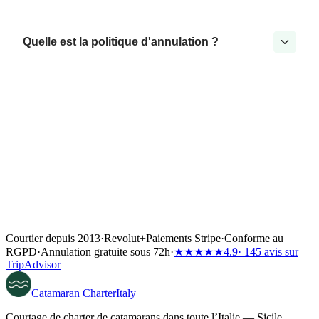
Quelle est la politique d'annulation ?
Courtier depuis 2013
·
Revolut
+
Paiements Stripe
·
Conforme au
RGPD
·
Annulation gratuite sous 72h
·
★★★★★
4.9
· 145 avis sur
TripAdvisor
Catamaran
Charter
Italy
Courtage de charter de catamarans dans toute l’Italie — Sicile,