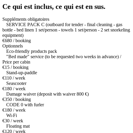
Ce qui est inclus,
ce qui est en sus.
Suppléments obligatoires
SERVICE PACK C (outboard for tender - final cleaning - gas
bottle - bed linen 1 set/person - towels 1 set/person - 2 set snorkeling
equipment)
€680 / booking
Optionnels
Eco-friendly products pack
"Bed made" service (to be requested two weeks in advance) /
Price per cabin
€15 / booking
Stand-up-paddle
€110 / week
Seascooter
€180 / week
Damage waiver (deposit with waiver 800 €)
€350 / booking
CODE 0 with furler
€180 / week
Wi-Fi
€30 / week
Floating mat
€120 / week