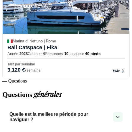
Marina di Nettuno | Rome
Bali Catspace
| Fika
Année
2023
Cabines
4
Personnes
10
Longueur
40 pieds
Tarif par semaine
3,120 €
/ semaine
Voir
— Questions
générales
Questions
Quelle est la meilleure période pour
naviguer ?