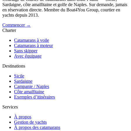
Sardaigne, côte amalfitaine et golfe de Naples. Sur demande, jamais
en réservation directe. Membre du Boat4You Group, courtier en
yachts depuis 2013.
Commencer →
Charter
Catamarans à voile
Catamarans à moteur
Sans skipper
Avec équipage
Destinations
Sicile
Sardaigne
Campanie / Naples
Côte amalfitaine
Exemples d’itinéraires
Services
À propos
Gestion de yachts
À propos des catamarans