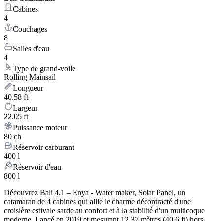
Cabines
4
Couchages
8
Salles d'eau
4
Type de grand-voile
Rolling Mainsail
Longueur
40.58 ft
Largeur
22.05 ft
Puissance moteur
80 ch
Réservoir carburant
400 l
Réservoir d'eau
800 l
Découvrez Bali 4.1 – Enya - Water maker, Solar Panel, un
catamaran de 4 cabines qui allie le charme décontracté d'une
croisière estivale sarde au confort et à la stabilité d'un multicoque
moderne. Lancé en 2019 et mesurant 12.37 mètres (40.6 ft) hors