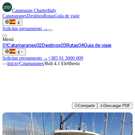
Catamaran
Charter
Italy
Catamaranes
Destinos
Rutas
Guía de viaje
·
€
Solicitar presupuesto →
Menú
0
1
Catamaranes
0
2
Destinos
0
3
Rutas
0
4
Guía de viaje
·
€
Solicitar presupuesto →
+385 91 3000 009
—
Inicio
/
Catamaranes
/
Bali 4.1 Eleftheria
Compartir
Descargar PDF