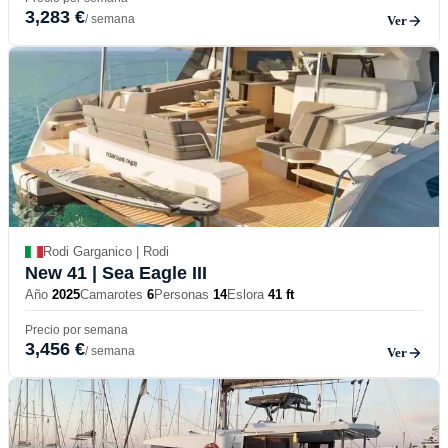
3,283 €
/ semana
Ver
Rodi Garganico | Rodi
New 41
| Sea Eagle III
Año
2025
Camarotes
6
Personas
14
Eslora
41 ft
Precio por semana
3,456 €
/ semana
Ver