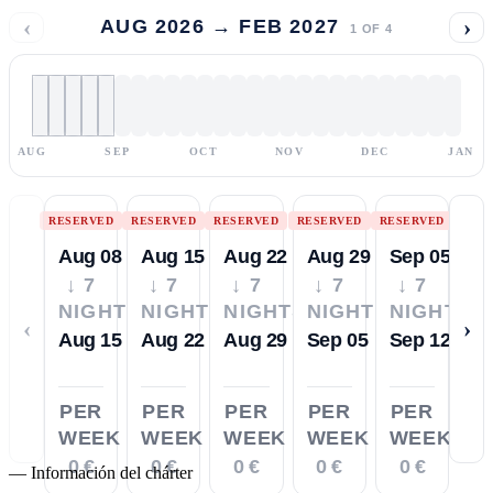
‹
›
AUG 2026 → FEB 2027
1
OF
4
AUG
SEP
OCT
NOV
DEC
JAN
RESERVED
RESERVED
RESERVED
RESERVED
RESERVED
Aug 08
Aug 15
Aug 22
Aug 29
Sep 05
↓ 7
↓ 7
↓ 7
↓ 7
↓ 7
NIGHTS
NIGHTS
NIGHTS
NIGHTS
NIGHTS
‹
›
Aug 15
Aug 22
Aug 29
Sep 05
Sep 12
PER
PER
PER
PER
PER
WEEK
WEEK
WEEK
WEEK
WEEK
0 €
0 €
0 €
0 €
0 €
—
Información del chárter