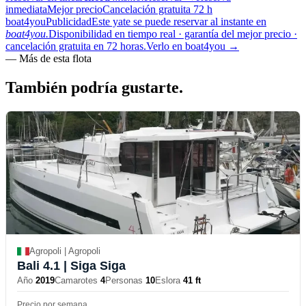
inmediata
Mejor precio
Cancelación gratuita 72 h
boat4you
Publicidad
Este yate se puede reservar al instante en
boat4you.
Disponibilidad en tiempo real · garantía del mejor precio ·
cancelación gratuita en 72 horas.
Verlo en boat4you
→
—
Más de esta flota
También podría
gustarte.
Agropoli | Agropoli
Bali 4.1
| Siga Siga
Año
2019
Camarotes
4
Personas
10
Eslora
41 ft
Precio por semana