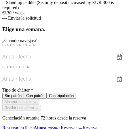
Stand up paddle (Security deposit increased by EUR 300 is
required)
€130 / week
— Enviar la solicitud
Elige una
semana.
¿Cuándo navegas?
FECHA DE INICIO
FECHA DE FIN
Tipo de chárter
*
Sin patrón
Con patrón
Con tripulación
Mostrar desglose
⌄
Recibir una oferta →
Cancelación gratuita 72 horas desde la reserva
Reservar en línea
Ahora
mismo.
Reservar
→
Reserva