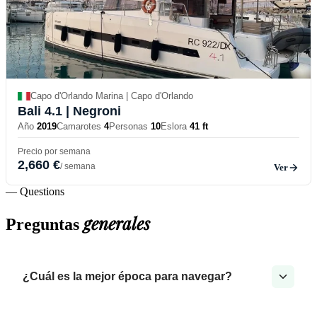
Capo d'Orlando Marina | Capo d'Orlando
Bali 4.1
| Negroni
Año
2019
Camarotes
4
Personas
10
Eslora
41 ft
Precio por semana
2,660 €
/ semana
Ver
— Questions
generales
Preguntas
¿Cuál es la mejor época para navegar?