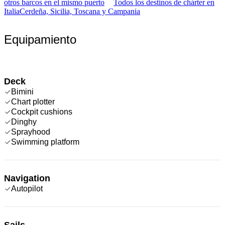
otros barcos en el mismo puerto
Todos los destinos de chárter en
Italia
Cerdeña, Sicilia, Toscana y Campania
Equipamiento
Deck
Bimini
Chart plotter
Cockpit cushions
Dinghy
Sprayhood
Swimming platform
Navigation
Autopilot
Sails