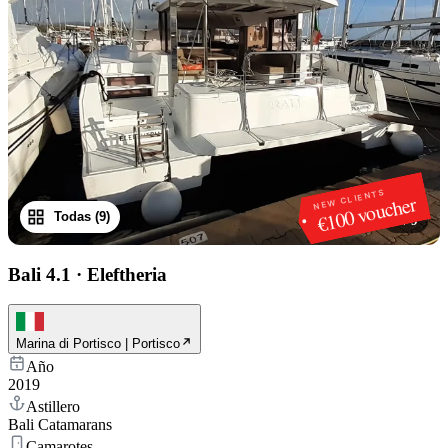
NEW CLIENTS
€100 voucher
Todas (9)
1
/
9
Bali 4.1
·
Eleftheria
Marina di Portisco | Portisco
Año
2019
Astillero
Bali Catamarans
Camarotes