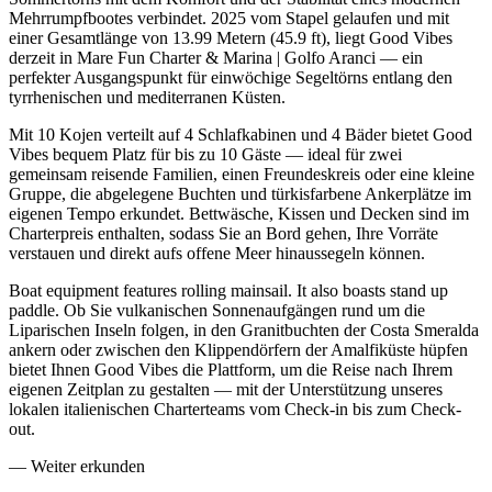
Mehrrumpfbootes verbindet. 2025 vom Stapel gelaufen und mit
einer Gesamtlänge von 13.99 Metern (45.9 ft), liegt Good Vibes
derzeit in Mare Fun Charter & Marina | Golfo Aranci — ein
perfekter Ausgangspunkt für einwöchige Segeltörns entlang den
tyrrhenischen und mediterranen Küsten.
Mit 10 Kojen verteilt auf 4 Schlafkabinen und 4 Bäder bietet Good
Vibes bequem Platz für bis zu 10 Gäste — ideal für zwei
gemeinsam reisende Familien, einen Freundeskreis oder eine kleine
Gruppe, die abgelegene Buchten und türkisfarbene Ankerplätze im
eigenen Tempo erkundet. Bettwäsche, Kissen und Decken sind im
Charterpreis enthalten, sodass Sie an Bord gehen, Ihre Vorräte
verstauen und direkt aufs offene Meer hinaussegeln können.
Boat equipment features rolling mainsail. It also boasts stand up
paddle. Ob Sie vulkanischen Sonnenaufgängen rund um die
Liparischen Inseln folgen, in den Granitbuchten der Costa Smeralda
ankern oder zwischen den Klippendörfern der Amalfiküste hüpfen
bietet Ihnen Good Vibes die Plattform, um die Reise nach Ihrem
eigenen Zeitplan zu gestalten — mit der Unterstützung unseres
lokalen italienischen Charterteams vom Check-in bis zum Check-
out.
—
Weiter erkunden