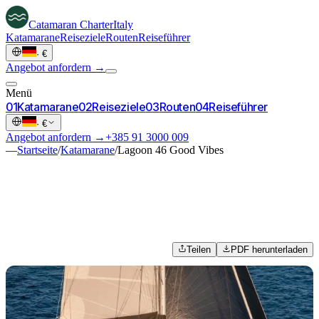
Catamaran
Charter
Italy
Katamarane
Reiseziele
Routen
Reiseführer
·
€
Angebot anfordern →
Menü
0
1
Katamarane
0
2
Reiseziele
0
3
Routen
0
4
Reiseführer
·
€
Angebot anfordern →
+385 91 3000 009
—
Startseite
/
Katamarane
/
Lagoon 46 Good Vibes
Teilen
PDF herunterladen