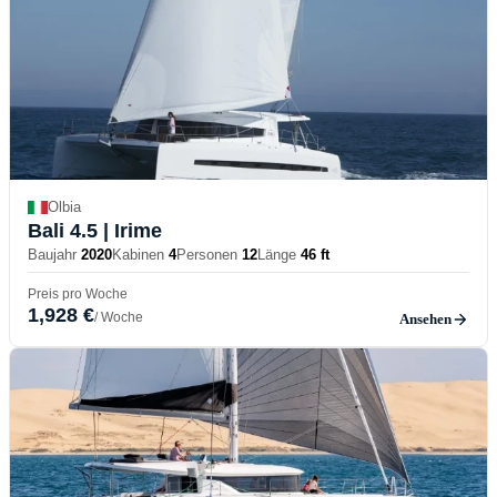
Olbia
Bali 4.5
| Irime
Baujahr
2020
Kabinen
4
Personen
12
Länge
46 ft
Preis pro Woche
1,928 €
/ Woche
Ansehen