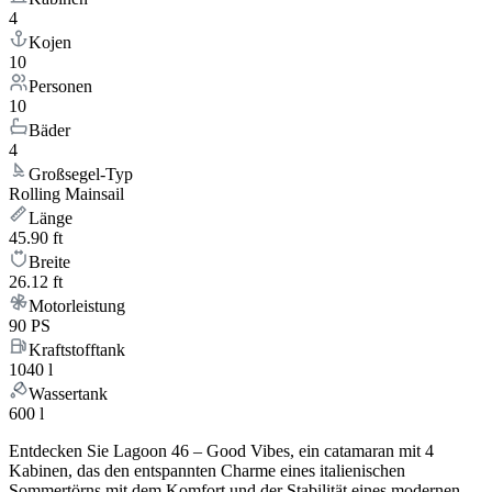
4
Kojen
10
Personen
10
Bäder
4
Großsegel-Typ
Rolling Mainsail
Länge
45.90 ft
Breite
26.12 ft
Motorleistung
90 PS
Kraftstofftank
1040 l
Wassertank
600 l
Entdecken Sie Lagoon 46 – Good Vibes, ein catamaran mit 4
Kabinen, das den entspannten Charme eines italienischen
Sommertörns mit dem Komfort und der Stabilität eines modernen