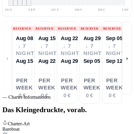
AUG
SEP
OCT
NOV
DEC
JAN
RESERVED
RESERVED
RESERVED
RESERVED
RESERVED
Aug 08
Aug 15
Aug 22
Aug 29
Sep 05
↓ 7
↓ 7
↓ 7
↓ 7
↓ 7
NIGHTS
NIGHTS
NIGHTS
NIGHTS
NIGHTS
‹
›
Aug 15
Aug 22
Aug 29
Sep 05
Sep 12
PER
PER
PER
PER
PER
WEEK
WEEK
WEEK
WEEK
WEEK
0 €
0 €
0 €
0 €
0 €
—
Charter-Informationen
Das Kleingedruckte,
vorab.
Charter-Art
Bareboat