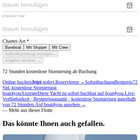
ENDDATUM
Charter-Art
*
Bareboat
Mit Skipper
Mit Crew
Aufschlüsselung anzeigen
⌄
Angebot erhalten →
72 Stunden kostenlose Stornierung ab Buchung
Online buchen
Jetzt
sofort.
Reservieren
→
Sofortbuchung
Bestpreis
72
Std. kostenlose Stornierung
boat4you
Anzeige
Diese Yacht ist sofort buchbar auf
boat4you.
Live-
Verfügbarkeit · Bestpreisgarantie · kostenlose Stornierung innerhalb
von 72 Stunden.
Auf boat4you ansehen
→
—
Mehr aus dieser Flotte
Das könnte Ihnen auch
gefallen.