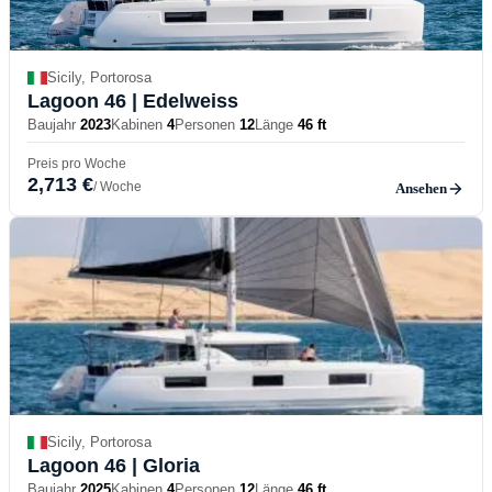
Sicily, Portorosa
Lagoon 46
| Edelweiss
Baujahr
2023
Kabinen
4
Personen
12
Länge
46 ft
Preis pro Woche
2,713 €
/ Woche
Ansehen
Sicily, Portorosa
Lagoon 46
| Gloria
Baujahr
2025
Kabinen
4
Personen
12
Länge
46 ft