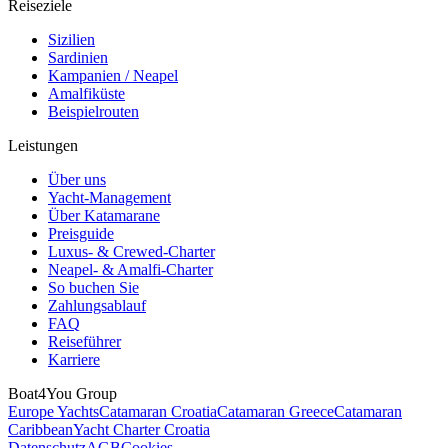
Reiseziele
Sizilien
Sardinien
Kampanien / Neapel
Amalfiküste
Beispielrouten
Leistungen
Über uns
Yacht-Management
Über Katamarane
Preisguide
Luxus- & Crewed-Charter
Neapel- & Amalfi-Charter
So buchen Sie
Zahlungsablauf
FAQ
Reiseführer
Karriere
Boat4You Group
Europe Yachts
Catamaran Croatia
Catamaran Greece
Catamaran
Caribbean
Yacht Charter Croatia
Datenschutz
AGB
Cookies