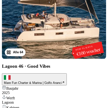
NEW CLIENTS
€100 voucher
Alle 64
1
/
64
Lagoon 46
·
Good Vibes
Mare Fun Charter & Marina | Golfo Aranci
Baujahr
2025
Werft
Lagoon
Kabinen