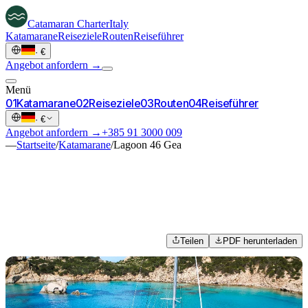
Catamaran
Charter
Italy
Katamarane
Reiseziele
Routen
Reiseführer
·
€
Angebot anfordern →
Menü
0
1
Katamarane
0
2
Reiseziele
0
3
Routen
0
4
Reiseführer
·
€
Angebot anfordern →
+385 91 3000 009
—
Startseite
/
Katamarane
/
Lagoon 46 Gea
Teilen
PDF herunterladen