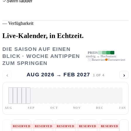
Swim ladder
—
Verfügbarkeit
Live-Kalender,
in Echtzeit.
DIE SAISON AUF EINEN
PREIS
BLICK · WOCHE ANTIPPEN
niedrig → Hochsaison
Reserviert
Vorreserviert
ZUM SPRINGEN
‹
›
AUG 2026 → FEB 2027
1
OF
4
AUG
SEP
OCT
NOV
DEC
JAN
RESERVED
RESERVED
RESERVED
RESERVED
RESERVED