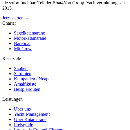
nie sofort buchbar. Teil der Boat4You Group, Yachtvermittlung seit
2013.
Jetzt starten →
Charter
Segelkatamarane
Motorkatamarane
Bareboat
Mit Crew
Reiseziele
Sizilien
Sardinien
Kampanien / Neapel
Amalfiküste
Beispielrouten
Leistungen
Über uns
Yacht-Management
Über Katamarane
Preisguide
Luxus- & Crewed-Charter