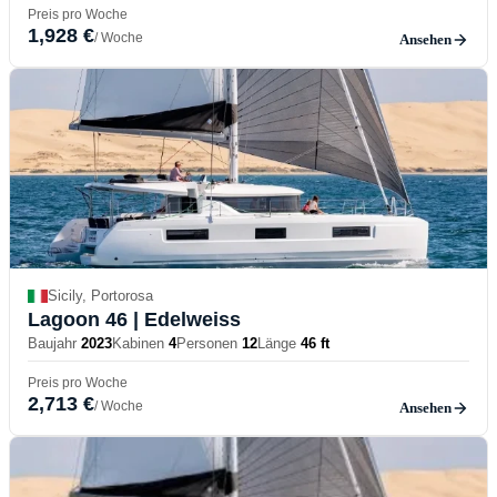
Preis pro Woche
1,928 €
/ Woche
Ansehen
Sicily, Portorosa
Lagoon 46
| Edelweiss
Baujahr
2023
Kabinen
4
Personen
12
Länge
46 ft
Preis pro Woche
2,713 €
/ Woche
Ansehen