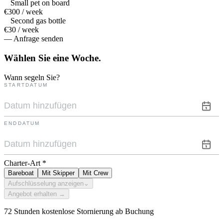
Small pet on board
€300 / week
Second gas bottle
€30 / week
— Anfrage senden
Wählen Sie eine
Woche.
Wann segeln Sie?
STARTDATUM
ENDDATUM
Charter-Art
*
Bareboat
Mit Skipper
Mit Crew
Aufschlüsselung anzeigen
⌄
Angebot erhalten →
72 Stunden kostenlose Stornierung ab Buchung