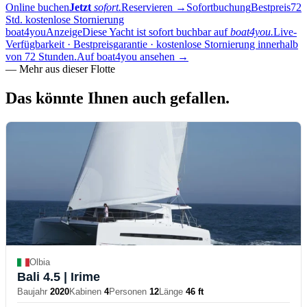
Online buchen
Jetzt
sofort.
Reservieren
→
Sofortbuchung
Bestpreis
72
Std. kostenlose Stornierung
boat4you
Anzeige
Diese Yacht ist sofort buchbar auf
boat4you.
Live-
Verfügbarkeit · Bestpreisgarantie · kostenlose Stornierung innerhalb
von 72 Stunden.
Auf boat4you ansehen
→
—
Mehr aus dieser Flotte
Das könnte Ihnen auch
gefallen.
Olbia
Bali 4.5
| Irime
Baujahr
2020
Kabinen
4
Personen
12
Länge
46 ft