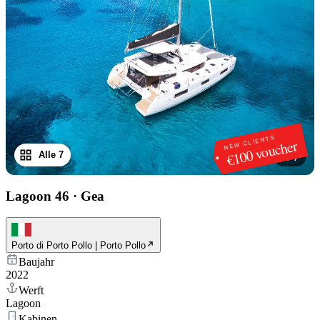
NEW CLIENTS
€100 voucher
Alle 7
1
/
7
Lagoon 46
·
Gea
Porto di Porto Pollo | Porto Pollo
Baujahr
2022
Werft
Lagoon
Kabinen