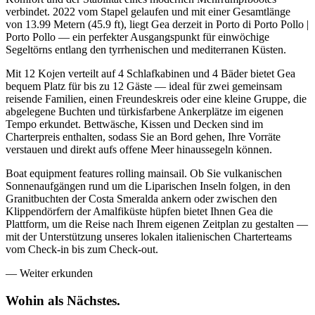
verbindet. 2022 vom Stapel gelaufen und mit einer Gesamtlänge
von 13.99 Metern (45.9 ft), liegt Gea derzeit in Porto di Porto Pollo |
Porto Pollo — ein perfekter Ausgangspunkt für einwöchige
Segeltörns entlang den tyrrhenischen und mediterranen Küsten.
Mit 12 Kojen verteilt auf 4 Schlafkabinen und 4 Bäder bietet Gea
bequem Platz für bis zu 12 Gäste — ideal für zwei gemeinsam
reisende Familien, einen Freundeskreis oder eine kleine Gruppe, die
abgelegene Buchten und türkisfarbene Ankerplätze im eigenen
Tempo erkundet. Bettwäsche, Kissen und Decken sind im
Charterpreis enthalten, sodass Sie an Bord gehen, Ihre Vorräte
verstauen und direkt aufs offene Meer hinaussegeln können.
Boat equipment features rolling mainsail. Ob Sie vulkanischen
Sonnenaufgängen rund um die Liparischen Inseln folgen, in den
Granitbuchten der Costa Smeralda ankern oder zwischen den
Klippendörfern der Amalfiküste hüpfen bietet Ihnen Gea die
Plattform, um die Reise nach Ihrem eigenen Zeitplan zu gestalten —
mit der Unterstützung unseres lokalen italienischen Charterteams
vom Check-in bis zum Check-out.
—
Weiter erkunden
Wohin als
Nächstes.