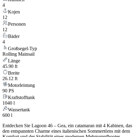
4
Kojen
12
Personen
12
Bäder
4
Großsegel-Typ
Rolling Mainsail
Länge
45.90 ft
Breite
26.12 ft
Motorleistung
90 PS
Kraftstofftank
1040 l
Wassertank
600 l
Entdecken Sie Lagoon 46 – Gea, ein catamaran mit 4 Kabinen, das
den entspannten Charme eines italienischen Sommertörns mit dem
Komfort und der Stabilität eines modernen Mehrrumpfbootes