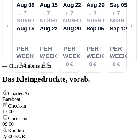
Aug 08
Aug 15
Aug 22
Aug 29
Sep 05
↓ 7
↓ 7
↓ 7
↓ 7
↓ 7
NIGHTS
NIGHTS
NIGHTS
NIGHTS
NIGHTS
‹
›
Aug 15
Aug 22
Aug 29
Sep 05
Sep 12
PER
PER
PER
PER
PER
WEEK
WEEK
WEEK
WEEK
WEEK
0 €
0 €
0 €
0 €
0 €
—
Charter-Informationen
Das Kleingedruckte,
vorab.
Charter-Art
Bareboat
Check-in
17:00
Check-out
09:00
Kaution
2,000 EUR