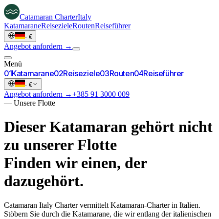
Catamaran
Charter
Italy
Katamarane
Reiseziele
Routen
Reiseführer
·
€
Angebot anfordern →
Menü
0
1
Katamarane
0
2
Reiseziele
0
3
Routen
0
4
Reiseführer
·
€
Angebot anfordern →
+385 91 3000 009
—
Unsere Flotte
Dieser Katamaran gehört nicht
zu unserer Flotte
Finden wir einen, der
dazugehört.
Catamaran Italy Charter vermittelt Katamaran-Charter in Italien.
Stöbern Sie durch die Katamarane, die wir entlang der italienischen