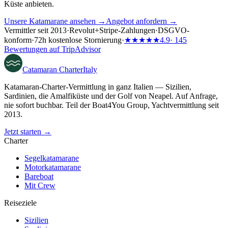
Küste anbieten.
Unsere Katamarane ansehen →
Angebot anfordern →
Vermittler seit 2013
·
Revolut
+
Stripe-Zahlungen
·
DSGVO-
konform
·
72h kostenlose Stornierung
·
★★★★★
4.9
· 145
Bewertungen auf TripAdvisor
Catamaran
Charter
Italy
Katamaran-Charter-Vermittlung in ganz Italien — Sizilien,
Sardinien, die Amalfiküste und der Golf von Neapel. Auf Anfrage,
nie sofort buchbar. Teil der Boat4You Group, Yachtvermittlung seit
2013.
Jetzt starten →
Charter
Segelkatamarane
Motorkatamarane
Bareboat
Mit Crew
Reiseziele
Sizilien