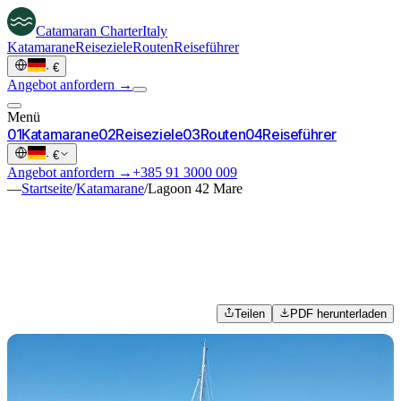
Catamaran
Charter
Italy
Katamarane
Reiseziele
Routen
Reiseführer
·
€
Angebot anfordern →
Menü
0
1
Katamarane
0
2
Reiseziele
0
3
Routen
0
4
Reiseführer
·
€
Angebot anfordern →
+385 91 3000 009
—
Startseite
/
Katamarane
/
Lagoon 42 Mare
Teilen
PDF herunterladen