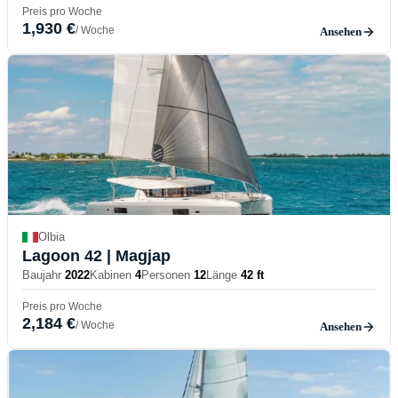
Preis pro Woche
1,930 €
/ Woche
Ansehen
Olbia
Lagoon 42
| Magjap
Baujahr
2022
Kabinen
4
Personen
12
Länge
42 ft
Preis pro Woche
2,184 €
/ Woche
Ansehen