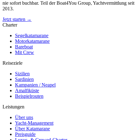
nie sofort buchbar. Teil der Boat4You Group, Yachtvermittlung seit
2013.
Jetzt starten →
Charter
Segelkatamarane
Motorkatamarane
Bareboat
Mit Crew
Reiseziele
Sizilien
Sardinien
Kampanien / Neapel
Amalfiküste
Beispielrouten
Leistungen
Über uns
Yacht-Management
Über Katamarane
Preisguide
Luxus- & Crewed-Charter