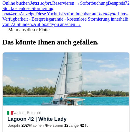
Online buchen
Jetzt
sofort.
Reservieren
→
Sofortbuchung
Bestpreis
72
Std. kostenlose Stornierung
boat4you
Anzeige
Diese Yacht ist sofort buchbar auf
boat4you.
Live-
Verfügbarkeit · Bestpreisgarantie · kostenlose Stornierung innerhalb
von 72 Stunden.
Auf boat4you ansehen
→
—
Mehr aus dieser Flotte
Das könnte Ihnen auch
gefallen.
Naples, Pozzuoli
Lagoon 42
| White Lady
Baujahr
2024
Kabinen
4
Personen
12
Länge
42 ft