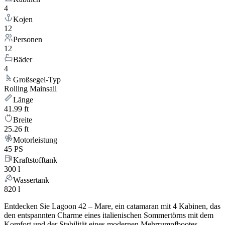
4
Kojen
12
Personen
12
Bäder
4
Großsegel-Typ
Rolling Mainsail
Länge
41.99 ft
Breite
25.26 ft
Motorleistung
45 PS
Kraftstofftank
300 l
Wassertank
820 l
Entdecken Sie Lagoon 42 – Mare, ein catamaran mit 4 Kabinen, das
den entspannten Charme eines italienischen Sommertörns mit dem
Komfort und der Stabilität eines modernen Mehrrumpfbootes