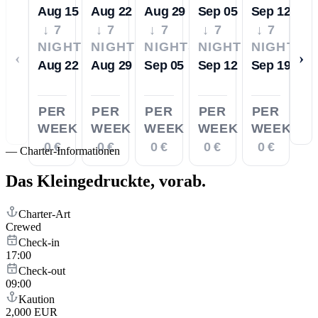
Aug 15
Aug 22
Aug 29
Sep 05
Sep 12
↓ 7
↓ 7
↓ 7
↓ 7
↓ 7
NIGHTS
NIGHTS
NIGHTS
NIGHTS
NIGHTS
‹
›
Aug 22
Aug 29
Sep 05
Sep 12
Sep 19
PER
PER
PER
PER
PER
WEEK
WEEK
WEEK
WEEK
WEEK
0 €
0 €
0 €
0 €
0 €
—
Charter-Informationen
Das Kleingedruckte,
vorab.
Charter-Art
Crewed
Check-in
17:00
Check-out
09:00
Kaution
2,000 EUR