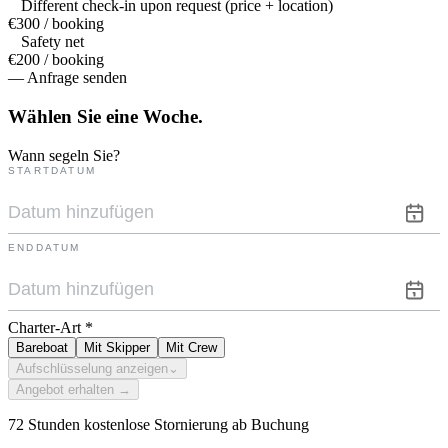
Different check-in upon request (price + location)
€300 / booking
Safety net
€200 / booking
— Anfrage senden
Wählen Sie eine
Woche.
Wann segeln Sie?
STARTDATUM
ENDDATUM
Charter-Art
*
Bareboat
Mit Skipper
Mit Crew
Aufschlüsselung anzeigen
⌄
Angebot erhalten →
72 Stunden kostenlose Stornierung ab Buchung