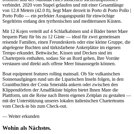
verbindet. 2020 vom Stapel gelaufen und mit einer Gesamtlänge
von 12.8 Metern (42.0 ft), liegt Mare derzeit in Porto di Porto Pollo |
Porto Pollo — ein perfekter Ausgangspunkt für einwöchige
Segeltörns entlang den tyrrhenischen und mediterranen Küsten.
Mit 12 Kojen verteilt auf 4 Schlafkabinen und 4 Bäder bietet Mare
bequem Platz für bis zu 12 Gäste — ideal für zwei gemeinsam
reisende Familien, einen Freundeskreis oder eine kleine Gruppe, die
abgelegene Buchten und türkisfarbene Ankerplätze im eigenen
Tempo erkundet. Bettwäsche, Kissen und Decken sind im
Charterpreis enthalten, sodass Sie an Bord gehen, Ihre Vorräte
verstauen und direkt aufs offene Meer hinaussegeln können.
Boat equipment features rolling mainsail. Ob Sie vulkanischen
Sonnenaufgängen rund um die Liparischen Inseln folgen, in den
Granitbuchten der Costa Smeralda ankern oder zwischen den
Klippendörfern der Amalfiküste hüpfen bietet Ihnen Mare die
Plattform, um die Reise nach Ihrem eigenen Zeitplan zu gestalten —
mit der Unterstützung unseres lokalen italienischen Charterteams
vom Check-in bis zum Check-out.
—
Weiter erkunden
Wohin als
Nächstes.