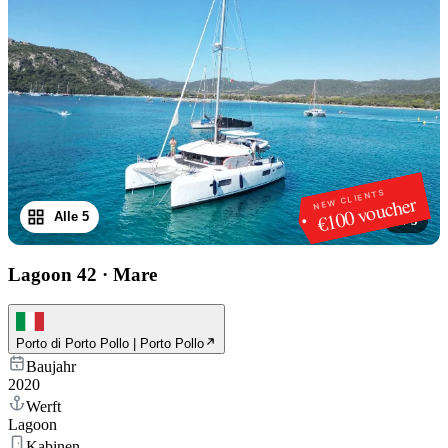
NEW CLIENTS
€100 voucher
Alle 5
1
/
5
Lagoon 42
·
Mare
Porto di Porto Pollo | Porto Pollo
Baujahr
2020
Werft
Lagoon
Kabinen