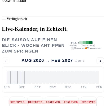
Swim ladder
—
Verfügbarkeit
Live-Kalender,
in Echtzeit.
DIE SAISON AUF EINEN
PREIS
BLICK · WOCHE ANTIPPEN
niedrig → Hochsaison
Reserviert
Vorreserviert
ZUM SPRINGEN
‹
›
AUG 2026 → FEB 2027
1
OF
3
AUG
SEP
OCT
NOV
DEC
JAN
FEB
RESERVED
RESERVED
RESERVED
RESERVED
RESERVED