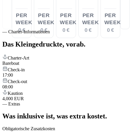
PER
PER
PER
PER
PER
WEEK
WEEK
WEEK
WEEK
WEEK
0 €
0 €
0 €
0 €
0 €
—
Charter-Informationen
Das Kleingedruckte,
vorab.
Charter-Art
Bareboat
Check-in
17:00
Check-out
08:00
Kaution
4,000 EUR
—
Extras
Was inklusive ist,
was extra kostet.
Obligatorische Zusatzkosten