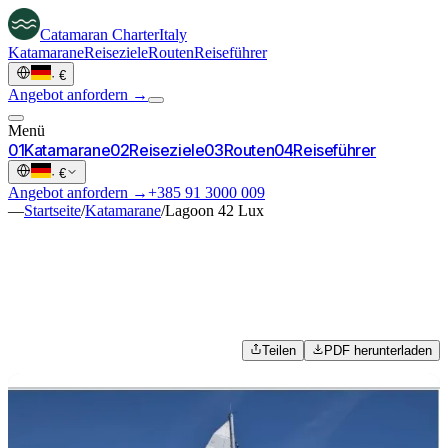
Catamaran
Charter
Italy
Katamarane
Reiseziele
Routen
Reiseführer
·
€
Angebot anfordern →
Menü
0
1
Katamarane
0
2
Reiseziele
0
3
Routen
0
4
Reiseführer
·
€
Angebot anfordern →
+385 91 3000 009
—
Startseite
/
Katamarane
/
Lagoon 42 Lux
Teilen
PDF herunterladen