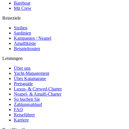
Bareboat
Mit Crew
Reiseziele
Sizilien
Sardinien
Kampanien / Neapel
Amalfiküste
Beispielrouten
Leistungen
Über uns
Yacht-Management
Über Katamarane
Preisguide
Luxus- & Crewed-Charter
Neapel- & Amalfi-Charter
So buchen Sie
Zahlungsablauf
FAQ
Reiseführer
Karriere