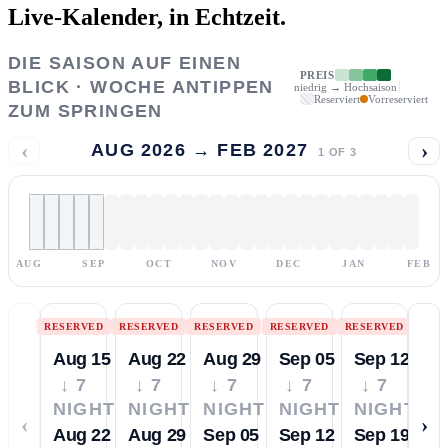
Live-Kalender,
in Echtzeit.
DIE SAISON AUF EINEN
PREIS
BLICK · WOCHE ANTIPPEN
niedrig → Hochsaison
Reserviert
Vorreserviert
ZUM SPRINGEN
‹
›
AUG 2026 → FEB 2027
1
OF
3
AUG
SEP
OCT
NOV
DEC
JAN
FEB
RESERVED
RESERVED
RESERVED
RESERVED
RESERVED
Aug 15
Aug 22
Aug 29
Sep 05
Sep 12
↓ 7
↓ 7
↓ 7
↓ 7
↓ 7
NIGHTS
NIGHTS
NIGHTS
NIGHTS
NIGHTS
‹
›
Aug 22
Aug 29
Sep 05
Sep 12
Sep 19