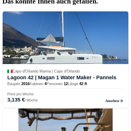
Das könnte Ihnen auch
gefallen.
Capo d'Orlando Marina | Capo d'Orlando
Lagoon 42
| Magan 1 Water Maker - Pannels
Baujahr
2016
Kabinen
4
Personen
12
Länge
42 ft
Preis pro Woche
3,135 €
/ Woche
Ansehen