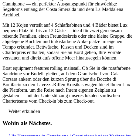
Cannigione — ein perfekter Ausgangspunkt für einwöchige
Segeltörns entlang der Costa Smeralda und dem La-Maddalena-
Archipel.
Mit 12 Kojen verteilt auf 4 Schlafkabinen und 4 Bäder bietet Lux
bequem Platz für bis zu 12 Gäste — ideal für zwei gemeinsam
reisende Familien, einen Freundeskreis oder eine kleine Gruppe, die
abgelegene Buchten und türkisfarbene Ankerplätze im eigenen
Tempo erkundet. Bettwäsche, Kissen und Decken sind im
Charterpreis enthalten, sodass Sie an Bord gehen, Ihre Vorräte
verstauen und direkt aufs offene Meer hinaussegeln können.
Boat equipment features rolling mainsail. Ob Sie in die rosafarbene
Sandrinne vor Budelli gleiten, auf dem Granitschelf von Cala
Corsara ankern oder den kurzen Sprung über die Bocche di
Bonifacio zu den Lavezzi-Riffen Korsikas wagen bietet Ihnen Lux
die Plattform, um die Reise nach Ihrem eigenen Zeitplan zu
gestalten — mit der Unterstützung unseres lokalen sardischen
Charterteams vom Check-in bis zum Check-out.
—
Weiter erkunden
Wohin als
Nächstes.