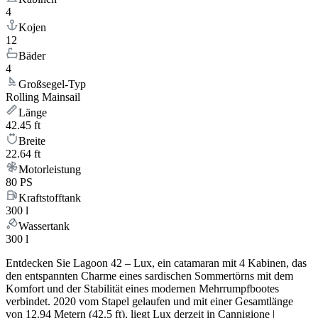
4
Kojen
12
Bäder
4
Großsegel-Typ
Rolling Mainsail
Länge
42.45 ft
Breite
22.64 ft
Motorleistung
80 PS
Kraftstofftank
300 l
Wassertank
300 l
Entdecken Sie Lagoon 42 – Lux, ein catamaran mit 4 Kabinen, das
den entspannten Charme eines sardischen Sommertörns mit dem
Komfort und der Stabilität eines modernen Mehrrumpfbootes
verbindet. 2020 vom Stapel gelaufen und mit einer Gesamtlänge
von 12.94 Metern (42.5 ft), liegt Lux derzeit in Cannigione |