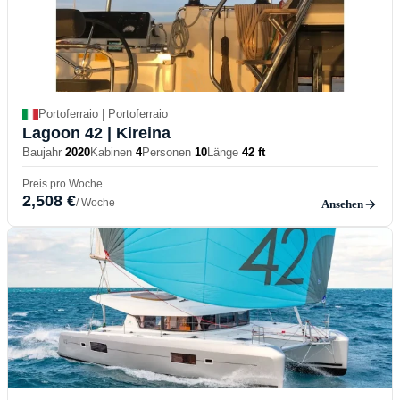
Portoferraio | Portoferraio
Lagoon 42
| Kireina
Baujahr
2020
Kabinen
4
Personen
10
Länge
42 ft
Preis pro Woche
2,508 €
/ Woche
Ansehen