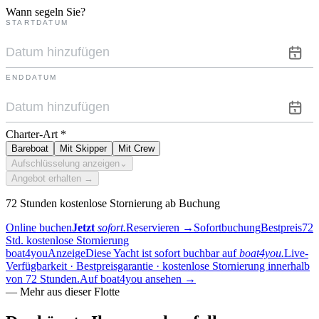
Wann segeln Sie?
STARTDATUM
ENDDATUM
Charter-Art
*
Bareboat
Mit Skipper
Mit Crew
Aufschlüsselung anzeigen
⌄
Angebot erhalten →
72 Stunden kostenlose Stornierung ab Buchung
Online buchen
Jetzt
sofort.
Reservieren
→
Sofortbuchung
Bestpreis
72
Std. kostenlose Stornierung
boat4you
Anzeige
Diese Yacht ist sofort buchbar auf
boat4you.
Live-
Verfügbarkeit · Bestpreisgarantie · kostenlose Stornierung innerhalb
von 72 Stunden.
Auf boat4you ansehen
→
—
Mehr aus dieser Flotte