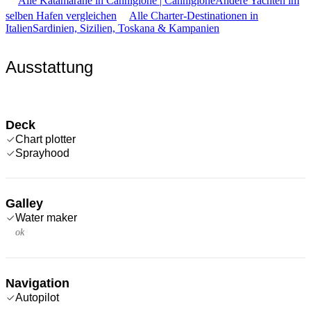
Alle Katamarane in Cannigione | Cannigione
Andere Yachten im
selben Hafen vergleichen
Alle Charter-Destinationen in
Italien
Sardinien, Sizilien, Toskana & Kampanien
Ausstattung
Deck
Chart plotter
Sprayhood
Galley
Water maker
ok
Navigation
Autopilot