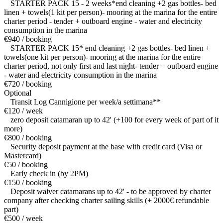
STARTER PACK 15 - 2 weeks*end cleaning +2 gas bottles- bed
linen + towels(1 kit per person)- mooring at the marina for the entire
charter period - tender + outboard engine - water and electricity
consumption in the marina
€940 / booking
STARTER PACK 15* end cleaning +2 gas bottles- bed linen +
towels(one kit per person)- mooring at the marina for the entire
charter period, not only first and last night- tender + outboard engine
- water and electricity consumption in the marina
€720 / booking
Optional
Transit Log Cannigione per week/a settimana**
€120 / week
zero deposit catamaran up to 42' (+100 for every week of part of it
more)
€800 / booking
Security deposit payment at the base with credit card (Visa or
Mastercard)
€50 / booking
Early check in (by 2PM)
€150 / booking
Deposit waiver catamarans up to 42' - to be approved by charter
company after checking charter sailing skills (+ 2000€ refundable
part)
€500 / week