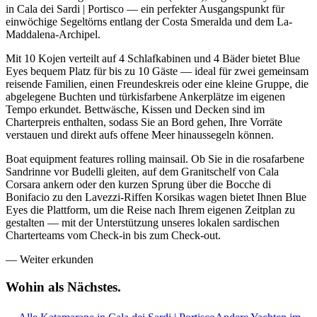
in Cala dei Sardi | Portisco — ein perfekter Ausgangspunkt für
einwöchige Segeltörns entlang der Costa Smeralda und dem La-
Maddalena-Archipel.
Mit 10 Kojen verteilt auf 4 Schlafkabinen und 4 Bäder bietet Blue
Eyes bequem Platz für bis zu 10 Gäste — ideal für zwei gemeinsam
reisende Familien, einen Freundeskreis oder eine kleine Gruppe, die
abgelegene Buchten und türkisfarbene Ankerplätze im eigenen
Tempo erkundet. Bettwäsche, Kissen und Decken sind im
Charterpreis enthalten, sodass Sie an Bord gehen, Ihre Vorräte
verstauen und direkt aufs offene Meer hinaussegeln können.
Boat equipment features rolling mainsail. Ob Sie in die rosafarbene
Sandrinne vor Budelli gleiten, auf dem Granitschelf von Cala
Corsara ankern oder den kurzen Sprung über die Bocche di
Bonifacio zu den Lavezzi-Riffen Korsikas wagen bietet Ihnen Blue
Eyes die Plattform, um die Reise nach Ihrem eigenen Zeitplan zu
gestalten — mit der Unterstützung unseres lokalen sardischen
Charterteams vom Check-in bis zum Check-out.
—
Weiter erkunden
Wohin als
Nächstes.