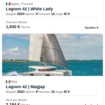
Naples, Pozzuoli
Lagoon 42
| White Lady
Baujahr
2024
Kabinen
4
Personen
12
Länge
42 ft
Preis pro Woche
1,930 €
/ Woche
Ansehen
Olbia
Lagoon 42
| Magjap
Baujahr
2022
Kabinen
4
Personen
12
Länge
42 ft
Preis pro Woche
2,184 €
/ Woche