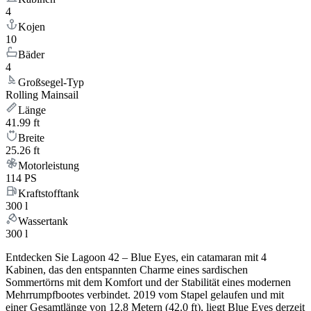
4
Kojen
10
Bäder
4
Großsegel-Typ
Rolling Mainsail
Länge
41.99 ft
Breite
25.26 ft
Motorleistung
114 PS
Kraftstofftank
300 l
Wassertank
300 l
Entdecken Sie Lagoon 42 – Blue Eyes, ein catamaran mit 4
Kabinen, das den entspannten Charme eines sardischen
Sommertörns mit dem Komfort und der Stabilität eines modernen
Mehrrumpfbootes verbindet. 2019 vom Stapel gelaufen und mit
einer Gesamtlänge von 12.8 Metern (42.0 ft), liegt Blue Eyes derzeit