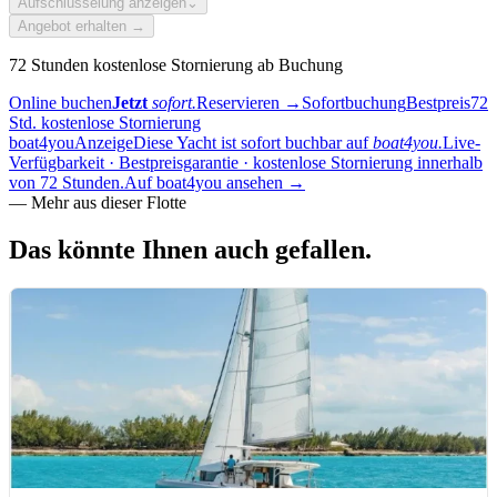
Aufschlüsselung anzeigen
⌄
Angebot erhalten →
72 Stunden kostenlose Stornierung ab Buchung
Online buchen
Jetzt
sofort.
Reservieren
→
Sofortbuchung
Bestpreis
72
Std. kostenlose Stornierung
boat4you
Anzeige
Diese Yacht ist sofort buchbar auf
boat4you.
Live-
Verfügbarkeit · Bestpreisgarantie · kostenlose Stornierung innerhalb
von 72 Stunden.
Auf boat4you ansehen
→
—
Mehr aus dieser Flotte
Das könnte Ihnen auch
gefallen.