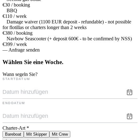
€30 / booking
BBQ
€110 / week
Damage waiver (1100 EUR deposit - refundable) - not possible
for flotillas or charters longer than 2 weeks
€380 / booking
Navbow Seascooter (+ deposit 600€ - to be confirmed by NSS)
€399 / week
— Anfrage senden
Wählen Sie eine
Woche.
Wann segeln Sie?
STARTDATUM
ENDDATUM
Charter-Art
*
Bareboat
Mit Skipper
Mit Crew