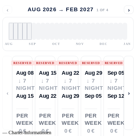
‹
›
AUG 2026 → FEB 2027
1
OF
4
AUG
SEP
OCT
NOV
DEC
JAN
RESERVED
RESERVED
RESERVED
RESERVED
RESERVED
Aug 08
Aug 15
Aug 22
Aug 29
Sep 05
↓ 7
↓ 7
↓ 7
↓ 7
↓ 7
NIGHTS
NIGHTS
NIGHTS
NIGHTS
NIGHTS
‹
›
Aug 15
Aug 22
Aug 29
Sep 05
Sep 12
PER
PER
PER
PER
PER
WEEK
WEEK
WEEK
WEEK
WEEK
0 €
0 €
0 €
0 €
0 €
—
Charter-Informationen