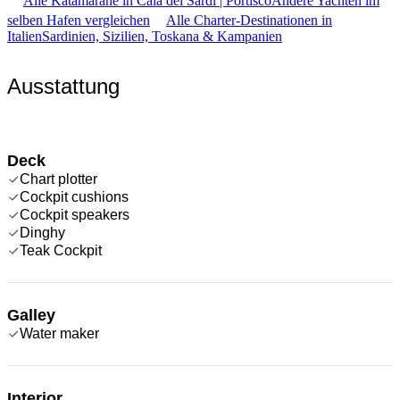
Alle Katamarane in Cala dei Sardi | Portisco
Andere Yachten im
selben Hafen vergleichen
Alle Charter-Destinationen in
Italien
Sardinien, Sizilien, Toskana & Kampanien
Ausstattung
Deck
Chart plotter
Cockpit cushions
Cockpit speakers
Dinghy
Teak Cockpit
Galley
Water maker
Interior