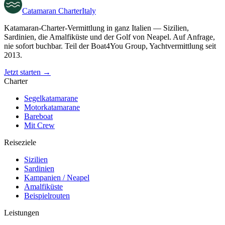
Catamaran
Charter
Italy
Katamaran-Charter-Vermittlung in ganz Italien — Sizilien,
Sardinien, die Amalfiküste und der Golf von Neapel. Auf Anfrage,
nie sofort buchbar. Teil der Boat4You Group, Yachtvermittlung seit
2013.
Jetzt starten →
Charter
Segelkatamarane
Motorkatamarane
Bareboat
Mit Crew
Reiseziele
Sizilien
Sardinien
Kampanien / Neapel
Amalfiküste
Beispielrouten
Leistungen