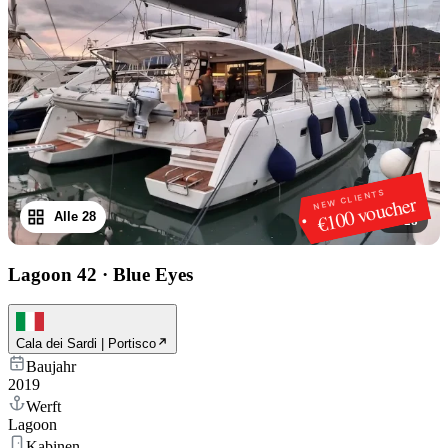
NEW CLIENTS
€100 voucher
Alle 28
1
/
28
Lagoon 42
·
Blue Eyes
Cala dei Sardi | Portisco
Baujahr
2019
Werft
Lagoon
Kabinen