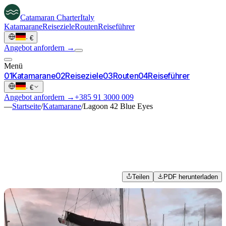
Catamaran
Charter
Italy
Katamarane
Reiseziele
Routen
Reiseführer
·
€
Angebot anfordern →
Menü
0
1
Katamarane
0
2
Reiseziele
0
3
Routen
0
4
Reiseführer
·
€
Angebot anfordern →
+385 91 3000 009
—
Startseite
/
Katamarane
/
Lagoon 42 Blue Eyes
Teilen
PDF herunterladen