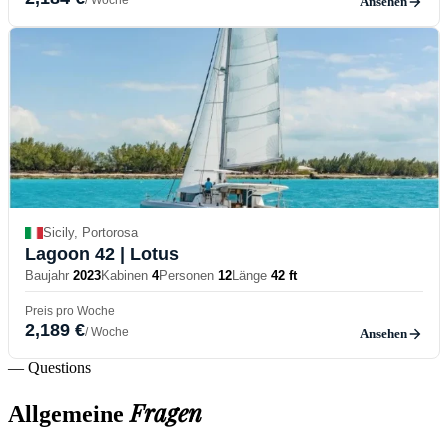
Ansehen
Sicily, Portorosa
Lagoon 42
| Lotus
Baujahr
2023
Kabinen
4
Personen
12
Länge
42 ft
Preis pro Woche
2,189 €
/ Woche
Ansehen
— Questions
Fragen
Allgemeine