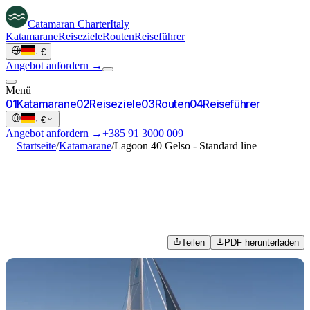
Catamaran
Charter
Italy
Katamarane
Reiseziele
Routen
Reiseführer
·
€
Angebot anfordern →
Menü
0
1
Katamarane
0
2
Reiseziele
0
3
Routen
0
4
Reiseführer
·
€
Angebot anfordern →
+385 91 3000 009
—
Startseite
/
Katamarane
/
Lagoon 40 Gelso - Standard line
Teilen
PDF herunterladen