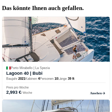
Das könnte Ihnen auch
gefallen.
Porto Mirabello | La Spezia
Lagoon 40
| Bubi
Baujahr
2021
Kabinen
4
Personen
10
Länge
39 ft
Preis pro Woche
2,993 €
/ Woche
Ansehen