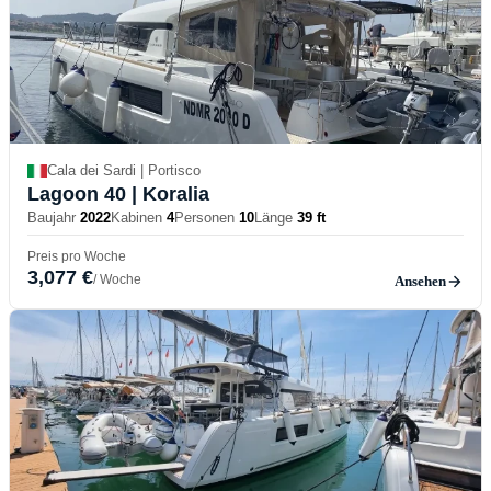
Cala dei Sardi | Portisco
Lagoon 40
| Koralia
Baujahr
2022
Kabinen
4
Personen
10
Länge
39 ft
Preis pro Woche
3,077 €
/ Woche
Ansehen