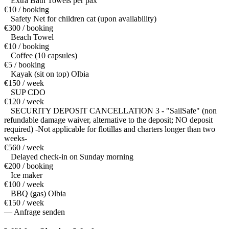
Extra Bath Towels per pax
€10 / booking
Safety Net for children cat (upon availability)
€300 / booking
Beach Towel
€10 / booking
Coffee (10 capsules)
€5 / booking
Kayak (sit on top) Olbia
€150 / week
SUP CDO
€120 / week
SECURITY DEPOSIT CANCELLATION 3 - "SailSafe" (non
refundable damage waiver, alternative to the deposit; NO deposit
required) -Not applicable for flotillas and charters longer than two
weeks-
€560 / week
Delayed check-in on Sunday morning
€200 / booking
Ice maker
€100 / week
BBQ (gas) Olbia
€150 / week
— Anfrage senden