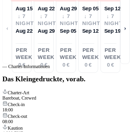
Aug 15
Aug 22
Aug 29
Sep 05
Sep 12
↓ 7
↓ 7
↓ 7
↓ 7
↓ 7
NIGHTS
NIGHTS
NIGHTS
NIGHTS
NIGHTS
‹
›
Aug 22
Aug 29
Sep 05
Sep 12
Sep 19
PER
PER
PER
PER
PER
WEEK
WEEK
WEEK
WEEK
WEEK
0 €
0 €
0 €
0 €
0 €
—
Charter-Informationen
Das Kleingedruckte,
vorab.
Charter-Art
Bareboat, Crewed
Check-in
18:00
Check-out
08:00
Kaution