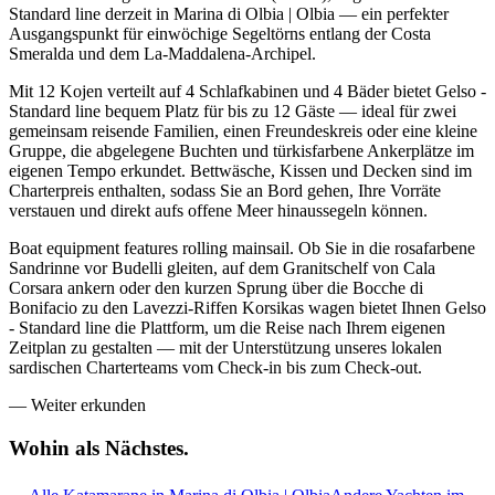
Standard line derzeit in Marina di Olbia | Olbia — ein perfekter
Ausgangspunkt für einwöchige Segeltörns entlang der Costa
Smeralda und dem La-Maddalena-Archipel.
Mit 12 Kojen verteilt auf 4 Schlafkabinen und 4 Bäder bietet Gelso -
Standard line bequem Platz für bis zu 12 Gäste — ideal für zwei
gemeinsam reisende Familien, einen Freundeskreis oder eine kleine
Gruppe, die abgelegene Buchten und türkisfarbene Ankerplätze im
eigenen Tempo erkundet. Bettwäsche, Kissen und Decken sind im
Charterpreis enthalten, sodass Sie an Bord gehen, Ihre Vorräte
verstauen und direkt aufs offene Meer hinaussegeln können.
Boat equipment features rolling mainsail. Ob Sie in die rosafarbene
Sandrinne vor Budelli gleiten, auf dem Granitschelf von Cala
Corsara ankern oder den kurzen Sprung über die Bocche di
Bonifacio zu den Lavezzi-Riffen Korsikas wagen bietet Ihnen Gelso
- Standard line die Plattform, um die Reise nach Ihrem eigenen
Zeitplan zu gestalten — mit der Unterstützung unseres lokalen
sardischen Charterteams vom Check-in bis zum Check-out.
—
Weiter erkunden
Wohin als
Nächstes.