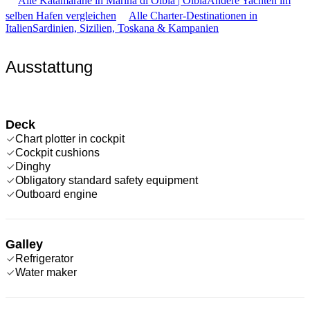
Alle Katamarane in Marina di Olbia | Olbia
Andere Yachten im
selben Hafen vergleichen
Alle Charter-Destinationen in
Italien
Sardinien, Sizilien, Toskana & Kampanien
Ausstattung
Deck
Chart plotter in cockpit
Cockpit cushions
Dinghy
Obligatory standard safety equipment
Outboard engine
Galley
Refrigerator
Water maker