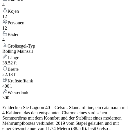
4
Kojen
12
Personen
12
Bäder
4
Großsegel-Typ
Rolling Mainsail
Länge
38.52 ft
Breite
22.18 ft
Kraftstofftank
400 l
Wassertank
300 l
Entdecken Sie Lagoon 40 – Gelso - Standard line, ein catamaran mit
4 Kabinen, das den entspannten Charme eines sardischen
Sommertörns mit dem Komfort und der Stabilität eines modernen
Mehrrumpfbootes verbindet. 2019 vom Stapel gelaufen und mit
einer Gesamtlänge von 11.74 Metern (38.5 ft), liegt Gelso -