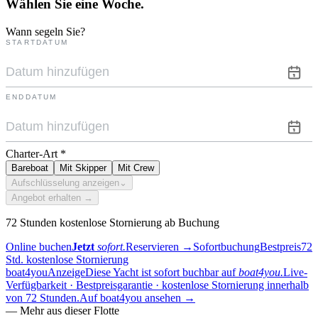
Wählen Sie eine
Woche.
Wann segeln Sie?
STARTDATUM
ENDDATUM
Charter-Art
*
Bareboat
Mit Skipper
Mit Crew
Aufschlüsselung anzeigen
⌄
Angebot erhalten →
72 Stunden kostenlose Stornierung ab Buchung
Online buchen
Jetzt
sofort.
Reservieren
→
Sofortbuchung
Bestpreis
72
Std. kostenlose Stornierung
boat4you
Anzeige
Diese Yacht ist sofort buchbar auf
boat4you.
Live-
Verfügbarkeit · Bestpreisgarantie · kostenlose Stornierung innerhalb
von 72 Stunden.
Auf boat4you ansehen
→
—
Mehr aus dieser Flotte