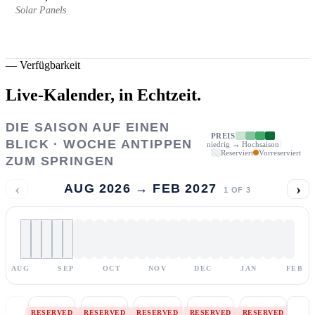
Solar Panels
—
Verfügbarkeit
Live-Kalender,
in Echtzeit.
DIE SAISON AUF EINEN
PREIS
BLICK · WOCHE ANTIPPEN
niedrig → Hochsaison
Reserviert
Vorreserviert
ZUM SPRINGEN
‹
›
AUG 2026 → FEB 2027
1
OF
3
AUG
SEP
OCT
NOV
DEC
JAN
FEB
RESERVED
RESERVED
RESERVED
RESERVED
RESERVED