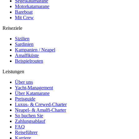
Segelkatamarane
Motorkatamarane
Bareboat
Mit Crew
Reiseziele
Sizilien
Sardinien
Kampanien / Neapel
Amalfiküste
Beispielrouten
Leistungen
Über uns
Yacht-Management
Über Katamarane
Preisguide
Luxus- & Crewed-Charter
Neapel- & Amalfi-Charter
So buchen Sie
Zahlungsablauf
FAQ
Reiseführer
Karriere