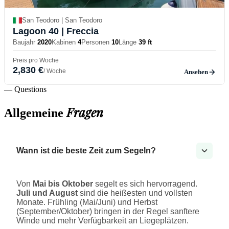
San Teodoro | San Teodoro
Lagoon 40
| Freccia
Baujahr
2020
Kabinen
4
Personen
10
Länge
39 ft
Preis pro Woche
2,830 €
/ Woche
Ansehen
— Questions
Fragen
Allgemeine
Wann ist die beste Zeit zum Segeln?
Von
Mai bis Oktober
segelt es sich hervorragend.
Juli und August
sind die heißesten und vollsten
Monate. Frühling (Mai/Juni) und Herbst
(September/Oktober) bringen in der Regel sanftere
Winde und mehr Verfügbarkeit an Liegeplätzen.