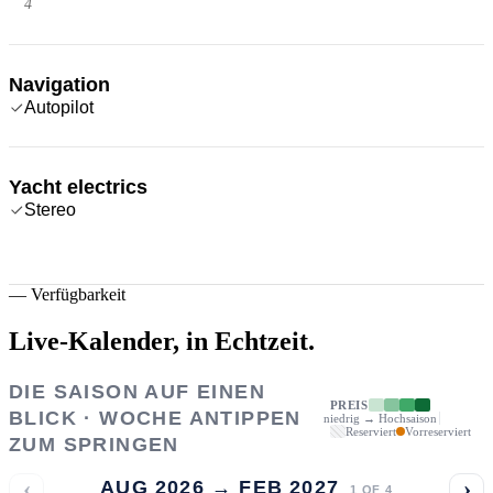
4
Navigation
Autopilot
Yacht electrics
Stereo
—
Verfügbarkeit
Live-Kalender,
in Echtzeit.
DIE SAISON AUF EINEN
PREIS
BLICK · WOCHE ANTIPPEN
niedrig → Hochsaison
Reserviert
Vorreserviert
ZUM SPRINGEN
‹
›
AUG 2026 → FEB 2027
1
OF
4