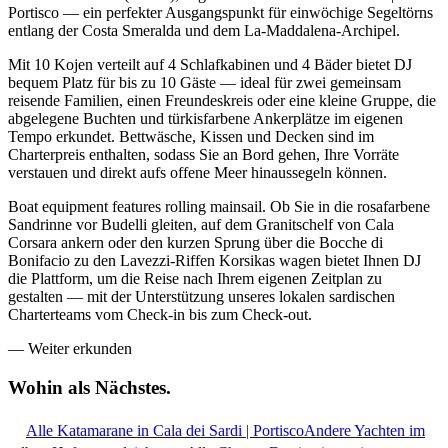
Portisco — ein perfekter Ausgangspunkt für einwöchige Segeltörns
entlang der Costa Smeralda und dem La-Maddalena-Archipel.
Mit 10 Kojen verteilt auf 4 Schlafkabinen und 4 Bäder bietet DJ
bequem Platz für bis zu 10 Gäste — ideal für zwei gemeinsam
reisende Familien, einen Freundeskreis oder eine kleine Gruppe, die
abgelegene Buchten und türkisfarbene Ankerplätze im eigenen
Tempo erkundet. Bettwäsche, Kissen und Decken sind im
Charterpreis enthalten, sodass Sie an Bord gehen, Ihre Vorräte
verstauen und direkt aufs offene Meer hinaussegeln können.
Boat equipment features rolling mainsail. Ob Sie in die rosafarbene
Sandrinne vor Budelli gleiten, auf dem Granitschelf von Cala
Corsara ankern oder den kurzen Sprung über die Bocche di
Bonifacio zu den Lavezzi-Riffen Korsikas wagen bietet Ihnen DJ
die Plattform, um die Reise nach Ihrem eigenen Zeitplan zu
gestalten — mit der Unterstützung unseres lokalen sardischen
Charterteams vom Check-in bis zum Check-out.
—
Weiter erkunden
Wohin als
Nächstes.
Alle Katamarane in Cala dei Sardi | Portisco
Andere Yachten im