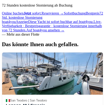
72 Stunden kostenlose Stornierung ab Buchung
Online buchen
Jetzt
sofort.
Reservieren
→
Sofortbuchung
Bestpreis
72
Std. kostenlose Stornierung
boat4you
Anzeige
Diese Yacht ist sofort buchbar auf
boat4you.
Live-
Verfügbarkeit · Bestpreisgarantie · kostenlose Stornierung innerhalb
von 72 Stunden.
Auf boat4you ansehen
→
—
Mehr aus dieser Flotte
Das könnte Ihnen auch
gefallen.
San Teodoro | San Teodoro