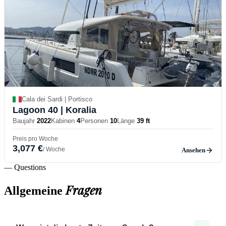
Cala dei Sardi | Portisco
Lagoon 40
| Koralia
Baujahr
2022
Kabinen
4
Personen
10
Länge
39 ft
Preis pro Woche
3,077 €
/ Woche
Ansehen
— Questions
Fragen
Allgemeine