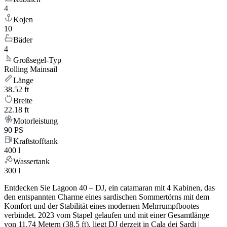
4
Kojen
10
Bäder
4
Großsegel-Typ
Rolling Mainsail
Länge
38.52 ft
Breite
22.18 ft
Motorleistung
90 PS
Kraftstofftank
400 l
Wassertank
300 l
Entdecken Sie Lagoon 40 – DJ, ein catamaran mit 4 Kabinen, das
den entspannten Charme eines sardischen Sommertörns mit dem
Komfort und der Stabilität eines modernen Mehrrumpfbootes
verbindet. 2023 vom Stapel gelaufen und mit einer Gesamtlänge
von 11.74 Metern (38.5 ft), liegt DJ derzeit in Cala dei Sardi |