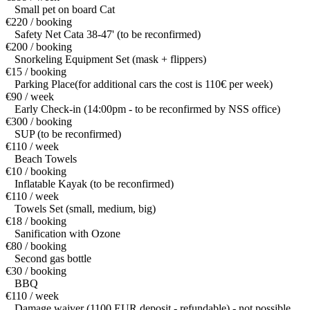
Small pet on board Cat
€220 / booking
Safety Net Cata 38-47' (to be reconfirmed)
€200 / booking
Snorkeling Equipment Set (mask + flippers)
€15 / booking
Parking Place(for additional cars the cost is 110€ per week)
€90 / week
Early Check-in (14:00pm - to be reconfirmed by NSS office)
€300 / booking
SUP (to be reconfirmed)
€110 / week
Beach Towels
€10 / booking
Inflatable Kayak (to be reconfirmed)
€110 / week
Towels Set (small, medium, big)
€18 / booking
Sanification with Ozone
€80 / booking
Second gas bottle
€30 / booking
BBQ
€110 / week
Damage waiver (1100 EUR deposit - refundable) - not possible