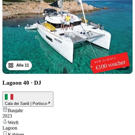
NEW CLIENTS
€100 voucher
Alle 11
1
/
11
Lagoon 40
·
DJ
Cala dei Sardi | Portisco
Baujahr
2023
Werft
Lagoon
Kabinen