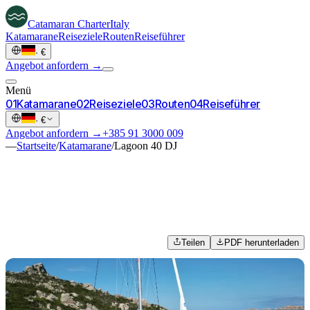
Catamaran
Charter
Italy
Katamarane
Reiseziele
Routen
Reiseführer
·
€
Angebot anfordern →
Menü
0
1
Katamarane
0
2
Reiseziele
0
3
Routen
0
4
Reiseführer
·
€
Angebot anfordern →
+385 91 3000 009
—
Startseite
/
Katamarane
/
Lagoon 40 DJ
Teilen
PDF herunterladen