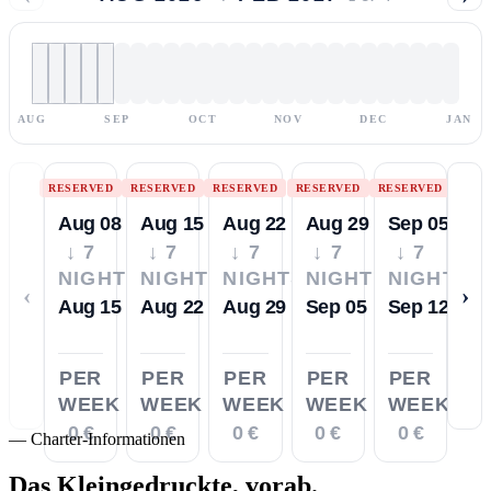
AUG
SEP
OCT
NOV
DEC
JAN
RESERVED
RESERVED
RESERVED
RESERVED
RESERVED
Aug 08
Aug 15
Aug 22
Aug 29
Sep 05
↓ 7
↓ 7
↓ 7
↓ 7
↓ 7
NIGHTS
NIGHTS
NIGHTS
NIGHTS
NIGHTS
‹
›
Aug 15
Aug 22
Aug 29
Sep 05
Sep 12
PER
PER
PER
PER
PER
WEEK
WEEK
WEEK
WEEK
WEEK
0 €
0 €
0 €
0 €
0 €
—
Charter-Informationen
Das Kleingedruckte,
vorab.