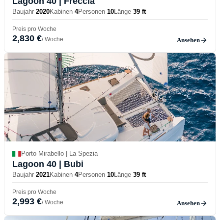
Lagoon 40
| Freccia
Baujahr
2020
Kabinen
4
Personen
10
Länge
39 ft
Preis pro Woche
2,830 €
/ Woche
Ansehen
Porto Mirabello | La Spezia
Lagoon 40
| Bubi
Baujahr
2021
Kabinen
4
Personen
10
Länge
39 ft
Preis pro Woche
2,993 €
/ Woche
Ansehen