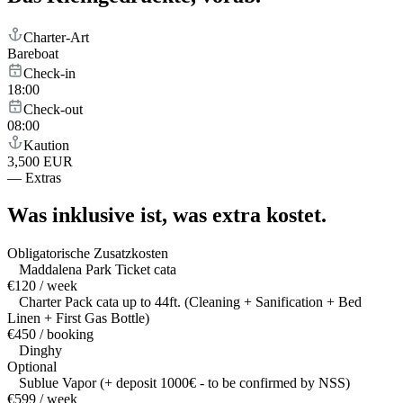
Charter-Art
Bareboat
Check-in
18:00
Check-out
08:00
Kaution
3,500 EUR
—
Extras
Was inklusive ist,
was extra kostet.
Obligatorische Zusatzkosten
Maddalena Park Ticket cata
€120 / week
Charter Pack cata up to 44ft. (Cleaning + Sanification + Bed
Linen + First Gas Bottle)
€450 / booking
Dinghy
Optional
Sublue Vapor (+ deposit 1000€ - to be confirmed by NSS)
€599 / week