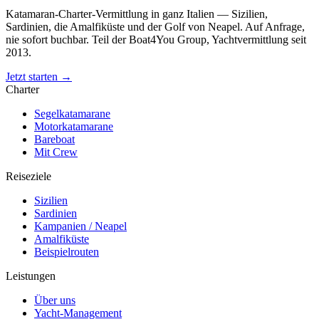
Katamaran-Charter-Vermittlung in ganz Italien — Sizilien,
Sardinien, die Amalfiküste und der Golf von Neapel. Auf Anfrage,
nie sofort buchbar. Teil der Boat4You Group, Yachtvermittlung seit
2013.
Jetzt starten →
Charter
Segelkatamarane
Motorkatamarane
Bareboat
Mit Crew
Reiseziele
Sizilien
Sardinien
Kampanien / Neapel
Amalfiküste
Beispielrouten
Leistungen
Über uns
Yacht-Management