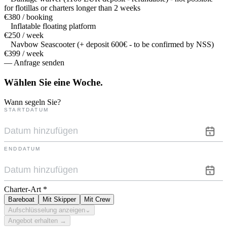
for flotillas or charters longer than 2 weeks
€380 / booking
Inflatable floating platform
€250 / week
Navbow Seascooter (+ deposit 600€ - to be confirmed by NSS)
€399 / week
— Anfrage senden
Wählen Sie eine
Woche.
Wann segeln Sie?
STARTDATUM
ENDDATUM
Charter-Art
*
Bareboat
Mit Skipper
Mit Crew
Aufschlüsselung anzeigen
⌄
Angebot erhalten →