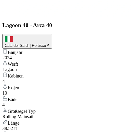
Lagoon 40
·
Arca 40
Cala dei Sardi | Portisco
Baujahr
2024
Werft
Lagoon
Kabinen
4
Kojen
10
Bäder
4
Großsegel-Typ
Rolling Mainsail
Länge
38.52 ft