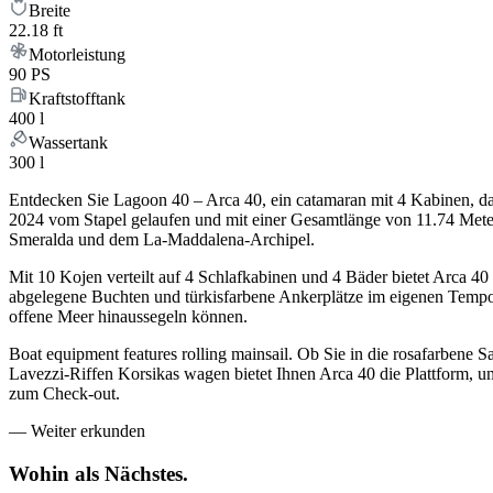
Breite
22.18 ft
Motorleistung
90 PS
Kraftstofftank
400 l
Wassertank
300 l
Entdecken Sie Lagoon 40 – Arca 40, ein catamaran mit 4 Kabinen, d
2024 vom Stapel gelaufen und mit einer Gesamtlänge von 11.74 Metern 
Smeralda und dem La-Maddalena-Archipel.
Mit 10 Kojen verteilt auf 4 Schlafkabinen und 4 Bäder bietet Arca 40
abgelegene Buchten und türkisfarbene Ankerplätze im eigenen Tempo e
offene Meer hinaussegeln können.
Boat equipment features rolling mainsail. Ob Sie in die rosafarbene 
Lavezzi-Riffen Korsikas wagen bietet Ihnen Arca 40 die Plattform, u
zum Check-out.
—
Weiter erkunden
Wohin als
Nächstes.