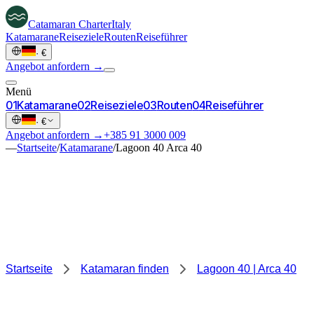
Catamaran
Charter
Italy
Katamarane
Reiseziele
Routen
Reiseführer
·
€
Angebot anfordern →
Menü
0
1
Katamarane
0
2
Reiseziele
0
3
Routen
0
4
Reiseführer
·
€
Angebot anfordern →
+385 91 3000 009
—
Startseite
/
Katamarane
/
Lagoon 40 Arca 40
Startseite
Katamaran finden
Lagoon 40 | Arca 40