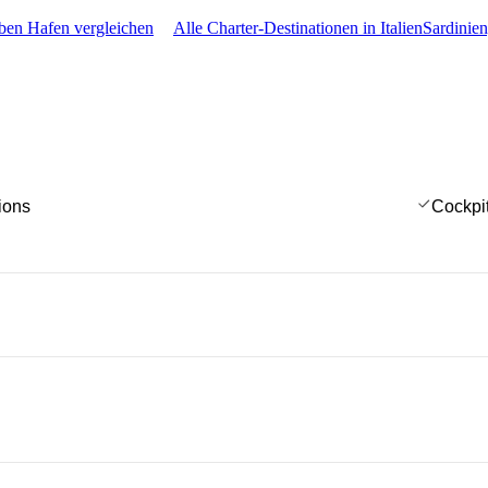
ben Hafen vergleichen
Alle Charter-Destinationen in Italien
Sardinie
ions
Cockpi