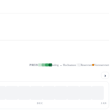
PREIS
niedrig → Hochsaison
Reserviert
Vorreserviert
›
DEC
JAN