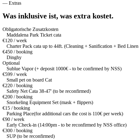
—
Extras
Was inklusive ist,
was extra kostet.
Obligatorische Zusatzkosten
Maddalena Park Ticket cata
€120 / week
Charter Pack cata up to 44ft. (Cleaning + Sanification + Bed Linen 
€450 / booking
Dinghy
Optional
Sublue Vapor (+ deposit 1000€ - to be confirmed by NSS)
€599 / week
Small pet on board Cat
€220 / booking
Safety Net Cata 38-47' (to be reconfirmed)
€200 / booking
Snorkeling Equipment Set (mask + flippers)
€15 / booking
Parking Place(for additional cars the cost is 110€ per week)
€90 / week
Early Check-in (14:00pm - to be reconfirmed by NSS office)
€300 / booking
SUP (to be reconfirmed)