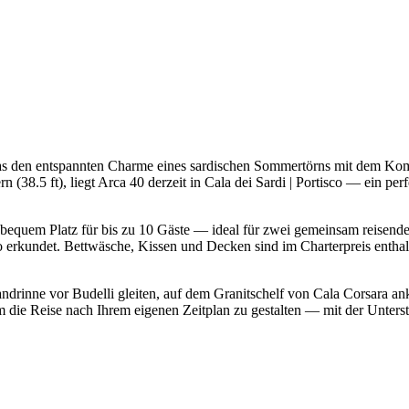
as den entspannten Charme eines sardischen Sommertörns mit dem Komf
(38.5 ft), liegt Arca 40 derzeit in Cala dei Sardi | Portisco — ein pe
 bequem Platz für bis zu 10 Gäste — ideal für zwei gemeinsam reisende
rkundet. Bettwäsche, Kissen und Decken sind im Charterpreis enthalte
Sandrinne vor Budelli gleiten, auf dem Granitschelf von Cala Corsara 
m die Reise nach Ihrem eigenen Zeitplan zu gestalten — mit der Unters