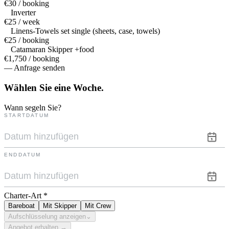
€30 / booking
Inverter
€25 / week
Linens-Towels set single (sheets, case, towels)
€25 / booking
Catamaran Skipper +food
€1,750 / booking
— Anfrage senden
Wählen Sie eine
Woche.
Wann segeln Sie?
STARTDATUM
ENDDATUM
Charter-Art
*
Bareboat
Mit Skipper
Mit Crew
Aufschlüsselung anzeigen
⌄
Angebot erhalten →