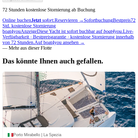
72 Stunden kostenlose Stornierung ab Buchung
Online buchen
Jetzt
sofort.
Reservieren
→
Sofortbuchung
Bestpreis
72
Std. kostenlose Stornierung
boat4you
Anzeige
Diese Yacht ist sofort buchbar auf
boat4you.
Live-
Verfügbarkeit · Bestpreisgarantie · kostenlose Stornierung innerhalb
von 72 Stunden.
Auf boat4you ansehen
→
—
Mehr aus dieser Flotte
Das könnte Ihnen auch
gefallen.
Porto Mirabello | La Spezia