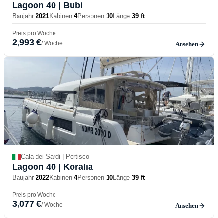
Lagoon 40
| Bubi
Baujahr
2021
Kabinen
4
Personen
10
Länge
39 ft
Preis pro Woche
2,993 €
/ Woche
Ansehen
Cala dei Sardi | Portisco
Lagoon 40
| Koralia
Baujahr
2022
Kabinen
4
Personen
10
Länge
39 ft
Preis pro Woche
3,077 €
/ Woche
Ansehen