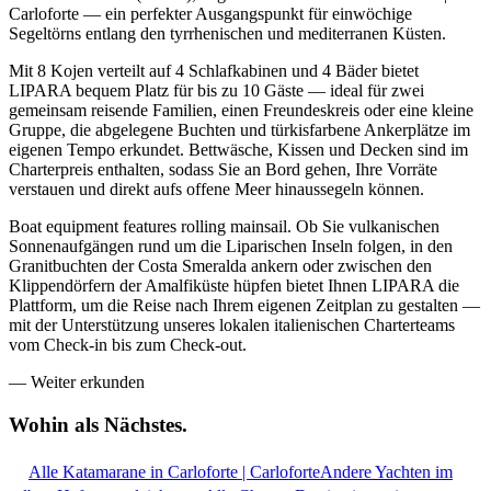
Carloforte — ein perfekter Ausgangspunkt für einwöchige
Segeltörns entlang den tyrrhenischen und mediterranen Küsten.
Mit 8 Kojen verteilt auf 4 Schlafkabinen und 4 Bäder bietet
LIPARA bequem Platz für bis zu 10 Gäste — ideal für zwei
gemeinsam reisende Familien, einen Freundeskreis oder eine kleine
Gruppe, die abgelegene Buchten und türkisfarbene Ankerplätze im
eigenen Tempo erkundet. Bettwäsche, Kissen und Decken sind im
Charterpreis enthalten, sodass Sie an Bord gehen, Ihre Vorräte
verstauen und direkt aufs offene Meer hinaussegeln können.
Boat equipment features rolling mainsail. Ob Sie vulkanischen
Sonnenaufgängen rund um die Liparischen Inseln folgen, in den
Granitbuchten der Costa Smeralda ankern oder zwischen den
Klippendörfern der Amalfiküste hüpfen bietet Ihnen LIPARA die
Plattform, um die Reise nach Ihrem eigenen Zeitplan zu gestalten —
mit der Unterstützung unseres lokalen italienischen Charterteams
vom Check-in bis zum Check-out.
—
Weiter erkunden
Wohin als
Nächstes.
Alle Katamarane in Carloforte | Carloforte
Andere Yachten im