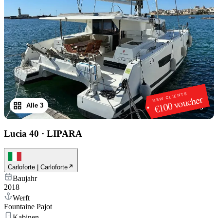
NEW CLIENTS
€100 voucher
Alle 3
1
/
3
Lucia 40
·
LIPARA
Carloforte | Carloforte
Baujahr
2018
Werft
Fountaine Pajot
Kabinen