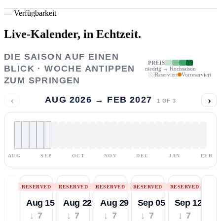
—
Verfügbarkeit
Live-Kalender,
in Echtzeit.
DIE SAISON AUF EINEN
PREIS
BLICK · WOCHE ANTIPPEN
niedrig → Hochsaison
Reserviert
Vorreserviert
ZUM SPRINGEN
‹
›
AUG 2026 → FEB 2027
1
OF
3
AUG
SEP
OCT
NOV
DEC
JAN
FEB
RESERVED
RESERVED
RESERVED
RESERVED
RESERVED
Aug 15
Aug 22
Aug 29
Sep 05
Sep 12
↓ 7
↓ 7
↓ 7
↓ 7
↓ 7