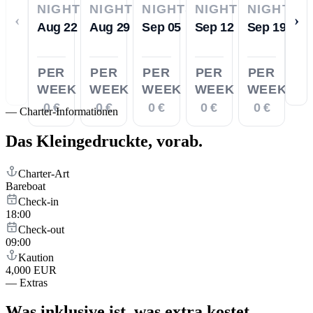
NIGHTS
NIGHTS
NIGHTS
NIGHTS
NIGHTS
‹
›
Aug 22
Aug 29
Sep 05
Sep 12
Sep 19
PER
PER
PER
PER
PER
WEEK
WEEK
WEEK
WEEK
WEEK
0 €
0 €
0 €
0 €
0 €
—
Charter-Informationen
Das Kleingedruckte,
vorab.
Charter-Art
Bareboat
Check-in
18:00
Check-out
09:00
Kaution
4,000 EUR
—
Extras
Was inklusive ist,
was extra kostet.