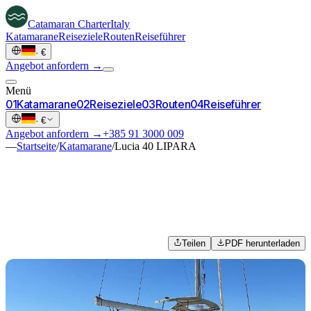
Catamaran
Charter
Italy
Katamarane
Reiseziele
Routen
Reiseführer
·
€
Angebot anfordern →
Menü
0
1
Katamarane
0
2
Reiseziele
0
3
Routen
0
4
Reiseführer
·
€
Angebot anfordern →
+385 91 3000 009
—
Startseite
/
Katamarane
/
Lucia 40 LIPARA
Teilen
PDF herunterladen