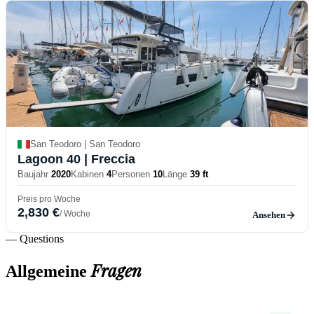
San Teodoro | San Teodoro
Lagoon 40
| Freccia
Baujahr
2020
Kabinen
4
Personen
10
Länge
39 ft
Preis pro Woche
2,830 €
/ Woche
Ansehen
— Questions
Fragen
Allgemeine