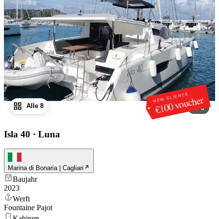
NEW CLIENTS
€100 voucher
Alle 8
1
/
8
Isla 40
·
Luna
Marina di Bonaria | Cagliari
Baujahr
2023
Werft
Fountaine Pajot
Kabinen