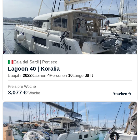
Cala dei Sardi | Portisco
Lagoon 40
| Koralia
Baujahr
2022
Kabinen
4
Personen
10
Länge
39 ft
Preis pro Woche
3,077 €
/ Woche
Ansehen