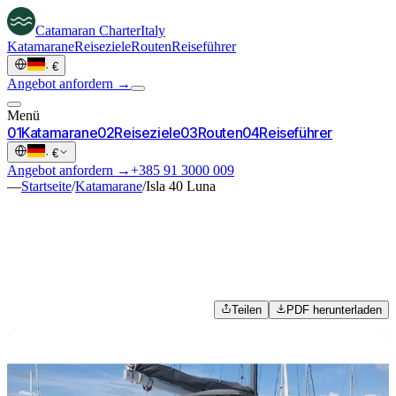
Catamaran
Charter
Italy
Katamarane
Reiseziele
Routen
Reiseführer
·
€
Angebot anfordern →
Menü
0
1
Katamarane
0
2
Reiseziele
0
3
Routen
0
4
Reiseführer
·
€
Angebot anfordern →
+385 91 3000 009
—
Startseite
/
Katamarane
/
Isla 40 Luna
Teilen
PDF herunterladen