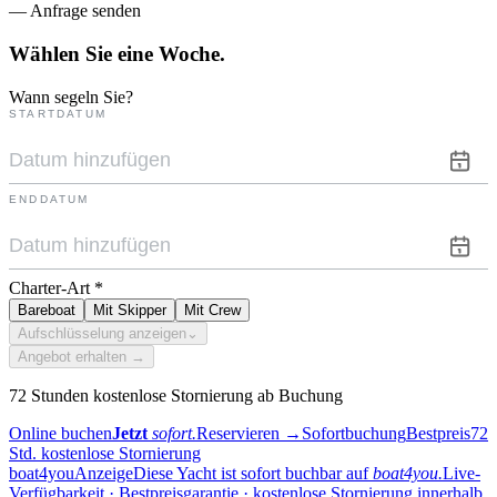
— Anfrage senden
Wählen Sie eine
Woche.
Wann segeln Sie?
STARTDATUM
ENDDATUM
Charter-Art
*
Bareboat
Mit Skipper
Mit Crew
Aufschlüsselung anzeigen
⌄
Angebot erhalten →
72 Stunden kostenlose Stornierung ab Buchung
Online buchen
Jetzt
sofort.
Reservieren
→
Sofortbuchung
Bestpreis
72
Std. kostenlose Stornierung
boat4you
Anzeige
Diese Yacht ist sofort buchbar auf
boat4you.
Live-
Verfügbarkeit · Bestpreisgarantie · kostenlose Stornierung innerhalb