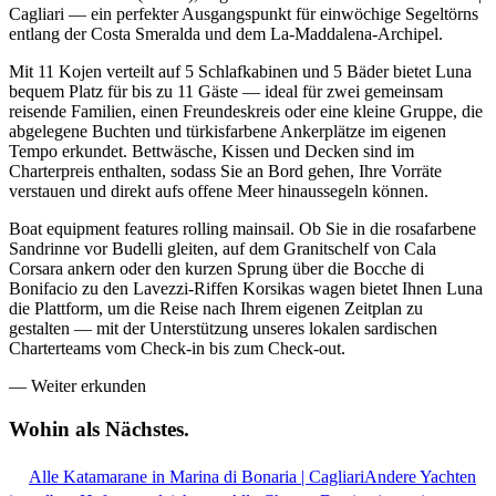
Cagliari — ein perfekter Ausgangspunkt für einwöchige Segeltörns
entlang der Costa Smeralda und dem La-Maddalena-Archipel.
Mit 11 Kojen verteilt auf 5 Schlafkabinen und 5 Bäder bietet Luna
bequem Platz für bis zu 11 Gäste — ideal für zwei gemeinsam
reisende Familien, einen Freundeskreis oder eine kleine Gruppe, die
abgelegene Buchten und türkisfarbene Ankerplätze im eigenen
Tempo erkundet. Bettwäsche, Kissen und Decken sind im
Charterpreis enthalten, sodass Sie an Bord gehen, Ihre Vorräte
verstauen und direkt aufs offene Meer hinaussegeln können.
Boat equipment features rolling mainsail. Ob Sie in die rosafarbene
Sandrinne vor Budelli gleiten, auf dem Granitschelf von Cala
Corsara ankern oder den kurzen Sprung über die Bocche di
Bonifacio zu den Lavezzi-Riffen Korsikas wagen bietet Ihnen Luna
die Plattform, um die Reise nach Ihrem eigenen Zeitplan zu
gestalten — mit der Unterstützung unseres lokalen sardischen
Charterteams vom Check-in bis zum Check-out.
—
Weiter erkunden
Wohin als
Nächstes.
Alle Katamarane in Marina di Bonaria | Cagliari
Andere Yachten