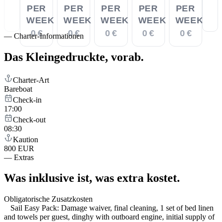
PER
PER
PER
PER
PER
WEEK
WEEK
WEEK
WEEK
WEEK
0 €
0 €
0 €
0 €
0 €
—
Charter-Informationen
Das Kleingedruckte,
vorab.
Charter-Art
Bareboat
Check-in
17:00
Check-out
08:30
Kaution
800 EUR
—
Extras
Was inklusive ist,
was extra kostet.
Obligatorische Zusatzkosten
Sail Easy Pack: Damage waiver, final cleaning, 1 set of bed linen
and towels per guest, dinghy with outboard engine, initial supply of