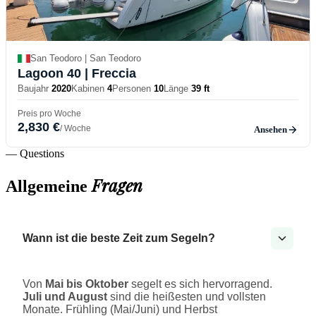
San Teodoro | San Teodoro
Lagoon 40
| Freccia
Baujahr
2020
Kabinen
4
Personen
10
Länge
39 ft
Preis pro Woche
2,830 €
/ Woche
Ansehen
— Questions
Fragen
Allgemeine
Wann ist die beste Zeit zum Segeln?
Von
Mai bis Oktober
segelt es sich hervorragend.
Juli und August
sind die heißesten und vollsten
Monate. Frühling (Mai/Juni) und Herbst