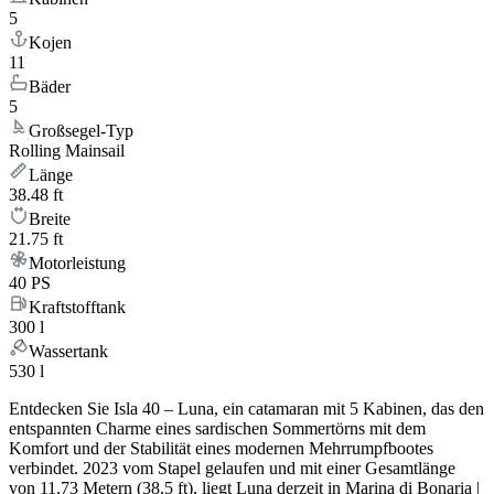
5
Kojen
11
Bäder
5
Großsegel-Typ
Rolling Mainsail
Länge
38.48 ft
Breite
21.75 ft
Motorleistung
40 PS
Kraftstofftank
300 l
Wassertank
530 l
Entdecken Sie Isla 40 – Luna, ein catamaran mit 5 Kabinen, das den
entspannten Charme eines sardischen Sommertörns mit dem
Komfort und der Stabilität eines modernen Mehrrumpfbootes
verbindet. 2023 vom Stapel gelaufen und mit einer Gesamtlänge
von 11.73 Metern (38.5 ft), liegt Luna derzeit in Marina di Bonaria |