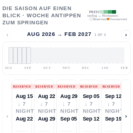
DIE SAISON AUF EINEN
PREIS
BLICK · WOCHE ANTIPPEN
niedrig → Hochsaison
Reserviert
Vorreserviert
ZUM SPRINGEN
‹
›
AUG 2026 → FEB 2027
1
OF
3
AUG
SEP
OCT
NOV
DEC
JAN
FEB
RESERVED
RESERVED
RESERVED
RESERVED
RESERVED
Aug 15
Aug 22
Aug 29
Sep 05
Sep 12
↓ 7
↓ 7
↓ 7
↓ 7
↓ 7
NIGHTS
NIGHTS
NIGHTS
NIGHTS
NIGHTS
‹
›
Aug 22
Aug 29
Sep 05
Sep 12
Sep 19