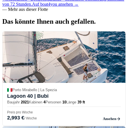
von 72 Stunden.
Auf boat4you ansehen
→
—
Mehr aus dieser Flotte
Das könnte Ihnen auch
gefallen.
Porto Mirabello | La Spezia
Lagoon 40
| Bubi
Baujahr
2021
Kabinen
4
Personen
10
Länge
39 ft
Preis pro Woche
2,993 €
/ Woche
Ansehen