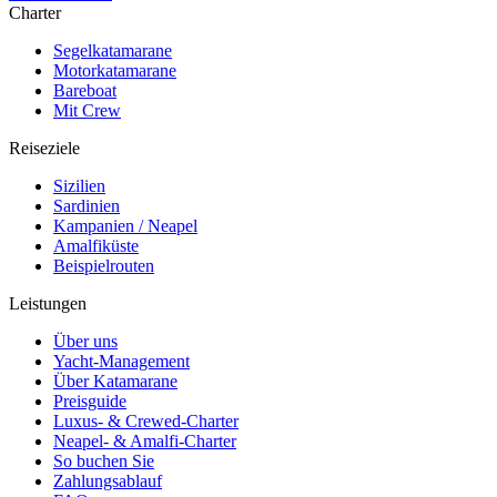
Charter
Segelkatamarane
Motorkatamarane
Bareboat
Mit Crew
Reiseziele
Sizilien
Sardinien
Kampanien / Neapel
Amalfiküste
Beispielrouten
Leistungen
Über uns
Yacht-Management
Über Katamarane
Preisguide
Luxus- & Crewed-Charter
Neapel- & Amalfi-Charter
So buchen Sie
Zahlungsablauf