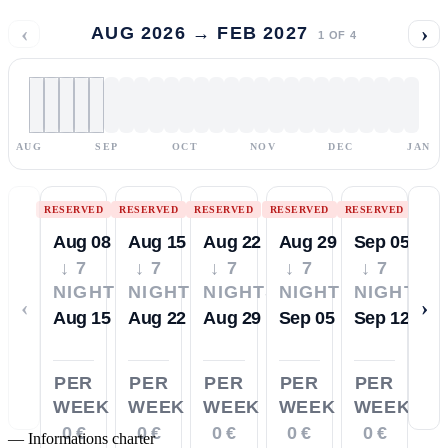
‹
›
AUG 2026 → FEB 2027
1
OF
4
AUG
SEP
OCT
NOV
DEC
JAN
RESERVED
RESERVED
RESERVED
RESERVED
RESERVED
Aug 08
Aug 15
Aug 22
Aug 29
Sep 05
↓ 7
↓ 7
↓ 7
↓ 7
↓ 7
NIGHTS
NIGHTS
NIGHTS
NIGHTS
NIGHTS
‹
›
Aug 15
Aug 22
Aug 29
Sep 05
Sep 12
PER
PER
PER
PER
PER
WEEK
WEEK
WEEK
WEEK
WEEK
0 €
0 €
0 €
0 €
0 €
—
Informations charter