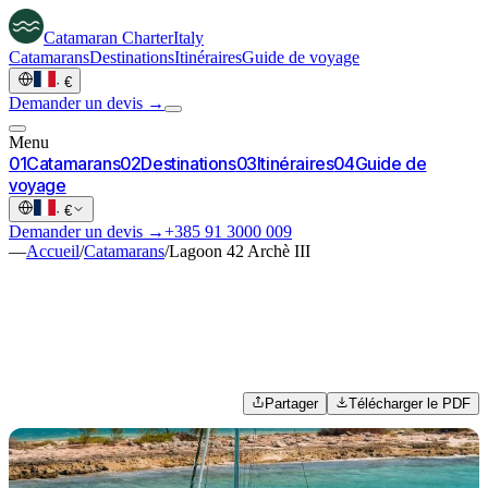
Catamaran
Charter
Italy
Catamarans
Destinations
Itinéraires
Guide de voyage
·
€
Demander un devis →
Menu
0
1
Catamarans
0
2
Destinations
0
3
Itinéraires
0
4
Guide de
voyage
·
€
Demander un devis →
+385 91 3000 009
—
Accueil
/
Catamarans
/
Lagoon 42 Archè III
Partager
Télécharger le PDF