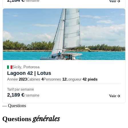
/ semaine
Voir
Sicily, Portorosa
Lagoon 42
| Lotus
Année
2023
Cabines
4
Personnes
12
Longueur
42 pieds
Tarif par semaine
2,189 €
/ semaine
Voir
— Questions
générales
Questions