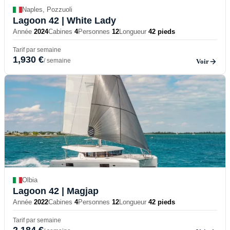
Naples, Pozzuoli
Lagoon 42
| White Lady
Année
2024
Cabines
4
Personnes
12
Longueur
42 pieds
Tarif par semaine
1,930 €
/ semaine
Voir
Olbia
Lagoon 42
| Magjap
Année
2022
Cabines
4
Personnes
12
Longueur
42 pieds
Tarif par semaine
2,184 €