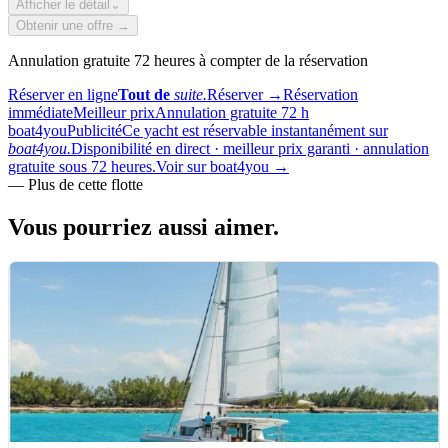
Afficher le détail
⌄
Obtenir une offre →
Annulation gratuite 72 heures à compter de la réservation
Réserver en ligne
Tout de
suite.
Réserver
→
Réservation
immédiate
Meilleur prix
Annulation gratuite 72 h
boat4you
Publicité
Ce yacht est réservable instantanément sur
boat4you.
Disponibilité en direct · meilleur prix garanti · annulation
gratuite sous 72 heures.
Voir sur boat4you
→
—
Plus de cette flotte
Vous pourriez aussi
aimer.