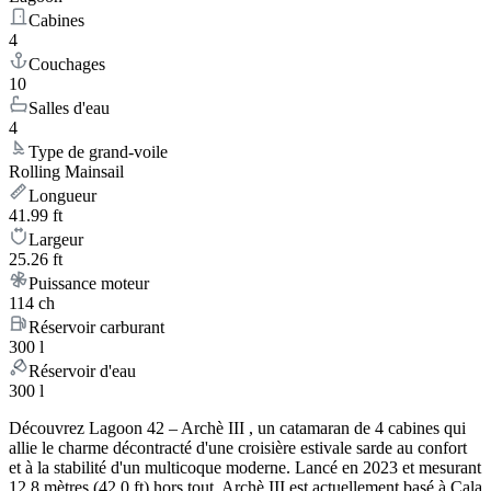
Cabines
4
Couchages
10
Salles d'eau
4
Type de grand-voile
Rolling Mainsail
Longueur
41.99 ft
Largeur
25.26 ft
Puissance moteur
114 ch
Réservoir carburant
300 l
Réservoir d'eau
300 l
Découvrez Lagoon 42 – Archè III , un catamaran de 4 cabines qui
allie le charme décontracté d'une croisière estivale sarde au confort
et à la stabilité d'un multicoque moderne. Lancé en 2023 et mesurant
12.8 mètres (42.0 ft) hors tout, Archè III est actuellement basé à Cala