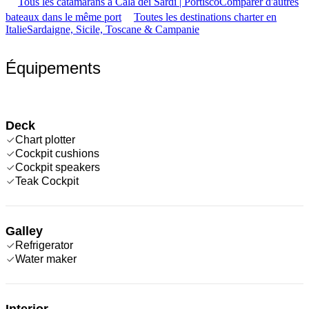
Tous les catamarans à Cala dei Sardi | Portisco
Comparer d'autres
bateaux dans le même port
Toutes les destinations charter en
Italie
Sardaigne, Sicile, Toscane & Campanie
Équipements
Deck
Chart plotter
Cockpit cushions
Cockpit speakers
Teak Cockpit
Galley
Refrigerator
Water maker
Interior