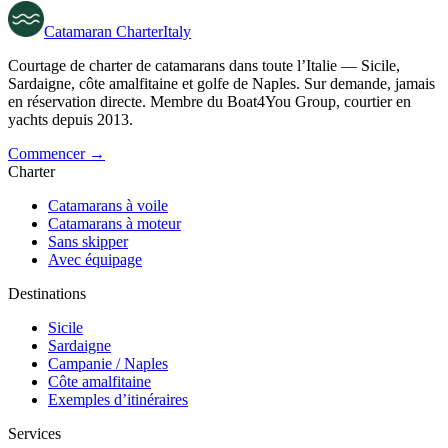
Catamaran
Charter
Italy
Courtage de charter de catamarans dans toute l’Italie — Sicile,
Sardaigne, côte amalfitaine et golfe de Naples. Sur demande, jamais
en réservation directe. Membre du Boat4You Group, courtier en
yachts depuis 2013.
Commencer →
Charter
Catamarans à voile
Catamarans à moteur
Sans skipper
Avec équipage
Destinations
Sicile
Sardaigne
Campanie / Naples
Côte amalfitaine
Exemples d’itinéraires
Services