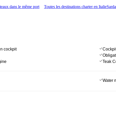
teaux dans le même port
Toutes les destinations charter en Italie
Sarda
in cockpit
Cockpi
Obligat
gine
Teak C
Water 