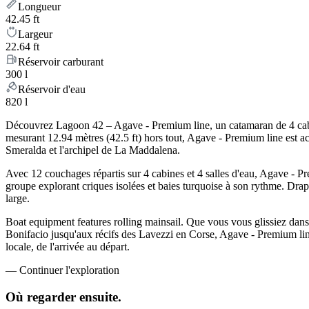
Longueur
42.45 ft
Largeur
22.64 ft
Réservoir carburant
300 l
Réservoir d'eau
820 l
Découvrez Lagoon 42 – Agave - Premium line, un catamaran de 4 cabines
mesurant 12.94 mètres (42.5 ft) hors tout, Agave - Premium line est a
Smeralda et l'archipel de La Maddalena.
Avec 12 couchages répartis sur 4 cabines et 4 salles d'eau, Agave - P
groupe explorant criques isolées et baies turquoise à son rythme. Draps,
large.
Boat equipment features rolling mainsail. Que vous vous glissiez dans l
Bonifacio jusqu'aux récifs des Lavezzi en Corse, Agave - Premium line
locale, de l'arrivée au départ.
—
Continuer l'exploration
Où regarder
ensuite.