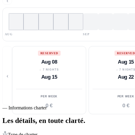
‹
AUG
SEP
RESERVED
RESERVED
Aug 08
Aug 15
↓ 7 NIGHTS
↓ 7 NIGHT
‹
Aug 15
Aug 22
PER WEEK
PER WEEK
0 €
0 €
—
Informations charter
Les détails,
en toute clarté.
Type de charter