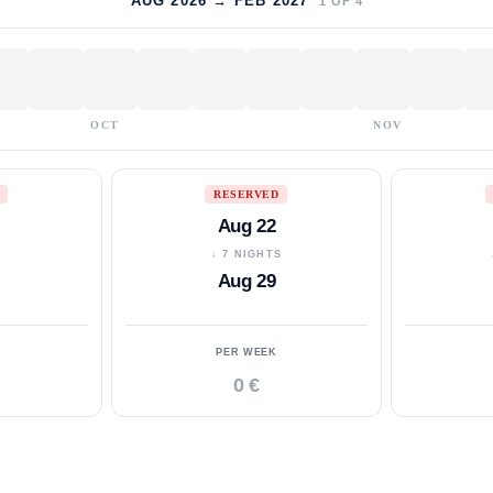
AUG 2026 → FEB 2027
1
OF
4
OCT
NOV
RESERVED
Aug 22
S
↓ 7 NIGHTS
Aug 29
PER WEEK
0 €