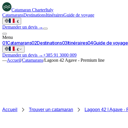
Catamaran
Charter
Italy
Catamarans
Destinations
Itinéraires
Guide de voyage
·
€
Demander un devis →
Menu
0
1
Catamarans
0
2
Destinations
0
3
Itinéraires
0
4
Guide de voyage
·
€
Demander un devis →
+385 91 3000 009
—
Accueil
/
Catamarans
/
Lagoon 42 Agave - Premium line
Accueil
Trouver un catamaran
Lagoon 42 | Agave - 