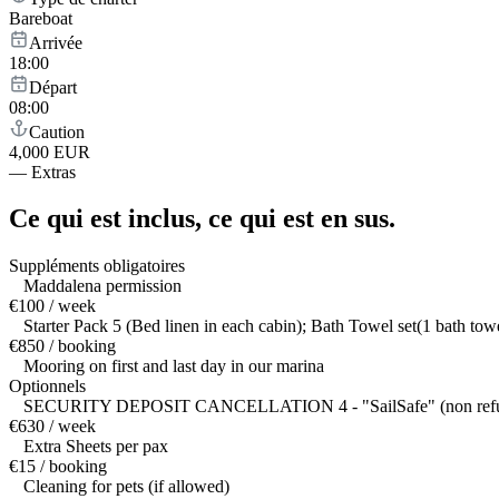
Bareboat
Arrivée
18:00
Départ
08:00
Caution
4,000 EUR
—
Extras
Ce qui est inclus,
ce qui est en sus.
Suppléments obligatoires
Maddalena permission
€100 / week
Starter Pack 5 (Bed linen in each cabin); Bath Towel set(1 bath to
€850 / booking
Mooring on first and last day in our marina
Optionnels
SECURITY DEPOSIT CANCELLATION 4 - "SailSafe" (non refundable da
€630 / week
Extra Sheets per pax
€15 / booking
Cleaning for pets (if allowed)