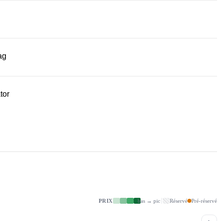
ag
tor
PRIX
bas → pic
Réservé
Pré-réservé