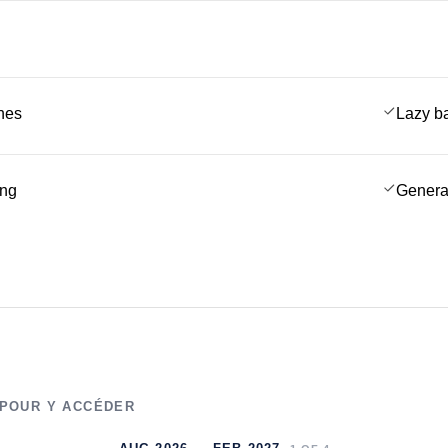
ches
Lazy b
ing
Genera
 POUR Y ACCÉDER