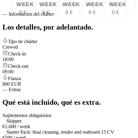
WEEK
WEEK
WEEK
WEEK
WEEK
0 €
0 €
0 €
0 €
0 €
—
Información del chárter
Los detalles,
por adelantado.
Tipo de chárter
Crewed
Check-in
18:00
Check-out
09:00
Fianza
800 EUR
—
Extras
Qué está incluido,
qué es extra.
Suplementos obligatorios
Skipper
€1,600 / week
Starter Pack: final cleaning, tender and outboard 15 CV
€590 / week