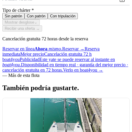
Tipo de chárter
*
Sin patrón
Con patrón
Con tripulación
Mostrar desglose
⌄
Recibir una oferta →
Cancelación gratuita 72 horas desde la reserva
Reservar en línea
Ahora
mismo.
Reservar
→
Reserva
inmediata
Mejor precio
Cancelación gratuita 72 h
boat4you
Publicidad
Este yate se puede reservar al instante en
boat4you.
Disponibilidad en tiempo real · garantía del mejor precio ·
cancelación gratuita en 72 horas.
Verlo en boat4you
→
—
Más de esta flota
También podría
gustarte.