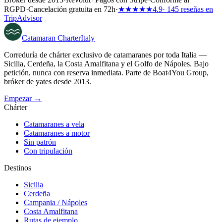
RGPD
·
Cancelación gratuita en 72h
·
★★★★★
4.9
· 145 reseñas en
TripAdvisor
Catamaran
Charter
Italy
Correduría de chárter exclusivo de catamaranes por toda Italia —
Sicilia, Cerdeña, la Costa Amalfitana y el Golfo de Nápoles. Bajo
petición, nunca con reserva inmediata. Parte de Boat4You Group,
bróker de yates desde 2013.
Empezar →
Chárter
Catamaranes a vela
Catamaranes a motor
Sin patrón
Con tripulación
Destinos
Sicilia
Cerdeña
Campania / Nápoles
Costa Amalfitana
Rutas de ejemplo