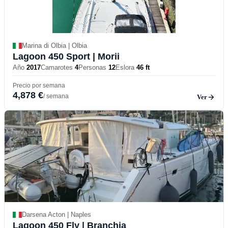
Marina di Olbia | Olbia
Lagoon 450 Sport
| Morii
Año
2017
Camarotes
4
Personas
12
Eslora
46 ft
Precio por semana
4,878 €
/ semana
Ver
Darsena Acton | Naples
Lagoon 450 Fly
| Branchia