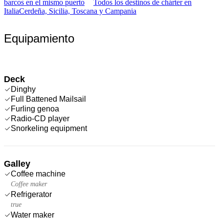
barcos en el mismo puerto
Todos los destinos de chárter en
Italia
Cerdeña, Sicilia, Toscana y Campania
Equipamiento
Deck
Dinghy
Full Battened Mailsail
Furling genoa
Radio-CD player
Snorkeling equipment
Galley
Coffee machine
Coffee maker
Refrigerator
true
Water maker