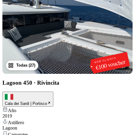
NEW CLIENTS
€100 voucher
Todas (27)
1
/
27
Lagoon 450
·
Rivincita
Cala dei Sardi | Portisco
Año
2019
Astillero
Lagoon
Camarotes