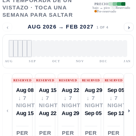
LA TEMPORADA DE UN
PRECIO
VISTAZO · TOCA UNA
bajo → pico
Reservado
Pre-reservado
SEMANA PARA SALTAR
‹
›
AUG 2026 → FEB 2027
1
OF
4
AUG
SEP
OCT
NOV
DEC
JAN
RESERVED
RESERVED
RESERVED
RESERVED
RESERVED
Aug 08
Aug 15
Aug 22
Aug 29
Sep 05
↓ 7
↓ 7
↓ 7
↓ 7
↓ 7
NIGHTS
NIGHTS
NIGHTS
NIGHTS
NIGHTS
‹
›
Aug 15
Aug 22
Aug 29
Sep 05
Sep 12
PER
PER
PER
PER
PER