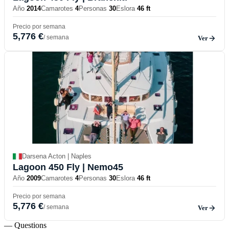
Año
2014
Camarotes
4
Personas
30
Eslora
46 ft
Precio por semana
5,776 €
/ semana
Ver
Darsena Acton | Naples
Lagoon 450 Fly
| Nemo45
Año
2009
Camarotes
4
Personas
30
Eslora
46 ft
Precio por semana
5,776 €
/ semana
Ver
— Questions