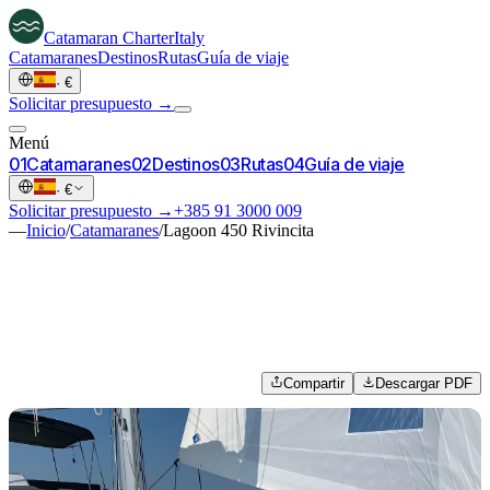
Catamaran
Charter
Italy
Catamaranes
Destinos
Rutas
Guía de viaje
·
€
Solicitar presupuesto →
Menú
0
1
Catamaranes
0
2
Destinos
0
3
Rutas
0
4
Guía de viaje
·
€
Solicitar presupuesto →
+385 91 3000 009
—
Inicio
/
Catamaranes
/
Lagoon 450 Rivincita
Compartir
Descargar PDF