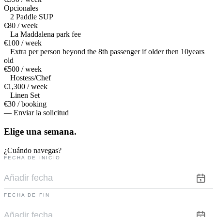
Opcionales
2 Paddle SUP
€80 / week
La Maddalena park fee
€100 / week
Extra per person beyond the 8th passenger if older then 10years
old
€500 / week
Hostess/Chef
€1,300 / week
Linen Set
€30 / booking
— Enviar la solicitud
Elige una
semana.
¿Cuándo navegas?
FECHA DE INICIO
FECHA DE FIN