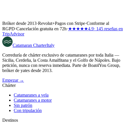
Bróker desde 2013
·
Revolut
+
Pagos con Stripe
·
Conforme al
RGPD
·
Cancelación gratuita en 72h
·
★★★★★
4.9
· 145 reseñas en
TripAdvisor
Catamaran
Charter
Italy
Correduría de chárter exclusivo de catamaranes por toda Italia —
Sicilia, Cerdeña, la Costa Amalfitana y el Golfo de Nápoles. Bajo
petición, nunca con reserva inmediata. Parte de Boat4You Group,
bróker de yates desde 2013.
Empezar →
Chárter
Catamaranes a vela
Catamaranes a motor
Sin patrón
Con tripulación
Destinos