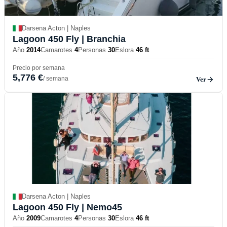
Darsena Acton | Naples
Lagoon 450 Fly
| Branchia
Año
2014
Camarotes
4
Personas
30
Eslora
46 ft
Precio por semana
5,776 €
/ semana
Ver
Darsena Acton | Naples
Lagoon 450 Fly
| Nemo45
Año
2009
Camarotes
4
Personas
30
Eslora
46 ft