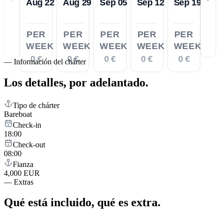
Aug 22
Aug 29
Sep 05
Sep 12
Sep 19
PER
PER
PER
PER
PER
WEEK
WEEK
WEEK
WEEK
WEEK
0 €
0 €
0 €
0 €
0 €
—
Información del chárter
Los detalles,
por adelantado.
Tipo de chárter
Bareboat
Check-in
18:00
Check-out
08:00
Fianza
4,000 EUR
—
Extras
Qué está incluido,
qué es extra.