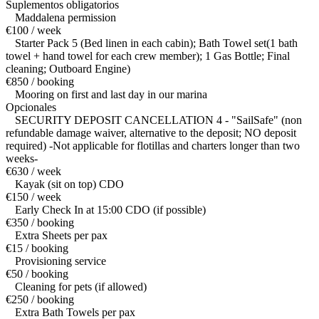
Suplementos obligatorios
Maddalena permission
€100 / week
Starter Pack 5 (Bed linen in each cabin); Bath Towel set(1 bath
towel + hand towel for each crew member); 1 Gas Bottle; Final
cleaning; Outboard Engine)
€850 / booking
Mooring on first and last day in our marina
Opcionales
SECURITY DEPOSIT CANCELLATION 4 - "SailSafe" (non
refundable damage waiver, alternative to the deposit; NO deposit
required) -Not applicable for flotillas and charters longer than two
weeks-
€630 / week
Kayak (sit on top) CDO
€150 / week
Early Check In at 15:00 CDO (if possible)
€350 / booking
Extra Sheets per pax
€15 / booking
Provisioning service
€50 / booking
Cleaning for pets (if allowed)
€250 / booking
Extra Bath Towels per pax