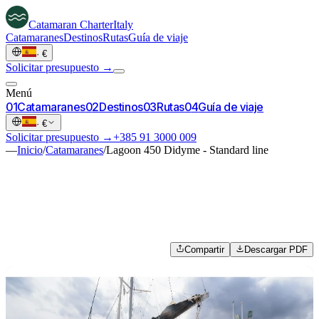
Catamaran
Charter
Italy
Catamaranes
Destinos
Rutas
Guía de viaje
·
€
Solicitar presupuesto →
Menú
0
1
Catamaranes
0
2
Destinos
0
3
Rutas
0
4
Guía de viaje
·
€
Solicitar presupuesto →
+385 91 3000 009
—
Inicio
/
Catamaranes
/
Lagoon 450 Didyme - Standard line
Compartir
Descargar PDF