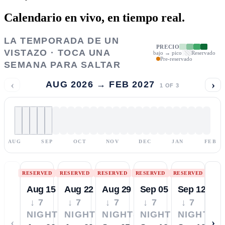
Calendario en vivo,
en tiempo real.
LA TEMPORADA DE UN
PRECIO
VISTAZO · TOCA UNA
bajo → pico
Reservado
Pre-reservado
SEMANA PARA SALTAR
‹
›
AUG 2026 → FEB 2027
1
OF
3
AUG
SEP
OCT
NOV
DEC
JAN
FEB
RESERVED
RESERVED
RESERVED
RESERVED
RESERVED
Aug 15
Aug 22
Aug 29
Sep 05
Sep 12
↓ 7
↓ 7
↓ 7
↓ 7
↓ 7
NIGHTS
NIGHTS
NIGHTS
NIGHTS
NIGHTS
‹
›