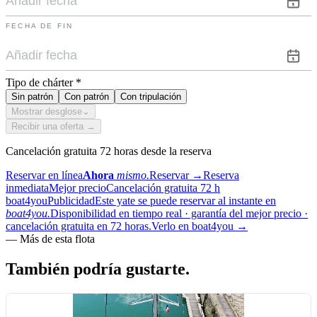
FECHA DE FIN
Tipo de chárter
*
Sin patrón
Con patrón
Con tripulación
Mostrar desglose
⌄
Recibir una oferta →
Cancelación gratuita 72 horas desde la reserva
Reservar en línea
Ahora
mismo.
Reservar
→
Reserva
inmediata
Mejor precio
Cancelación gratuita 72 h
boat4you
Publicidad
Este yate se puede reservar al instante en
boat4you.
Disponibilidad en tiempo real · garantía del mejor precio ·
cancelación gratuita en 72 horas.
Verlo en boat4you
→
—
Más de esta flota
También podría
gustarte.