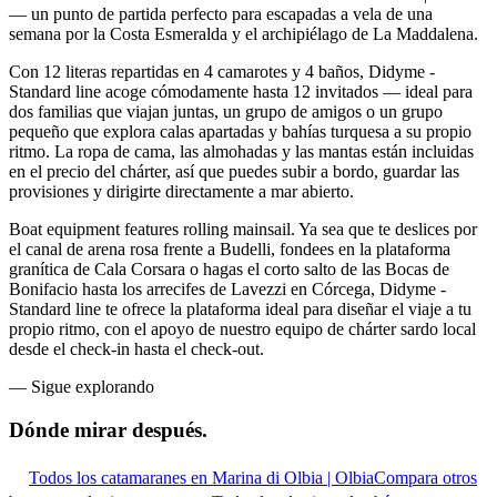
— un punto de partida perfecto para escapadas a vela de una
semana por la Costa Esmeralda y el archipiélago de La Maddalena.
Con 12 literas repartidas en 4 camarotes y 4 baños, Didyme -
Standard line acoge cómodamente hasta 12 invitados — ideal para
dos familias que viajan juntas, un grupo de amigos o un grupo
pequeño que explora calas apartadas y bahías turquesa a su propio
ritmo. La ropa de cama, las almohadas y las mantas están incluidas
en el precio del chárter, así que puedes subir a bordo, guardar las
provisiones y dirigirte directamente a mar abierto.
Boat equipment features rolling mainsail. Ya sea que te deslices por
el canal de arena rosa frente a Budelli, fondees en la plataforma
granítica de Cala Corsara o hagas el corto salto de las Bocas de
Bonifacio hasta los arrecifes de Lavezzi en Córcega, Didyme -
Standard line te ofrece la plataforma ideal para diseñar el viaje a tu
propio ritmo, con el apoyo de nuestro equipo de chárter sardo local
desde el check-in hasta el check-out.
—
Sigue explorando
Dónde mirar
después.
Todos los catamaranes en Marina di Olbia | Olbia
Compara otros