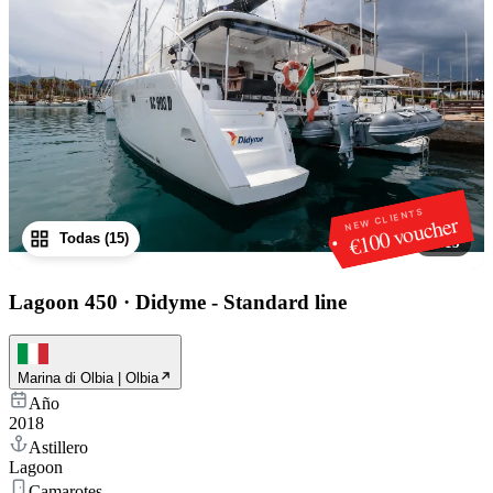
NEW CLIENTS
€100 voucher
Todas (15)
1
/
15
Lagoon 450
·
Didyme - Standard line
Marina di Olbia | Olbia
Año
2018
Astillero
Lagoon
Camarotes