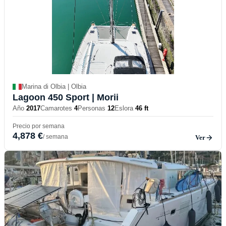
Marina di Olbia | Olbia
Lagoon 450 Sport
| Morii
Año
2017
Camarotes
4
Personas
12
Eslora
46 ft
Precio por semana
4,878 €
/ semana
Ver