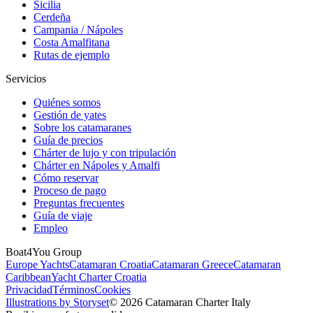
Sicilia
Cerdeña
Campania / Nápoles
Costa Amalfitana
Rutas de ejemplo
Servicios
Quiénes somos
Gestión de yates
Sobre los catamaranes
Guía de precios
Chárter de lujo y con tripulación
Chárter en Nápoles y Amalfi
Cómo reservar
Proceso de pago
Preguntas frecuentes
Guía de viaje
Empleo
Boat4You Group
Europe Yachts
Catamaran Croatia
Catamaran Greece
Catamaran
Caribbean
Yacht Charter Croatia
Privacidad
Términos
Cookies
Illustrations by Storyset
© 2026 Catamaran Charter Italy