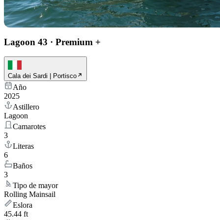
Lagoon 43
·
Premium +
Cala dei Sardi | Portisco
Año
2025
Astillero
Lagoon
Camarotes
3
Literas
6
Baños
3
Tipo de mayor
Rolling Mainsail
Eslora
45.44 ft