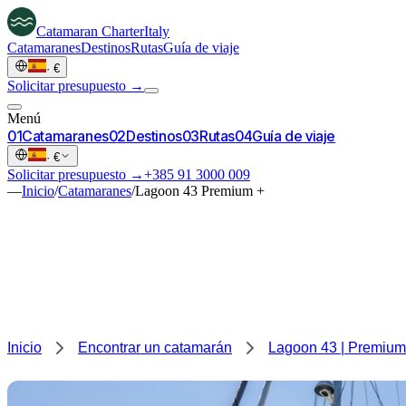
Catamaran
Charter
Italy
Catamaranes
Destinos
Rutas
Guía de viaje
·
€
Solicitar presupuesto →
Menú
0
1
Catamaranes
0
2
Destinos
0
3
Rutas
0
4
Guía de viaje
·
€
Solicitar presupuesto →
+385 91 3000 009
—
Inicio
/
Catamaranes
/
Lagoon 43 Premium +
Inicio
Encontrar un catamarán
Lagoon 43 | Premium