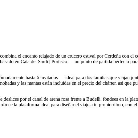
bina el encanto relajado de un crucero estival por Cerdeña con el co
 basado en Cala dei Sardi | Portisco — un punto de partida perfecto pa
cómodamente hasta 6 invitados — ideal para dos familias que viajan ju
ohadas y las mantas están incluidas en el precio del chárter, así que pu
te deslices por el canal de arena rosa frente a Budelli, fondees en la pl
frece la plataforma ideal para diseñar el viaje a tu propio ritmo, con e