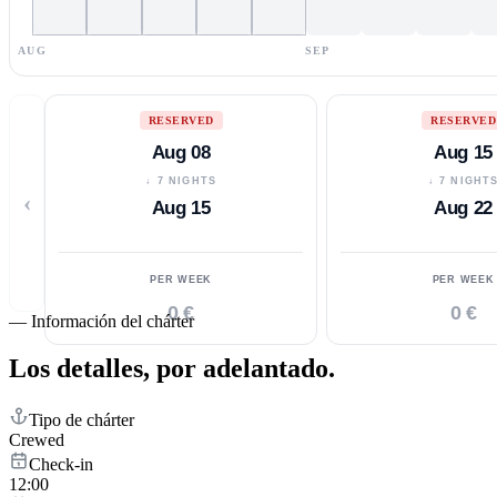
AUG
SEP
RESERVED
RESERVED
Aug 08
Aug 15
↓ 7 NIGHTS
↓ 7 NIGHT
‹
Aug 15
Aug 22
PER WEEK
PER WEEK
0 €
0 €
—
Información del chárter
Los detalles,
por adelantado.
Tipo de chárter
Crewed
Check-in
12:00