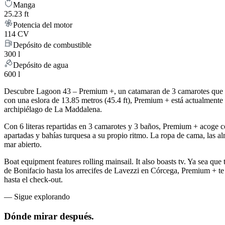
Manga
25.23 ft
Potencia del motor
114 CV
Depósito de combustible
300 l
Depósito de agua
600 l
Descubre Lagoon 43 – Premium +, un catamaran de 3 camarotes que com
con una eslora de 13.85 metros (45.4 ft), Premium + está actualmente
archipiélago de La Maddalena.
Con 6 literas repartidas en 3 camarotes y 3 baños, Premium + acoge 
apartadas y bahías turquesa a su propio ritmo. La ropa de cama, las alm
mar abierto.
Boat equipment features rolling mainsail. It also boasts tv. Ya sea que 
de Bonifacio hasta los arrecifes de Lavezzi en Córcega, Premium + te o
hasta el check-out.
—
Sigue explorando
Dónde mirar
después.