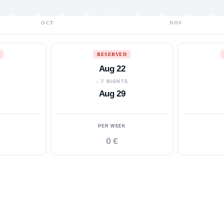
OCT
NOV
RESERVED
Aug 22
S
↓ 7 NIGHTS
Aug 29
PER WEEK
0 €