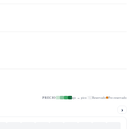
PRECIO
bajo → pico
Reservado
Pre-reservado
›