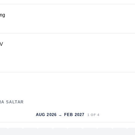
ing
TV
RA SALTAR
AUG 2026 → FEB 2027
1
OF
4