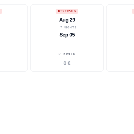
RESERVED
Aug 29
S
↓ 7 NIGHTS
Sep 05
PER WEEK
0 €