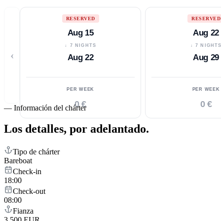
RESERVED
RESERVED
Aug 15
Aug 22
↓ 7 NIGHTS
↓ 7 NIGHT
‹
Aug 22
Aug 29
PER WEEK
PER WEEK
0 €
0 €
—
Información del chárter
Los detalles,
por adelantado.
Tipo de chárter
Bareboat
Check-in
18:00
Check-out
08:00
Fianza
3,500 EUR