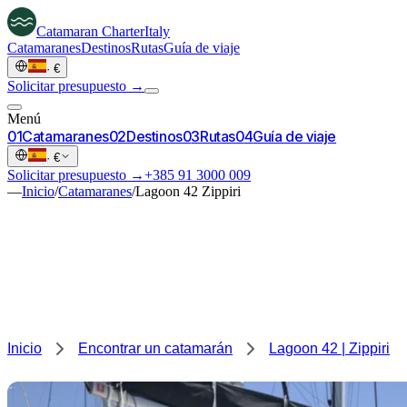
Catamaran
Charter
Italy
Catamaranes
Destinos
Rutas
Guía de viaje
·
€
Solicitar presupuesto →
Menú
0
1
Catamaranes
0
2
Destinos
0
3
Rutas
0
4
Guía de viaje
·
€
Solicitar presupuesto →
+385 91 3000 009
—
Inicio
/
Catamaranes
/
Lagoon 42 Zippiri
Inicio
Encontrar un catamarán
Lagoon 42 | Zippiri