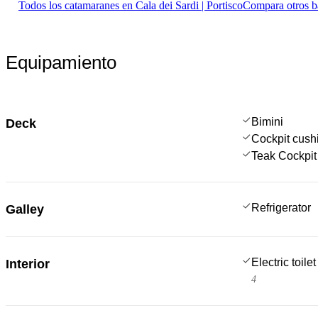
Todos los catamaranes en Cala dei Sardi | Portisco
Compara otros b
Equipamiento
Bimini
Deck
Cockpit cush
Teak Cockpit
Refrigerator
Galley
Electric toilet
Interior
4