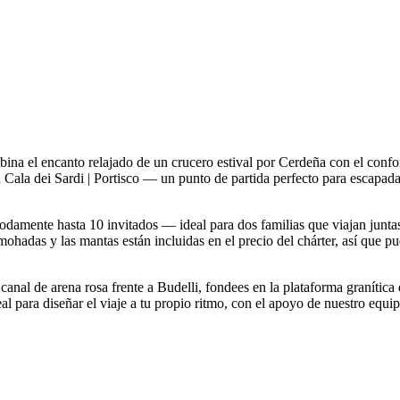
na el encanto relajado de un crucero estival por Cerdeña con el confo
en Cala dei Sardi | Portisco — un punto de partida perfecto para escapa
modamente hasta 10 invitados — ideal para dos familias que viajan jun
ohadas y las mantas están incluidas en el precio del chárter, así que pu
 canal de arena rosa frente a Budelli, fondees en la plataforma granític
eal para diseñar el viaje a tu propio ritmo, con el apoyo de nuestro equi