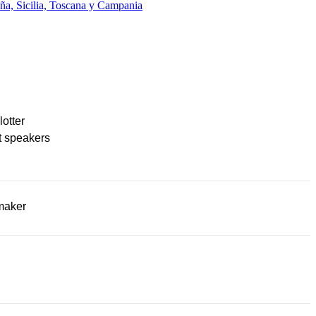
ña, Sicilia, Toscana y Campania
lotter
t speakers
maker