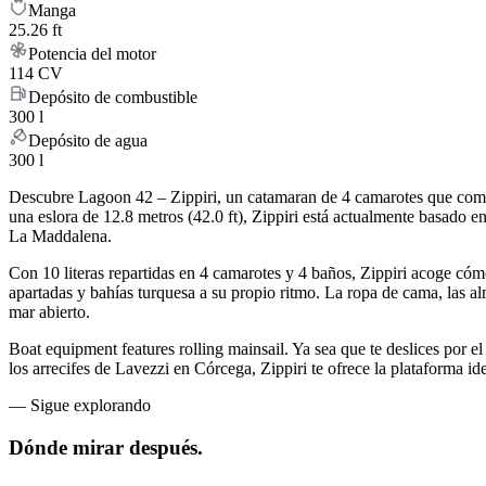
Manga
25.26 ft
Potencia del motor
114 CV
Depósito de combustible
300 l
Depósito de agua
300 l
Descubre Lagoon 42 – Zippiri, un catamaran de 4 camarotes que combi
una eslora de 12.8 metros (42.0 ft), Zippiri está actualmente basado 
La Maddalena.
Con 10 literas repartidas en 4 camarotes y 4 baños, Zippiri acoge có
apartadas y bahías turquesa a su propio ritmo. La ropa de cama, las alm
mar abierto.
Boat equipment features rolling mainsail. Ya sea que te deslices por el
los arrecifes de Lavezzi en Córcega, Zippiri te ofrece la plataforma id
—
Sigue explorando
Dónde mirar
después.