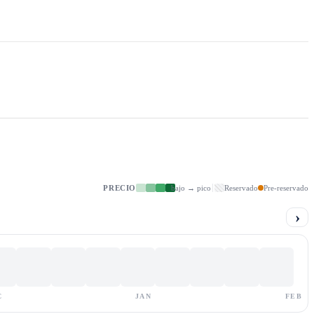
PRECIO
bajo → pico
Reservado
Pre-reservado
›
C
JAN
FEB