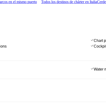
arcos en el mismo puerto
Todos los destinos de chárter en Italia
Cerde
Chart p
ions
Cockpi
Water 