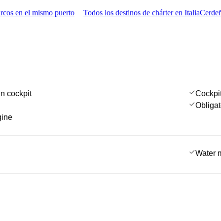
rcos en el mismo puerto
Todos los destinos de chárter en Italia
Cerdeñ
in cockpit
Cockpi
Obligat
gine
Water 