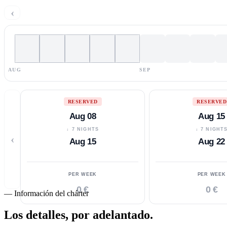
‹
AUG
SEP
RESERVED
RESERVED
Aug 08
Aug 15
↓ 7 NIGHTS
↓ 7 NIGHT
‹
Aug 15
Aug 22
PER WEEK
PER WEEK
0 €
0 €
—
Información del chárter
Los detalles,
por adelantado.