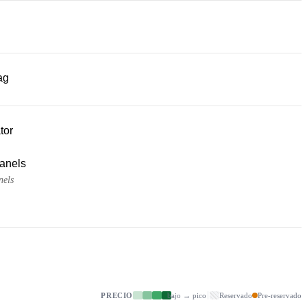
ag
tor
panels
nels
PRECIO
bajo → pico
Reservado
Pre-reservado