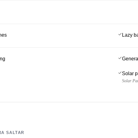
ches
Lazy b
ing
Genera
Solar 
Solar Pa
RA SALTAR