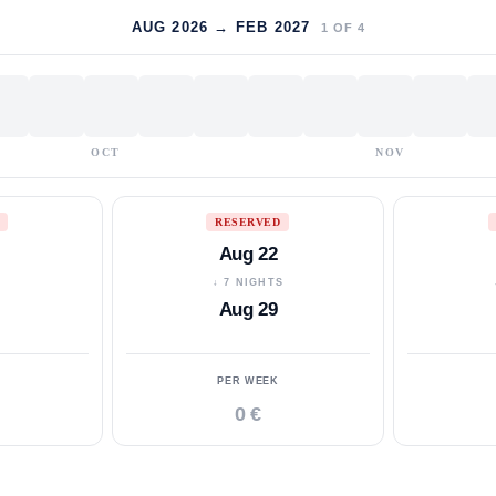
AUG 2026 → FEB 2027
1
OF
4
OCT
NOV
RESERVED
Aug 22
S
↓ 7 NIGHTS
Aug 29
PER WEEK
0 €