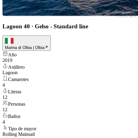
Lagoon 40
·
Gelso - Standard line
Marina di Olbia | Olbia
Año
2019
Astillero
Lagoon
Camarotes
4
Literas
12
Personas
12
Baños
4
Tipo de mayor
Rolling Mainsail