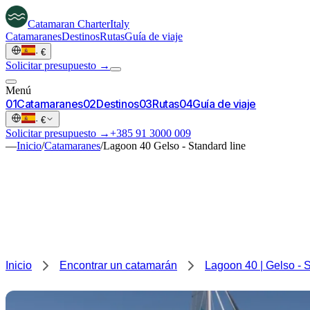
Catamaran
Charter
Italy
Catamaranes
Destinos
Rutas
Guía de viaje
·
€
Solicitar presupuesto →
Menú
0
1
Catamaranes
0
2
Destinos
0
3
Rutas
0
4
Guía de viaje
·
€
Solicitar presupuesto →
+385 91 3000 009
—
Inicio
/
Catamaranes
/
Lagoon 40 Gelso - Standard line
Inicio
Encontrar un catamarán
Lagoon 40 | Gelso - S