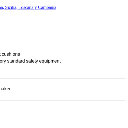
a, Sicilia, Toscana y Campania
t cushions
ory standard safety equipment
maker