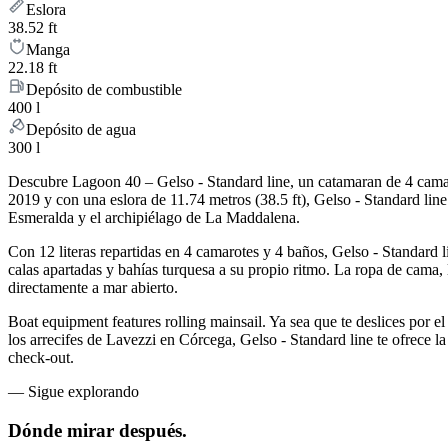
Eslora
38.52 ft
Manga
22.18 ft
Depósito de combustible
400 l
Depósito de agua
300 l
Descubre Lagoon 40 – Gelso - Standard line, un catamaran de 4 camar
2019 y con una eslora de 11.74 metros (38.5 ft), Gelso - Standard lin
Esmeralda y el archipiélago de La Maddalena.
Con 12 literas repartidas en 4 camarotes y 4 baños, Gelso - Standard
calas apartadas y bahías turquesa a su propio ritmo. La ropa de cama, l
directamente a mar abierto.
Boat equipment features rolling mainsail. Ya sea que te deslices por el
los arrecifes de Lavezzi en Córcega, Gelso - Standard line te ofrece la
check-out.
—
Sigue explorando
Dónde mirar
después.