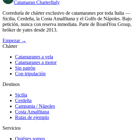
Catamaran
Charter
Italy
Correduría de chárter exclusivo de catamaranes por toda Italia —
Sicilia, Cerdeña, la Costa Amalfitana y el Golfo de Nápoles. Bajo
petición, nunca con reserva inmediata. Parte de Boat4You Group,
bróker de yates desde 2013.
Empezar →
Chárter
Catamaranes a vela
Catamaranes a motor
Sin patrón
Con tripulación
Destinos
Sicilia
Cerdeña
Campania / Nápoles
Costa Amalfitana
Rutas de ejemplo
Servicios
Quiénes somos