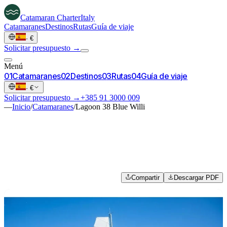
Catamaran
Charter
Italy
Catamaranes
Destinos
Rutas
Guía de viaje
·
€
Solicitar presupuesto →
Menú
0
1
Catamaranes
0
2
Destinos
0
3
Rutas
0
4
Guía de viaje
·
€
Solicitar presupuesto →
+385 91 3000 009
—
Inicio
/
Catamaranes
/
Lagoon 38 Blue Willi
Compartir
Descargar PDF