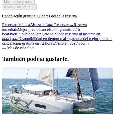
Mostrar desglose
⌄
Recibir una oferta →
Cancelación gratuita 72 horas desde la reserva
Reservar en línea
Ahora
mismo.
Reservar
→
Reserva
inmediata
Mejor precio
Cancelación gratuita 72 h
boat4you
Publicidad
Este yate se puede reservar al instante en
boat4you.
Disponibilidad en tiempo real · garantía del mejor precio ·
cancelación gratuita en 72 horas.
Verlo en boat4you
→
—
Más de esta flota
También podría
gustarte.