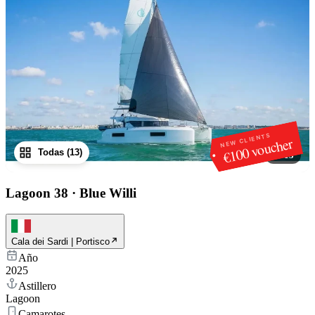
NEW CLIENTS
€100 voucher
Todas (13)
1
/
13
Lagoon 38
·
Blue Willi
Cala dei Sardi | Portisco
Año
2025
Astillero
Lagoon
Camarotes