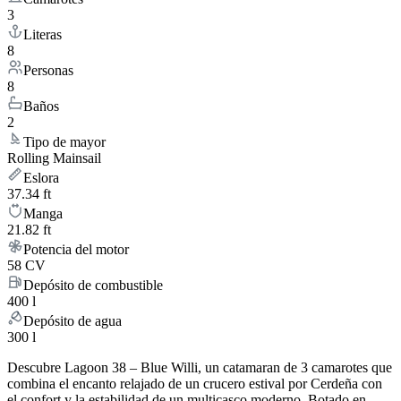
3
Literas
8
Personas
8
Baños
2
Tipo de mayor
Rolling Mainsail
Eslora
37.34 ft
Manga
21.82 ft
Potencia del motor
58 CV
Depósito de combustible
400 l
Depósito de agua
300 l
Descubre Lagoon 38 – Blue Willi, un catamaran de 3 camarotes que
combina el encanto relajado de un crucero estival por Cerdeña con
el confort y la estabilidad de un multicasco moderno. Botado en