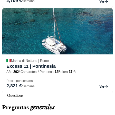
2,709 €
/ semana
Ver
Marina di Nettuno | Rome
Excess 11
| Pontinesia
Año
2024
Camarotes
4
Personas
12
Eslora
37 ft
Precio por semana
2,821 €
/ semana
Ver
— Questions
generales
Preguntas