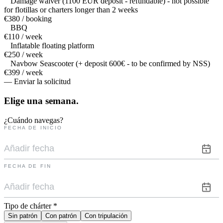
Damage waiver (1100 EUR deposit - refundable) - not possible
for flotillas or charters longer than 2 weeks
€380 / booking
BBQ
€110 / week
Inflatable floating platform
€250 / week
Navbow Seascooter (+ deposit 600€ - to be confirmed by NSS)
€399 / week
— Enviar la solicitud
Elige una
semana.
¿Cuándo navegas?
FECHA DE INICIO
FECHA DE FIN
Tipo de chárter
*
Sin patrón
Con patrón
Con tripulación