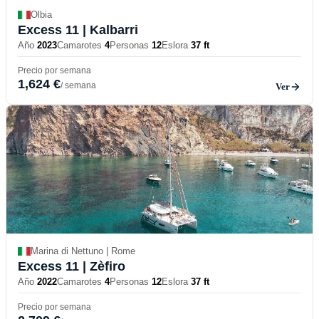
Olbia
Excess 11
| Kalbarri
Año
2023
Camarotes
4
Personas
12
Eslora
37 ft
Precio por semana
1,624 €
/ semana
Ver
Marina di Nettuno | Rome
Excess 11
| Zèfiro
Año
2022
Camarotes
4
Personas
12
Eslora
37 ft
Precio por semana