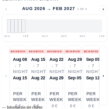
‹
›
AUG 2026 → FEB 2027
1
OF
4
AUG
SEP
OCT
NOV
DEC
JAN
RESERVED
RESERVED
RESERVED
RESERVED
RESERVED
Aug 08
Aug 15
Aug 22
Aug 29
Sep 05
↓ 7
↓ 7
↓ 7
↓ 7
↓ 7
NIGHTS
NIGHTS
NIGHTS
NIGHTS
NIGHTS
‹
›
Aug 15
Aug 22
Aug 29
Sep 05
Sep 12
PER
PER
PER
PER
PER
WEEK
WEEK
WEEK
WEEK
WEEK
0 €
0 €
0 €
0 €
0 €
—
Información del chárter