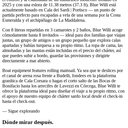
2025 y con una eslora de 11.38 metros (37.3 ft), Blue Willi está
actualmente basado en Cala dei Sardi | Portisco — un punto de
partida perfecto para escapadas a vela de una semana por la Costa
Esmeralda y el archipiélago de La Maddalena.
Con 8 literas repartidas en 3 camarotes y 2 baños, Blue Willi acoge
cómodamente hasta 8 invitados — ideal para dos familias que viajan
juntas, un grupo de amigos o un grupo pequeño que explora calas
apartadas y bahías turquesa a su propio ritmo. La ropa de cama, las
almohadas y las mantas están incluidas en el precio del chárter, así
que puedes subir a bordo, guardar las provisiones y dirigirte
directamente a mar abierto.
Boat equipment features rolling mainsail. Ya sea que te deslices por
el canal de arena rosa frente a Budelli, fondees en la plataforma
granítica de Cala Corsara o hagas el corto salto de las Bocas de
Bonifacio hasta los arrecifes de Lavezzi en Córcega, Blue Willi te
ofrece la plataforma ideal para diseñar el viaje a tu propio ritmo, con
el apoyo de nuestro equipo de chárter sardo local desde el check-in
hasta el check-out.
—
Sigue explorando
Dónde mirar
después.