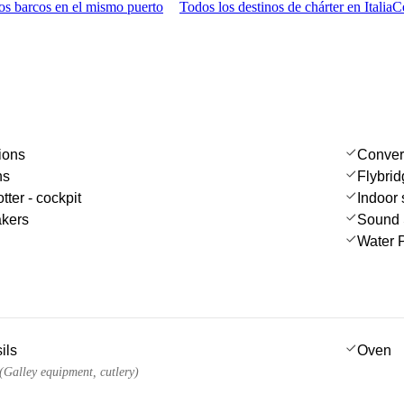
s barcos en el mismo puerto
Todos los destinos de chárter en Italia
C
ions
Convert
ns
Flybri
tter - cockpit
Indoor
akers
Sound 
Water P
ils
Oven
 (Galley equipment, cutlery)