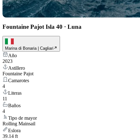
Fountaine Pajot Isla 40
·
Luna
Marina di Bonaria | Cagliari
Año
2023
Astillero
Fountaine Pajot
Camarotes
4
Literas
11
Baños
4
Tipo de mayor
Rolling Mainsail
Eslora
39.14 ft