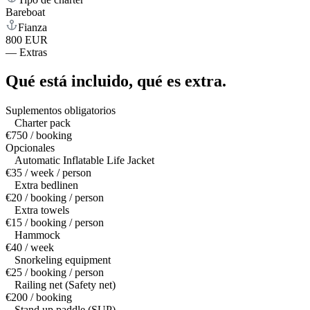
Bareboat
Fianza
800 EUR
—
Extras
Qué está incluido,
qué es extra.
Suplementos obligatorios
Charter pack
€750 / booking
Opcionales
Automatic Inflatable Life Jacket
€35 / week / person
Extra bedlinen
€20 / booking / person
Extra towels
€15 / booking / person
Hammock
€40 / week
Snorkeling equipment
€25 / booking / person
Railing net (Safety net)
€200 / booking
Stand up paddle (SUP)