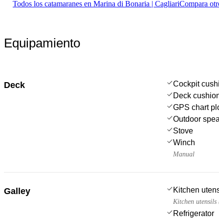
Todos los catamaranes en Marina di Bonaria | Cagliari
Compara otro
Equipamiento
Cockpit cush
Deck
Deck cushio
GPS chart plo
Outdoor spe
Stove
Winch
Manual
Kitchen utens
Galley
Kitchen utensils
Refrigerator