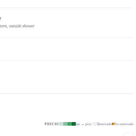
r
tern, outside shower
PRECIO
bajo → pico
Reservado
Pre-reservado