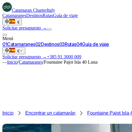
Catamaran
Charter
Italy
Catamaranes
Destinos
Rutas
Guía de viaje
·
€
Solicitar presupuesto →
Menú
0
1
Catamaranes
0
2
Destinos
0
3
Rutas
0
4
Guía de viaje
·
€
Solicitar presupuesto →
+385 91 3000 009
—
Inicio
/
Catamaranes
/
Fountaine Pajot Isla 40 Luna
Inicio
Encontrar un catamarán
Fountaine Pajot Isla 