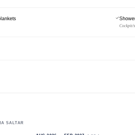
blankets
Showe
Cockpit/s
RA SALTAR