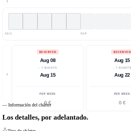
‹
AUG
SEP
RESERVED
RESERVED
Aug 08
Aug 15
↓ 7 NIGHTS
↓ 7 NIGHT
‹
Aug 15
Aug 22
PER WEEK
PER WEEK
0 €
0 €
—
Información del chárter
Los detalles,
por adelantado.
Tipo de chárter