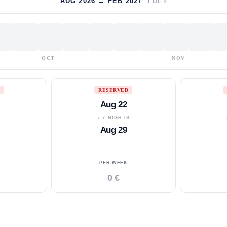
AUG 2026 → FEB 2027
1
OF
4
OCT
NOV
RESERVED
Aug 22
S
↓ 7 NIGHTS
Aug 29
PER WEEK
0 €