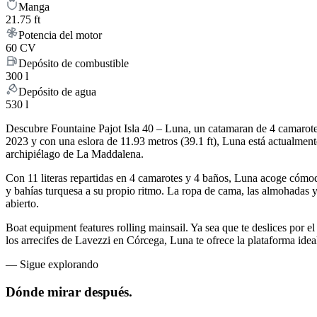
Manga
21.75 ft
Potencia del motor
60 CV
Depósito de combustible
300 l
Depósito de agua
530 l
Descubre Fountaine Pajot Isla 40 – Luna, un catamaran de 4 camarotes
2023 y con una eslora de 11.93 metros (39.1 ft), Luna está actualmen
archipiélago de La Maddalena.
Con 11 literas repartidas en 4 camarotes y 4 baños, Luna acoge cómod
y bahías turquesa a su propio ritmo. La ropa de cama, las almohadas y l
abierto.
Boat equipment features rolling mainsail. Ya sea que te deslices por el
los arrecifes de Lavezzi en Córcega, Luna te ofrece la plataforma ideal
—
Sigue explorando
Dónde mirar
después.