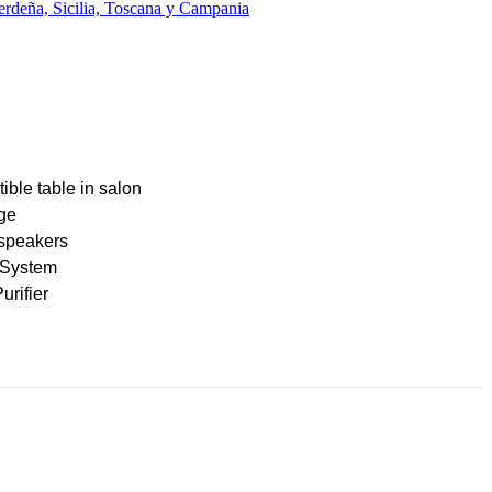
erdeña, Sicilia, Toscana y Campania
ible table in salon
dge
 speakers
System
urifier