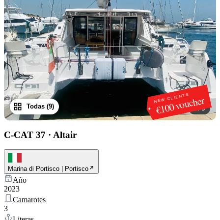
NEW CLIENTS
€100 voucher
Todas (9)
1
/
9
C-CAT 37
·
Altair
Marina di Portisco | Portisco
Año
2023
Camarotes
3
Literas