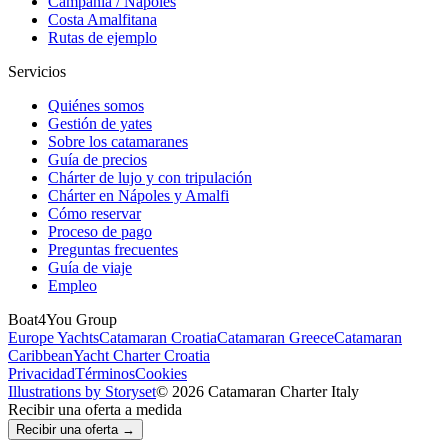
Campania / Nápoles
Costa Amalfitana
Rutas de ejemplo
Servicios
Quiénes somos
Gestión de yates
Sobre los catamaranes
Guía de precios
Chárter de lujo y con tripulación
Chárter en Nápoles y Amalfi
Cómo reservar
Proceso de pago
Preguntas frecuentes
Guía de viaje
Empleo
Boat4You Group
Europe Yachts
Catamaran Croatia
Catamaran Greece
Catamaran
Caribbean
Yacht Charter Croatia
Privacidad
Términos
Cookies
Illustrations by Storyset
© 2026 Catamaran Charter Italy
Recibir una oferta a medida
Recibir una oferta →