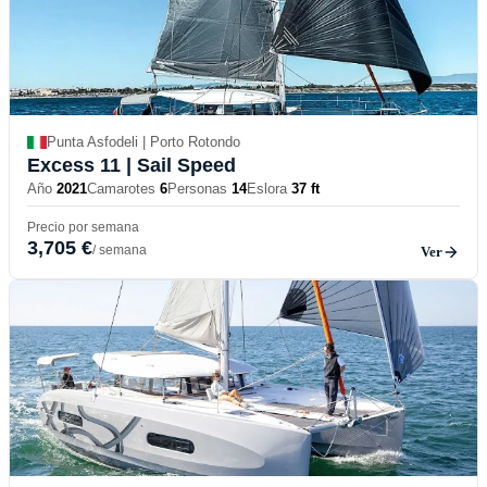
Punta Asfodeli | Porto Rotondo
Excess 11
| Sail Speed
Año
2021
Camarotes
6
Personas
14
Eslora
37 ft
Precio por semana
3,705 €
/ semana
Ver