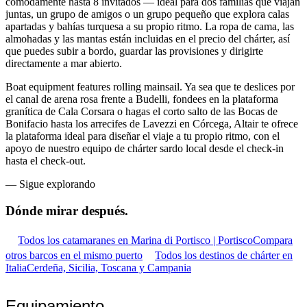
cómodamente hasta 8 invitados — ideal para dos familias que viajan
juntas, un grupo de amigos o un grupo pequeño que explora calas
apartadas y bahías turquesa a su propio ritmo. La ropa de cama, las
almohadas y las mantas están incluidas en el precio del chárter, así
que puedes subir a bordo, guardar las provisiones y dirigirte
directamente a mar abierto.
Boat equipment features rolling mainsail. Ya sea que te deslices por
el canal de arena rosa frente a Budelli, fondees en la plataforma
granítica de Cala Corsara o hagas el corto salto de las Bocas de
Bonifacio hasta los arrecifes de Lavezzi en Córcega, Altair te ofrece
la plataforma ideal para diseñar el viaje a tu propio ritmo, con el
apoyo de nuestro equipo de chárter sardo local desde el check-in
hasta el check-out.
—
Sigue explorando
Dónde mirar
después.
Todos los catamaranes en Marina di Portisco | Portisco
Compara
otros barcos en el mismo puerto
Todos los destinos de chárter en
Italia
Cerdeña, Sicilia, Toscana y Campania
Equipamiento