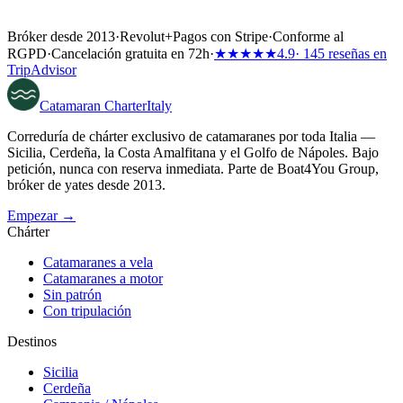
Bróker desde 2013
·
Revolut
+
Pagos con Stripe
·
Conforme al
RGPD
·
Cancelación gratuita en 72h
·
★★★★★
4.9
· 145 reseñas en
TripAdvisor
Catamaran
Charter
Italy
Correduría de chárter exclusivo de catamaranes por toda Italia —
Sicilia, Cerdeña, la Costa Amalfitana y el Golfo de Nápoles. Bajo
petición, nunca con reserva inmediata. Parte de Boat4You Group,
bróker de yates desde 2013.
Empezar →
Chárter
Catamaranes a vela
Catamaranes a motor
Sin patrón
Con tripulación
Destinos
Sicilia
Cerdeña