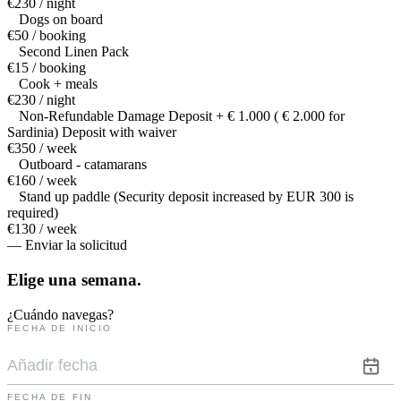
€230 / night
Dogs on board
€50 / booking
Second Linen Pack
€15 / booking
Cook + meals
€230 / night
Non-Refundable Damage Deposit + € 1.000 ( € 2.000 for
Sardinia) Deposit with waiver
€350 / week
Outboard - catamarans
€160 / week
Stand up paddle (Security deposit increased by EUR 300 is
required)
€130 / week
— Enviar la solicitud
Elige una
semana.
¿Cuándo navegas?
FECHA DE INICIO
FECHA DE FIN