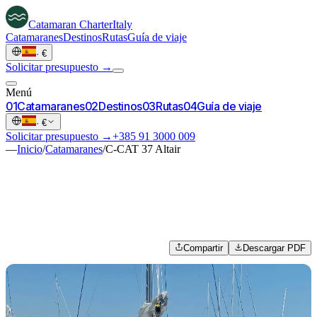
Catamaran
Charter
Italy
Catamaranes
Destinos
Rutas
Guía de viaje
·
€
Solicitar presupuesto →
Menú
0
1
Catamaranes
0
2
Destinos
0
3
Rutas
0
4
Guía de viaje
·
€
Solicitar presupuesto →
+385 91 3000 009
—
Inicio
/
Catamaranes
/
C-CAT 37 Altair
Compartir
Descargar PDF