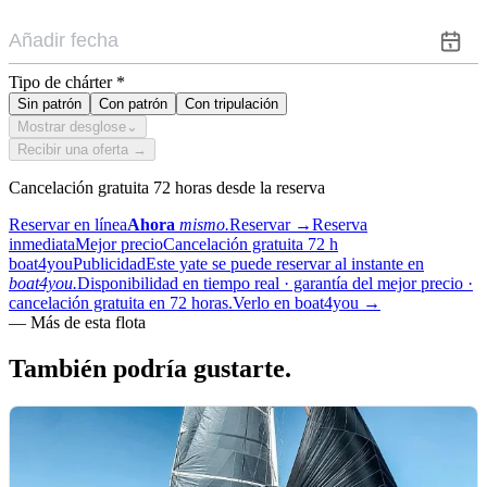
Tipo de chárter
*
Sin patrón
Con patrón
Con tripulación
Mostrar desglose
⌄
Recibir una oferta →
Cancelación gratuita 72 horas desde la reserva
Reservar en línea
Ahora
mismo.
Reservar
→
Reserva
inmediata
Mejor precio
Cancelación gratuita 72 h
boat4you
Publicidad
Este yate se puede reservar al instante en
boat4you.
Disponibilidad en tiempo real · garantía del mejor precio ·
cancelación gratuita en 72 horas.
Verlo en boat4you
→
—
Más de esta flota
También podría
gustarte.