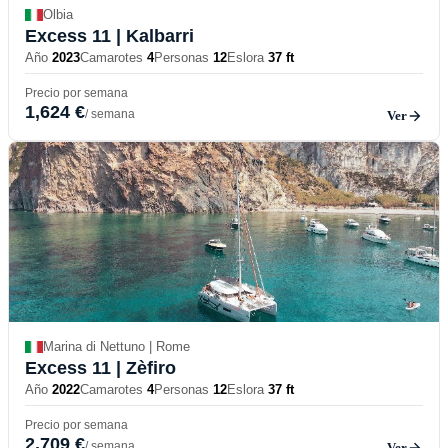
Olbia
Excess 11
| Kalbarri
Año
2023
Camarotes
4
Personas
12
Eslora
37 ft
Precio por semana
1,624 €
/ semana
Ver
Marina di Nettuno | Rome
Excess 11
| Zèfiro
Año
2022
Camarotes
4
Personas
12
Eslora
37 ft
Precio por semana
2,709 €
/ semana
Ver