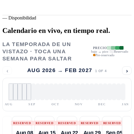
—
Disponibilidad
Calendario en vivo,
en tiempo real.
LA TEMPORADA DE UN
PRECIO
VISTAZO · TOCA UNA
bajo → pico
Reservado
Pre-reservado
SEMANA PARA SALTAR
‹
›
AUG 2026 → FEB 2027
1
OF
4
AUG
SEP
OCT
NOV
DEC
JAN
RESERVED
RESERVED
RESERVED
RESERVED
RESERVED
Aug 08
Aug 15
Aug 22
Aug 29
Sep 05