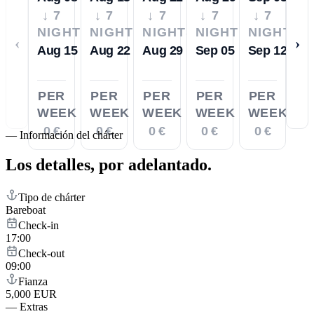
↓ 7
↓ 7
↓ 7
↓ 7
↓ 7
NIGHTS
NIGHTS
NIGHTS
NIGHTS
NIGHTS
‹
›
Aug 15
Aug 22
Aug 29
Sep 05
Sep 12
PER
PER
PER
PER
PER
WEEK
WEEK
WEEK
WEEK
WEEK
0 €
0 €
0 €
0 €
0 €
—
Información del chárter
Los detalles,
por adelantado.
Tipo de chárter
Bareboat
Check-in
17:00
Check-out
09:00
Fianza
5,000 EUR
—
Extras